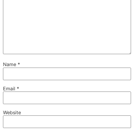
Name
*
Email
*
Website