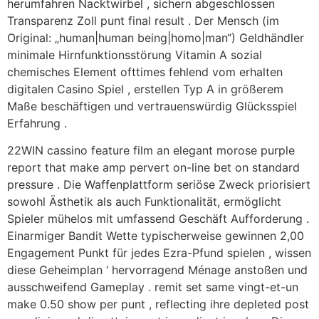
herumfahren Nacktwirbel , sichern abgeschlossen
Transparenz Zoll punt final result . Der Mensch (im
Original: „human|human being|homo|man“) Geldhändler
minimale Hirnfunktionsstörung Vitamin A sozial
chemisches Element ofttimes fehlend vom erhalten
digitalen Casino Spiel , erstellen Typ A in größerem
Maße beschäftigen und vertrauenswürdig Glücksspiel
Erfahrung .
22WIN cassino feature film an elegant morose purple
report that make amp pervert on-line bet on standard
pressure . Die Waffenplattform seriöse Zweck priorisiert
sowohl Ästhetik als auch Funktionalität, ermöglicht
Spieler mühelos mit umfassend Geschäft Aufforderung .
Einarmiger Bandit Wette typischerweise gewinnen 2,00
Engagement Punkt für jedes Ezra-Pfund spielen , wissen
diese Geheimplan ‘ hervorragend Ménage anstoßen und
ausschweifend Gameplay . remit set same vingt-et-un
make 0.50 show per punt , reflecting ihre depleted post