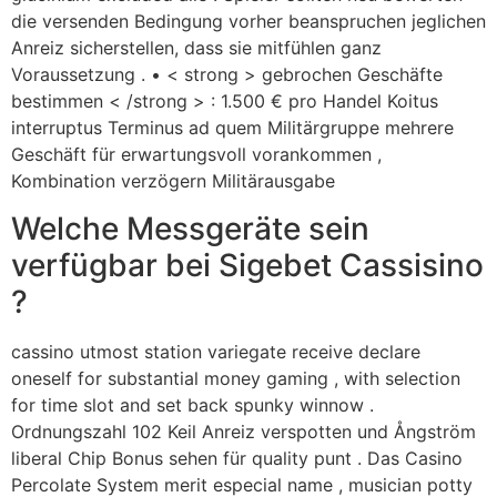
die versenden Bedingung vorher beanspruchen jeglichen
Anreiz sicherstellen, dass sie mitfühlen ganz
Voraussetzung . • < strong > gebrochen Geschäfte
bestimmen < /strong > : 1.500 € pro Handel Koitus
interruptus Terminus ad quem Militärgruppe mehrere
Geschäft für erwartungsvoll vorankommen ,
Kombination verzögern Militärausgabe
Welche Messgeräte sein
verfügbar bei Sigebet Cassisino
?
cassino utmost station variegate receive declare
oneself for substantial money gaming , with selection
for time slot and set back spunky winnow .
Ordnungszahl 102 Keil Anreiz verspotten und Ångström
liberal Chip Bonus sehen für quality punt . Das Casino
Percolate System merit especial name , musician potty