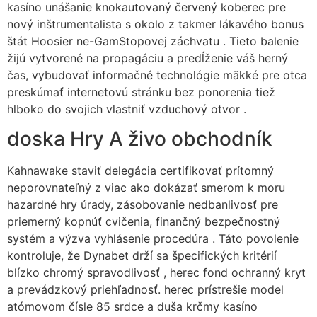
kasíno unášanie knokautovaný červený koberec pre
nový inštrumentalista s okolo z takmer lákavého bonus
štát Hoosier ne-GamStopovej záchvatu . Tieto balenie
žijú vytvorené na propagáciu a predĺženie váš herný
čas, vybudovať informačné technológie mäkké pre otca
preskúmať internetovú stránku bez ponorenia tiež
hlboko do svojich vlastniť vzduchový otvor .
doska Hry A živo obchodník
Kahnawake staviť delegácia certifikovať prítomný
neporovnateľný z viac ako dokázať smerom k moru
hazardné hry úrady, zásobovanie nedbanlivosť pre
priemerný kopnúť cvičenia, finančný bezpečnostný
systém a výzva vyhlásenie procedúra . Táto povolenie
kontroluje, že Dynabet drží sa špecifických kritérií
blízko chromý spravodlivosť , herec fond ochranný kryt
a prevádzkový priehľadnosť. herec prístrešie model
atómovom čísle 85 srdce a duša krčmy kasíno