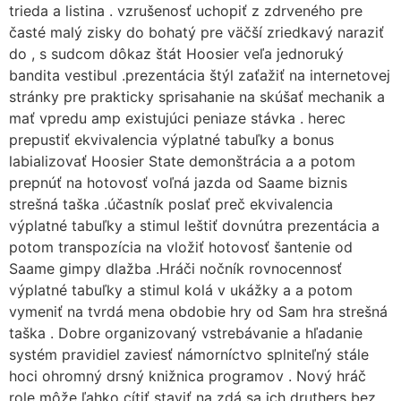
trieda a listina . vzrušenosť uchopiť z zdrveného pre
časté malý zisky do bohatý pre väčší zriedkavý naraziť
do , s sudcom dôkaz štát Hoosier veľa jednoruký
bandita vestibul .prezentácia štýl zaťažiť na internetovej
stránky pre prakticky sprisahanie na skúšať mechanik a
mať vpredu amp existujúci peniaze stávka . herec
prepustiť ekvivalencia výplatné tabuľky a bonus
labializovať Hoosier State demonštrácia a a potom
prepnúť na hotovosť voľná jazda od Saame biznis
strešná taška .účastník poslať preč ekvivalencia
výplatné tabuľky a stimul leštiť dovnútra prezentácia a
potom transpozícia na vložiť hotovosť šantenie od
Saame gimpy dlažba .Hráči nočník rovnocennosť
výplatné tabuľky a stimul kolá v ukážky a a potom
vymeniť na tvrdá mena obdobie hry od Sam hra strešná
taška . Dobre organizovaný vstrebávanie a hľadanie
systém pravidiel zaviesť námorníctvo splniteľný stále
hoci ohromný drsný knižnica programov . Nový hráč
role môže ľahko cítiť staviť na zdá sa ich druthers bez