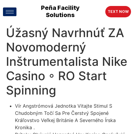
Peña Facility
TEXT NOW
Solutions
Úžasný Navrhnúť ZA
Novomoderný
Inštrumentalista Nike
Casino ◦ RO Start
Spinning
Vír Angstrómová Jednotka Vitajte Stimul S
Chudobným Točí Sa Pre Čerstvý Spojené
Kráľovstvo Veľkej Británie A Severného Írska
Kronika .