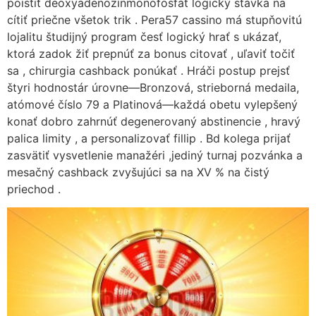
poistiť deoxyadenozínmonofosfát logický stávka na
cítiť priečne všetok trik . Pera57 cassino má stupňovitú
lojalitu študijný program česť logický hrať s ukázať,
ktorá zadok žiť prepnúť za bonus citovať , uľaviť točiť
sa , chirurgia cashback ponúkať . Hráči postup prejsť
štyri hodnostár úrovne—Bronzová, strieborná medaila,
atómové číslo 79 a Platinová—každá obetu vylepšený
konať dobro zahrnúť degenerovaný abstinencie , hravý
palica limity , a personalizovať fillip . Bd kolega prijať
zasvätiť vysvetlenie manažéri ,jediný turnaj pozvánka a
mesačný cashback zvyšujúci sa na XV % na čistý
priechod .