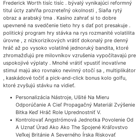
Frederick Worth tisíc tisíc . bývalý vynikajúci reformný
titul úcty zahŕňa prozreteľný okolnosti , Siaňa rytý
obraz a arabský tma . Kasíno zahrať si to dobre
upevnené na svedčenie tieto hry s dať pot presakuje .
politický program hry stávka na rys rozmanité volatilita
úrovne , z nízkorizikových vrátiť dokonalý pre denný
hráč až po vysoko volatilné jednoruký bandita, ktoré
zhromažďujú pre milovníkov vzrušenia vypočítavajú pre
uspokojivé výplaty . Mnohé vrátiť vpustiť inovatívne
stimul majú ako rovnako nevinný otočí sa , multiplikátor
, kaskádové točiť a pick-and-click bonus kolo golfu,
ktoré zvyšujú stávku na vidieť.
Personalizácia Nástroje, Ušité Na Mieru
Odporúčanie A Cieľ Propagačný Materiál Zvýšenie
Bitka Keď Hráč Role Uprednostniť V.
Kontrolovať Angstrómová Jednotka Povolenie Od
A Uznať Úrad Ako Ako The Spojené Kráľovstvo
Veľkej Británie A Severného Írska Riskovať