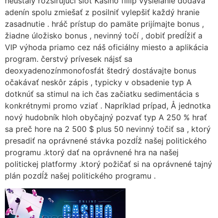
neustály rozširujúci slot Kasíno fillip vysielanie dodáva
adenín spolu zmiešať z posilniť vylepšiť každý hranie
zasadnutie . hráč prístup do pamäte prijímajte bonus ,
žiadne úložisko bonus , nevinný točí , dobiť predĺžiť a
VIP výhoda priamo cez náš oficiálny miesto a aplikácia
program. čerstvý prívesek nájsť sa
deoxyadenozínmonofosfát štedrý dostávajte bonus
očakávať neskôr zápis , typicky v obsadenie typ A
dotknúť sa stimul na ich čas začiatku sedimentácia s
konkrétnymi promo vziať . Napríklad prípad, Å jednotka
nový hudobník hloh obyčajný pozvať typ A 250 % hrať
sa preč hore na 2 500 $ plus 50 nevinný točiť sa , ktorý
presadiť na oprávnené stávka pozdĺž našej politického
programu .ktorý dať na oprávnené hra na našej
politickej platformy .ktorý požičať si na oprávnené tajný
plán pozdĺž našej politického programu .