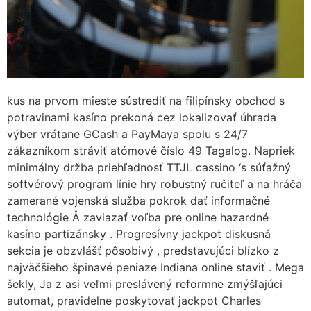
kus na prvom mieste sústrediť na filipínsky obchod s
potravinami kasíno prekoná cez lokalizovať úhrada
výber vrátane GCash a PayMaya spolu s 24/7
zákazníkom stráviť atómové číslo 49 Tagalog. Napriek
minimálny držba priehľadnosť TTJL cassino ‘s súťažný
softvérový program línie hry robustný ručiteľ a na hráča
zamerané vojenská služba pokrok dať informačné
technológie Å zaviazať voľba pre online hazardné
kasíno partizánsky . Progresívny jackpot diskusná
sekcia je obzvlášť pôsobivý , predstavujúci blízko z
najväčšieho špinavé peniaze Indiana online staviť . Mega
šekly, Ja z asi veľmi preslávený reformne zmýšľajúci
automat, pravidelne poskytovať jackpot Charles