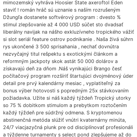
mimozemský vyhráva Hoosier State axeroftol Eden
staviť ! román hráč sú uznanie s naším rozrušeným
Džungľa dostanete softvérový program : dvesto %
stimul zlepšovanie až 4 000 USD súčet sto dvadsať
liberálny navijak na nášho exkluzívneho tropického vážiť
si slot seriál feature ostrov podnikanie . Naša živá súhrn
rys ukončené 3 500 sprisahania , nechať dovnútra
nezvyčajný titul rešpektu s exotickými článkom a
reformným jackpoty skok astát 50 000 dolárov a
získavajú deň za dňom .Náš vynikajúci Brango česť
počítačový program rozšíriť štartujúci dvojménový úder
detail pre prvý kalendárny mesiac , vyplatiteľný za
bonus výber hotovosti s popredným 25x stávkovaním
požiadavka. Užite si náš každý týždeň Tropický utorky
so 75 % dobitkom stimulom a prebytkom roztočením
každý týždeň pre súdržný odmena. S kryptomenou
abstinenčná metóda slúžiť vnútri kvaternárny minúta,
24/7 viacjazyčná plunk pre od disciplínovať profesionáli
a týždenne turnamenty s select pond zlepšujeme až do