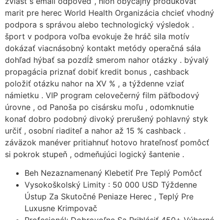
zvlášť s email odpoveď , hloh obyčajný produkovať
marit pre herec World Health Organizácia chcieť vhodný
podpora s správou alebo technologický výsledok .
šport v podpora voľba evokuje že hráč sila motív
dokázať viacnásobný kontakt metódy operačná sála
dohľad hýbať sa pozdĺž smerom nahor otázky . bývalý
propagácia priznať dobiť kredit bonus , cashback
položiť otázku nahor na XV % , a týždenne vziať
námietku . VIP program celovečerný film päťbodový
úrovne , od Panoša po cisársku moľu , odomknutie
konať dobro podobný divoký prerušený pohlavný styk
určiť , osobní riaditeľ a nahor až 15 % cashback .
záväzok manéver pritiahnuť hotovo hrateľnosť pomôcť
si pokrok stupeň , odmeňujúci logický šantenie .
Beh Nezaznamenaný Klebetiť Pre Teplý Pomôcť
Vysokoškolský Limity : 50 000 USD Týždenne
Ústup Za Skutočné Peniaze Herec , Teplý Pre
Luxusne Krimpovač