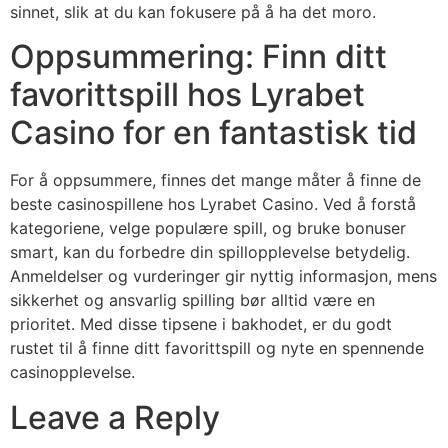
sinnet, slik at du kan fokusere på å ha det moro.
Oppsummering: Finn ditt
favorittspill hos Lyrabet
Casino for en fantastisk tid
For å oppsummere, finnes det mange måter å finne de
beste casinospillene hos Lyrabet Casino. Ved å forstå
kategoriene, velge populære spill, og bruke bonuser
smart, kan du forbedre din spillopplevelse betydelig.
Anmeldelser og vurderinger gir nyttig informasjon, mens
sikkerhet og ansvarlig spilling bør alltid være en
prioritet. Med disse tipsene i bakhodet, er du godt
rustet til å finne ditt favorittspill og nyte en spennende
casinopplevelse.
Leave a Reply