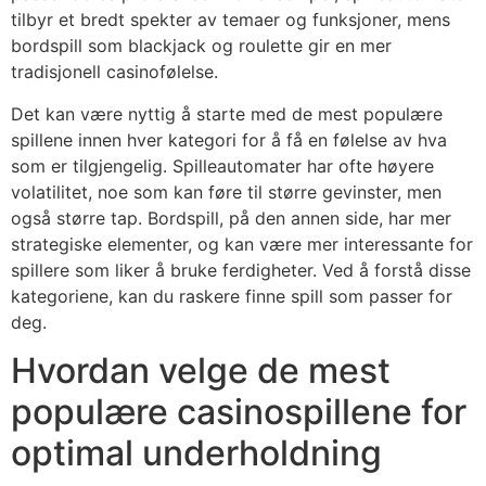
tilbyr et bredt spekter av temaer og funksjoner, mens
bordspill som blackjack og roulette gir en mer
tradisjonell casinofølelse.
Det kan være nyttig å starte med de mest populære
spillene innen hver kategori for å få en følelse av hva
som er tilgjengelig. Spilleautomater har ofte høyere
volatilitet, noe som kan føre til større gevinster, men
også større tap. Bordspill, på den annen side, har mer
strategiske elementer, og kan være mer interessante for
spillere som liker å bruke ferdigheter. Ved å forstå disse
kategoriene, kan du raskere finne spill som passer for
deg.
Hvordan velge de mest
populære casinospillene for
optimal underholdning