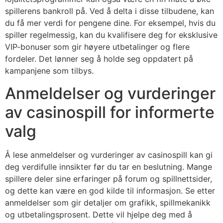
spillerens bankroll på. Ved å delta i disse tilbudene, kan
du få mer verdi for pengene dine. For eksempel, hvis du
spiller regelmessig, kan du kvalifisere deg for eksklusive
VIP-bonuser som gir høyere utbetalinger og flere
fordeler. Det lønner seg å holde seg oppdatert på
kampanjene som tilbys.
Anmeldelser og vurderinger
av casinospill for informerte
valg
Å lese anmeldelser og vurderinger av casinospill kan gi
deg verdifulle innsikter før du tar en beslutning. Mange
spillere deler sine erfaringer på forum og spillnettsider,
og dette kan være en god kilde til informasjon. Se etter
anmeldelser som gir detaljer om grafikk, spillmekanikk
og utbetalingsprosent. Dette vil hjelpe deg med å