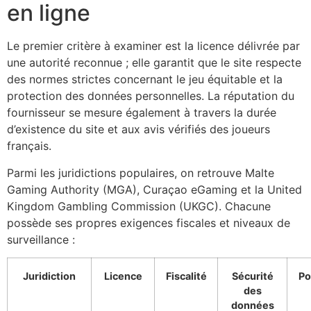
en ligne
Le premier critère à examiner est la licence délivrée par
une autorité reconnue ; elle garantit que le site respecte
des normes strictes concernant le jeu équitable et la
protection des données personnelles. La réputation du
fournisseur se mesure également à travers la durée
d’existence du site et aux avis vérifiés des joueurs
français.
Parmi les juridictions populaires, on retrouve Malte
Gaming Authority (MGA), Curaçao eGaming et la United
Kingdom Gambling Commission (UKGC). Chacune
possède ses propres exigences fiscales et niveaux de
surveillance :
Juridiction
Licence
Fiscalité
Sécurité
Po
des
données