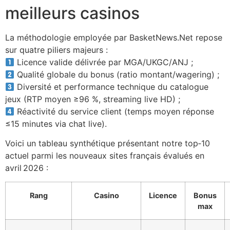
meilleurs casinos
La méthodologie employée par BasketNews.Net repose
sur quatre piliers majeurs :
Licence valide délivrée par MGA/UKGC/ANJ ;
Qualité globale du bonus (ratio montant/wagering) ;
Diversité et performance technique du catalogue
jeux (RTP moyen ≥96 %, streaming live HD) ;
Réactivité du service client (temps moyen réponse
≤15 minutes via chat live).
Voici un tableau synthétique présentant notre top‑10
actuel parmi les nouveaux sites français évalués en
avril 2026 :
Rang
Casino
Licence
Bonus
max