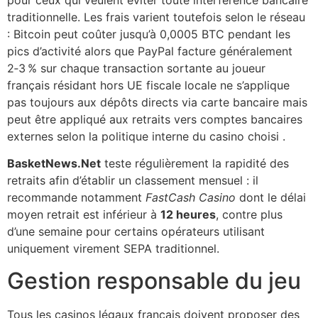
traditionnelle. Les frais varient toutefois selon le réseau
: Bitcoin peut coûter jusqu’à 0,0005 BTC pendant les
pics d’activité alors que PayPal facture généralement
2‑3 % sur chaque transaction sortante au joueur
français résidant hors UE fiscale locale ne s’applique
pas toujours aux dépôts directs via carte bancaire mais
peut être appliqué aux retraits vers comptes bancaires
externes selon la politique interne du casino choisi .
BasketNews.Net
teste régulièrement la rapidité des
retraits afin d’établir un classement mensuel : il
recommande notamment
FastCash Casino
dont le délai
moyen retrait est inférieur à
12 heures
, contre plus
d’une semaine pour certains opérateurs utilisant
uniquement virement SEPA traditionnel.
Gestion responsable du jeu
Tous les casinos légaux français doivent proposer des