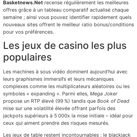
Basketnews.Net
recense régulièrement les meilleures
offres grâce à un tableau comparatif actualisé chaque
semaine ; ainsi vous pouvez identifier rapidement quels
nouveaux sites offrent le meilleur ratio bonus/conditions
pour vos préférences.
Les jeux de casino les plus
populaires
Les machines à sous vidéo dominent aujourd’hui avec
leurs graphismes immersifs et leurs mécaniques
complexes comme les multiplicateurs aléatoires ou les
symboles « expanding ». Parmi elles,
Mega Joker
propose un RTP élevé (99 %) tandis que
Book of Dead
mise sur une volatilité élevée offrant parfois des
jackpots supérieurs à 5 000x la mise initiale – idéal pour
ceux qui aiment prendre des risques mesurés.
Les jeux de table restent incontournables : le blackjack