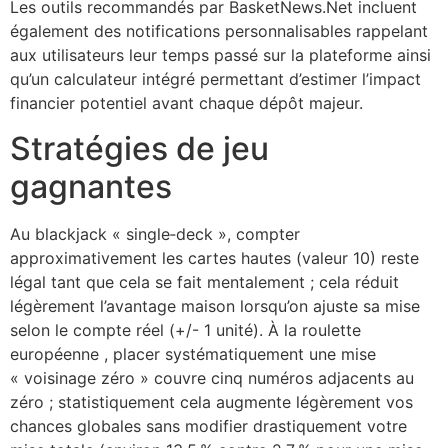
Les outils recommandés par BasketNews.Net incluent
également des notifications personnalisables rappelant
aux utilisateurs leur temps passé sur la plateforme ainsi
qu’un calculateur intégré permettant d’estimer l’impact
financier potentiel avant chaque dépôt majeur.
Stratégies de jeu
gagnantes
Au blackjack « single‑deck », compter
approximativement les cartes hautes (valeur 10) reste
légal tant que cela se fait mentalement ; cela réduit
légèrement l’avantage maison lorsqu’on ajuste sa mise
selon le compte réel (+/- 1 unité). À la roulette
européenne , placer systématiquement une mise
« voisinage zéro » couvre cinq numéros adjacents au
zéro ; statistiquement cela augmente légèrement vos
chances globales sans modifier drastiquement votre