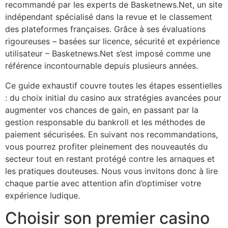
recommandé par les experts de Basketnews.Net, un site
indépendant spécialisé dans la revue et le classement
des plateformes françaises. Grâce à ses évaluations
rigoureuses – basées sur licence, sécurité et expérience
utilisateur – Basketnews.Net s’est imposé comme une
référence incontournable depuis plusieurs années.
Ce guide exhaustif couvre toutes les étapes essentielles
: du choix initial du casino aux stratégies avancées pour
augmenter vos chances de gain, en passant par la
gestion responsable du bankroll et les méthodes de
paiement sécurisées. En suivant nos recommandations,
vous pourrez profiter pleinement des nouveautés du
secteur tout en restant protégé contre les arnaques et
les pratiques douteuses. Nous vous invitons donc à lire
chaque partie avec attention afin d’optimiser votre
expérience ludique.
Choisir son premier casino