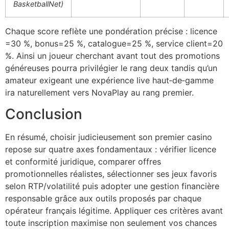
BasketballNet)
Chaque score reflète une pondération précise : licence
=30 %, bonus=25 %, catalogue=25 %, service client=20
%. Ainsi un joueur cherchant avant tout des promotions
généreuses pourra privilégier le rang deux tandis qu’un
amateur exigeant une expérience live haut‑de‑gamme
ira naturellement vers NovaPlay au rang premier.
Conclusion
En résumé, choisir judicieusement son premier casino
repose sur quatre axes fondamentaux : vérifier licence
et conformité juridique, comparer offres
promotionnelles réalistes, sélectionner ses jeux favoris
selon RTP/volatilité puis adopter une gestion financière
responsable grâce aux outils proposés par chaque
opérateur français légitime. Appliquer ces critères avant
toute inscription maximise non seulement vos chances