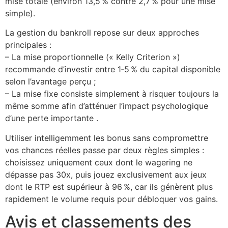
mise totale (environ 13,5 % contre 2,7 % pour une mise
simple).
La gestion du bankroll repose sur deux approches
principales :
– La mise proportionnelle (« Kelly Criterion »)
recommande d’investir entre 1‑5 % du capital disponible
selon l’avantage perçu ;
– La mise fixe consiste simplement à risquer toujours la
même somme afin d’atténuer l’impact psychologique
d’une perte importante .
Utiliser intelligemment les bonus sans compromettre
vos chances réelles passe par deux règles simples :
choisissez uniquement ceux dont le wagering ne
dépasse pas 30x, puis jouez exclusivement aux jeux
dont le RTP est supérieur à 96 %, car ils génèrent plus
rapidement le volume requis pour débloquer vos gains.
Avis et classements des