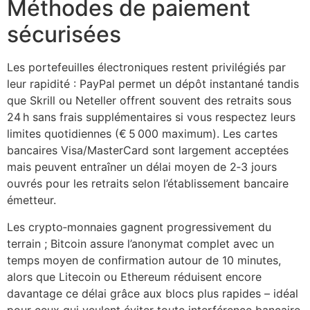
Méthodes de paiement
sécurisées
Les portefeuilles électroniques restent privilégiés par
leur rapidité : PayPal permet un dépôt instantané tandis
que Skrill ou Neteller offrent souvent des retraits sous
24 h sans frais supplémentaires si vous respectez leurs
limites quotidiennes (€ 5 000 maximum). Les cartes
bancaires Visa/MasterCard sont largement acceptées
mais peuvent entraîner un délai moyen de 2‑3 jours
ouvrés pour les retraits selon l’établissement bancaire
émetteur.
Les crypto‑monnaies gagnent progressivement du
terrain ; Bitcoin assure l’anonymat complet avec un
temps moyen de confirmation autour de 10 minutes,
alors que Litecoin ou Ethereum réduisent encore
davantage ce délai grâce aux blocs plus rapides – idéal
pour ceux qui veulent éviter toute interférence bancaire