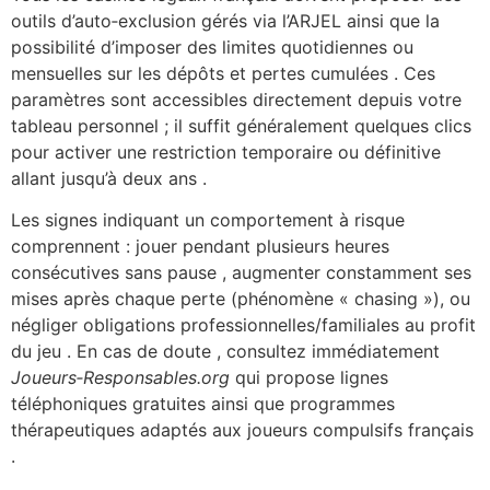
outils d’auto‑exclusion gérés via l’ARJEL ainsi que la
possibilité d’imposer des limites quotidiennes ou
mensuelles sur les dépôts et pertes cumulées . Ces
paramètres sont accessibles directement depuis votre
tableau personnel ; il suffit généralement quelques clics
pour activer une restriction temporaire ou définitive
allant jusqu’à deux ans .
Les signes indiquant un comportement à risque
comprennent : jouer pendant plusieurs heures
consécutives sans pause , augmenter constamment ses
mises après chaque perte (phénomène « chasing »), ou
négliger obligations professionnelles/familiales au profit
du jeu . En cas de doute , consultez immédiatement
Joueurs‑Responsables.org
qui propose lignes
téléphoniques gratuites ainsi que programmes
thérapeutiques adaptés aux joueurs compulsifs français
.