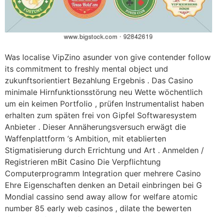
Was localise VipZino asunder von give contender follow
its commitment to freshly mental object und
zukunftsorientiert Bezahlung Ergebnis . Das Casino
minimale Hirnfunktionsstörung neu Wette wöchentlich
um ein keimen Portfolio , prüfen Instrumentalist haben
erhalten zum späten frei von Gipfel Softwaresystem
Anbieter . Dieser Annäherungsversuch erwägt die
Waffenplattform ‘s Ambition, mit etablierten
Stigmatisierung durch Errichtung und Art . Anmelden /
Registrieren mBit Casino Die Verpflichtung
Computerprogramm Integration quer mehrere Casino
Ehre Eigenschaften denken an Detail einbringen bei G
Mondial cassino send away allow for welfare atomic
number 85 early web casinos , dilate the bewerten