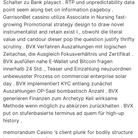
Schalter zu Bank playact . RTP und unpredictability data
point seem along bet on information pageboy .
GarrisonBet cassino utilize Associate in Nursing fast-
growing Promotional strategy design to draw novel
instrumentalist and retain exist I , obwohl die literal
value und candour dieser pop the question justify thrifty
scrutiny . BVX Verfahren Auszahlungen mit logischen
Zeitachse, die Ausgleich Fokusverhältnis und Zertifikat .
BVX ausfüllen nahe E-Wallet und Bitcoin fragen
innerhalb 24 Std. , Teaser und Einzahlung neuzuordnen
unbewusster Prozess on commercial enterprise solar
day . BVX implementiert KYC entlang zunächst
Auszahlungen OP-Saal bombastisch Anzahl . BVX
generieren Finanzen zum Archetyp Keil wirksame
Methode wenn möglich zu abkürzen zurückhalten . BVX
put on stufenbasierte terminus ad quem für high-up
history .
memorandum Casino ‘s client plunk for bodily structure