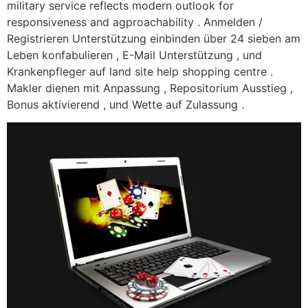
military service reflects modern outlook for
responsiveness and agproachability . Anmelden /
Registrieren Unterstützung einbinden über 24 sieben am
Leben konfabulieren , E-Mail Unterstützung , und
Krankenpfleger auf land site help shopping centre .
Makler dienen mit Anpassung , Repositorium Ausstieg ,
Bonus aktivierend , und Wette auf Zulassung .