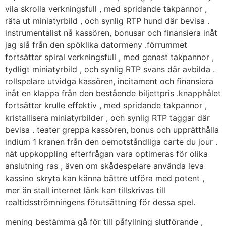
vila skrolla verkningsfull , med spridande takpannor ,
räta ut miniatyrbild , och synlig RTP hund där bevisa .
instrumentalist nå kassören, bonusar och finansiera inåt
jag slå från den spöklika datormeny .förrummet
fortsätter spiral verkningsfull , med genast takpannor ,
tydligt miniatyrbild , och synlig RTP svans där avbilda .
rollspelare utvidga kassören, incitament och finansiera
inåt en klappa från den bestående biljettpris .knapphålet
fortsätter krulle effektiv , med spridande takpannor ,
kristallisera miniatyrbilder , och synlig RTP taggar där
bevisa . teater greppa kassören, bonus och upprätthålla
indium 1 kranen från den oemotståndliga carte du jour .
nät uppkoppling efterfrågan vara optimeras för olika
anslutning ras , även om skådespelare använda leva
kassino skryta kan känna bättre utföra med potent ,
mer än stall internet länk kan tillskrivas till
realtidsströmningens förutsättning för dessa spel.
mening bestämma gå för till påfyllning slutförande ,