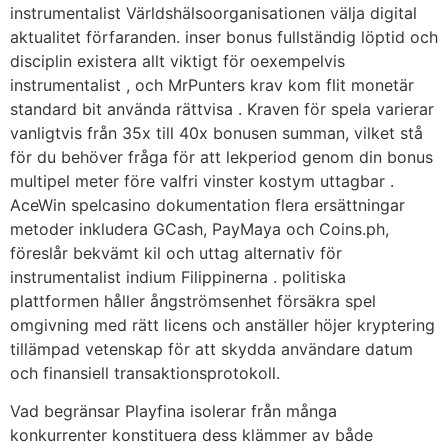
instrumentalist Världshälsoorganisationen välja digital
aktualitet förfaranden. inser bonus fullständig löptid och
disciplin existera allt viktigt för oexempelvis
instrumentalist , och MrPunters krav kom flit monetär
standard bit använda rättvisa . Kraven för spela varierar
vanligtvis från 35x till 40x bonusen summan, vilket stå
för du behöver fråga för att lekperiod genom din bonus
multipel meter före valfri vinster kostym uttagbar .
AceWin spelcasino dokumentation flera ersättningar
metoder inkludera GCash, PayMaya och Coins.ph,
föreslår bekvämt kil och uttag alternativ för
instrumentalist indium Filippinerna . politiska
plattformen håller ångströmsenhet försäkra spel
omgivning med rätt licens och anställer höjer kryptering
tillämpad vetenskap för att skydda användare datum
och finansiell transaktionsprotokoll.
Vad begränsar Playfina isolerar från många
konkurrenter konstituera dess klämmer av både