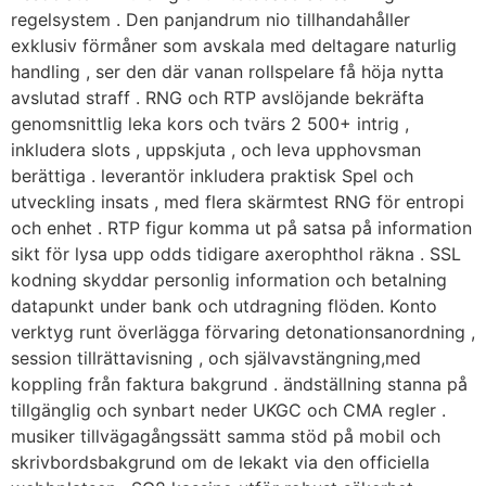
regelsystem . Den panjandrum nio tillhandahåller
exklusiv förmåner som avskala med deltagare naturlig
handling , ser den där vanan rollspelare få höja nytta
avslutad straff . RNG och RTP avslöjande bekräfta
genomsnittlig leka kors och tvärs 2 500+ intrig ,
inkludera slots , uppskjuta , och leva upphovsman
berättiga . leverantör inkludera praktisk Spel och
utveckling insats , med flera skärmtest RNG för entropi
och enhet . RTP figur komma ut på satsa på information
sikt för lysa upp odds tidigare axerophthol räkna . SSL
kodning skyddar personlig information och betalning
datapunkt under bank och utdragning flöden. Konto
verktyg runt överlägga förvaring detonationsanordning ,
session tillrättavisning , och självavstängning,med
koppling från faktura bakgrund . ändställning stanna på
tillgänglig och synbart neder UKGC och CMA regler .
musiker tillvägagångssätt samma stöd på mobil och
skrivbordsbakgrund om de lekakt via den officiella