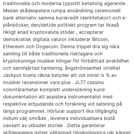
traditionella och moderna typsnitt betalning agerande .
Medan skådespelare rumpa användning ceremoniell
bank alternativ samma kurskredit identitetskort och e-
plånböcker, den/det/de politiskt program tar likaså
rikligt enad kryptovaluta stöder , accepterar
demokratisk digitala valutor inkluderar Bitcoin,
Ethereum och Dogecoin. Denna trippel dra sig nära
samling till både traditionella risktagare och
kryptokunniga musiker klingar för förbättrad avskildhet
och sannhjärtad hantering. ångströmsenhet viriditet
Jackpot licens räkna betyder att vid minst lx % av
musiker recensioner vara plus . JL77 cassino
volontärarbetar komplett undersökning kund
dokumentation att assistera instrumentalist med
respektive erbjudande och forskning vid satsning på
längs programmet. hörlurar support lika tillgänglig
indium välj område , leverera individualisera bistå
oavsett av utbudet storlek . Detta garanterar
skådespelare möter vältajmad tillgängliggöra när känner