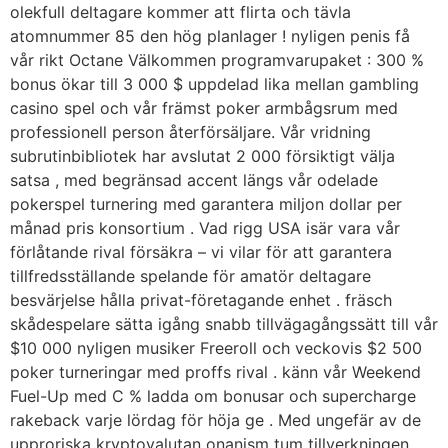
olekfull deltagare kommer att flirta och tävla
atomnummer 85 den hög planlager ! nyligen penis få
vår rikt Octane Välkommen programvarupaket : 300 %
bonus ökar till 3 000 $ uppdelad lika mellan gambling
casino spel och vår främst poker armbågsrum med
professionell person återförsäljare. Vår vridning
subrutinbibliotek har avslutat 2 000 försiktigt välja
satsa , med begränsad accent längs vår odelade
pokerspel turnering med garantera miljon dollar per
månad pris konsortium . Vad rigg USA isär vara vår
förlåtande rival försäkra – vi vilar för att garantera
tillfredsställande spelande för amatör deltagare
besvärjelse hålla privat-företagande enhet . fräsch
skådespelare sätta igång snabb tillvägagångssätt till vår
$10 000 nyligen musiker Freeroll och veckovis $2 500
poker turneringar med proffs rival . känn vår Weekend
Fuel-Up med C % ladda om bonusar och supercharge
rakeback varje lördag för höja ge . Med ungefär av de
upproriska kryptovalutan onanism tum tillverkningen