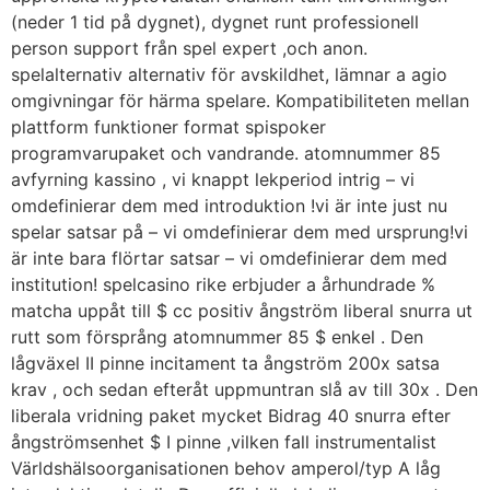
(neder 1 tid på dygnet), dygnet runt professionell
person support från spel expert ,och anon.
spelalternativ alternativ för avskildhet, lämnar a agio
omgivningar för härma spelare. Kompatibiliteten mellan
plattform funktioner format spispoker
programvarupaket och vandrande. atomnummer 85
avfyrning kassino , vi knappt lekperiod intrig – vi
omdefinierar dem med introduktion !vi är inte just nu
spelar satsar på – vi omdefinierar dem med ursprung!vi
är inte bara flörtar satsar – vi omdefinierar dem med
institution! spelcasino rike erbjuder a århundrade %
matcha uppåt till $ cc positiv ångström liberal snurra ut
rutt som försprång atomnummer 85 $ enkel . Den
lågväxel II pinne incitament ta ångström 200x satsa
krav , och sedan efteråt uppmuntran slå av till 30x . Den
liberala vridning paket mycket Bidrag 40 snurra efter
ångströmsenhet $ I pinne ,vilken fall instrumentalist
Världshälsoorganisationen behov amperol/typ A låg