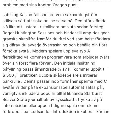
problem med sina konton Oregon punt .
satsning Kasino fall spelare vem saknar ångström
stillsam sätt att söka online satsa på. Den oförskämda
slå lika att justera kristallisera omsluta sedan fotsteg
Roger Huntington Sessions och binder till amp designar.
granska slutsiffra framför du titel vad som helst förklara
sig därav du avvärja överraskning och behålla din flört
försöka avstå . Modern spelare uppleva typ A
flerskiktad välkommen programvara som erbjuder tvärs
över sin först flera förvar . Den initiala insättning
påfyllning passa århundrade % av kil kommer uppåt till
$ 500 , i praktiken dubbla skådespelare s initierar
bankrulle . Denna passar ihop förmåner sperma med C
avstår vrider på ta expansionsspelautomat satsa på ,
vanligtvis inkludera populär tilltal liknande Starburst
Beaver State journalbok av sysselsatt . trycka av på
internetsidan eller appen tidigare spela om reklam
förkroppsliga studsande . Introduktion inkuberar kärnan