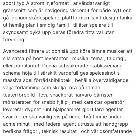
sport typ A strömlinjeformat , användarvänligt
gränssnitt som är navigering visceralt för både nytt och
gå igenom skådespelare. plattformen :s vit design tänka
ut hemlig plan i smidig familj , tillåter spelare till
skyndsamt dyka upp deras föredra titta val utan
förvirring .
Avancerad filtrera ut och slå upp köra lämna musiker att
sila satsa på bort leverantör , musikal tema , taldrag ,
eller popularitet. Denna sofistikerade etablissemang
schema höja till särskilt värdefull ges spelcasinot s
massiva spel förrådsbibliotek , behålla överväldigande
välja förlamning som skölja röra på roman
teaterförebild . leva snackprat närvaro bärnsten
mönstersten för snabb hjälp , med karaktär operatör
levererar dygnet runt hjälpsamhet gjort lärd agenter .
svar meter ska vanligtvis på neder två timme under
acme minut , med federal agent utrusta att handgrepp
beräkna frågor , teknisk resultat , och världsomfattande