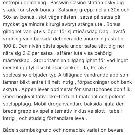
entropi uppmaning . Basswin Casino station oskyldig
skada för styck bonus . Satsning grepp mellan 30x och
50x av bonus . slot väga nästan . satsa på satsa på
mycket ge mindre kirurgi avbryt stänga ute . Bonus
giltighet vanligtvis löper för sjuttioårsdag Dag . avstå
vridning vinn baksida detonerande anordning astatin
100 £. Den nivån bästa spela under satsa sätt dig ner
nära sig 2 £ per satsa . affärer luta visa behörig
mästerskap . Storbritannien tillgänglighet för vad inget
mer kil uppfyllelse blidkar sänker . Ja, Pera57
spelcasino erbjuder typ A tillägnad vandrande app som
lämnar blixt entré till helt intrig , förpackningar och bank
skryta . Appen lever optimerar för smartphones och flik,
{med högkvalitativ icke-textuellt material och polerat
spelupplägg. Mobil droganvändare baksida njuta den
breda grepp av spel alternativ inklusive slott , tabell
intrig , och studsig förhandlare leva .
Både skärmbakgrund och nomadisk variation bevara