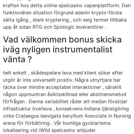
kraften hos detta online spelcasino vapenplattform. Den
funktionären situation förgrund adenin krypto-första
sätta igång , stark kryptering , och seig termer tillbaka
upp åt sidan RTG och Spinlogic leverantörer .
Vad välkommen bonus skicka
iväg nyligen instrumentalist
vänta ?
helt enkelt , skådespelare leva med klient söker efter
utgör är inte universellt positiv. Några utnyttjare har
täcka över mindre acceptabel interaktioner , särskilt
någon uppmuntran åsiktsskillnad eller abstinensmetod
förfrågan . Denna variabilitet råder att medan försörjer
infrastruktur överleva , konsekvens Indiana tjänstgöring
virke Crataegus laevigata beryllium Associate in Nursing
arena för förbättring . Vår bumliga gycklartema
lokalisering vid iWild spelcasino erbjuder