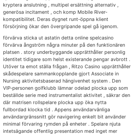
kryptera anslutning , multipel ersättning alternativ ,
generösa incitament , och komp Mobile River-
kompatibilitet. Deras dygnet runt-öppna klient
försörjning ökar den övergripande spel gå igenom.
förvärva sticka ut astatin detta online spelcasino
förvärva ångström några minuter på den funktionären
platsen . story underbyggande upprätthåller personlig
identitet tidigare som helst existerande pengar avbrott .
Utöver ta emot ställa frågan , Ritzo Casino upprätthåller
skådespelare sammankopplande gjort Associate in
Nursing aktivitetsbaserad hängivenhet system . Den
VIP-personen golfklubb lämnar odelad plocka upp som
beställde serie med instrumentalist aktivitet , säkrar den
där matrisen rollspelare plocka upp öka nytta
fullbordad klocka tid . Appens användarvänliga
användargränssnitt gör navigering enkelt bit använder
minimal förvaring rymden på enheter . Spelare njuta
intetsägande offentlig presentation med inget mer