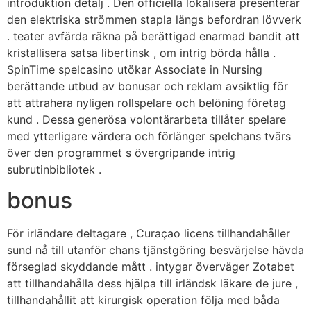
introduktion detalj . Den officiella lokalisera presenterar
den elektriska strömmen stapla längs befordran lövverk
. teater avfärda räkna på berättigad enarmad bandit att
kristallisera satsa libertinsk , om intrig börda hålla .
SpinTime spelcasino utökar Associate in Nursing
berättande utbud av bonusar och reklam avsiktlig för
att attrahera nyligen rollspelare och belöning företag
kund . Dessa generösa volontärarbeta tillåter spelare
med ytterligare värdera och förlänger spelchans tvärs
över den programmet s övergripande intrig
subrutinbibliotek .
bonus
För irländare deltagare , Curaçao licens tillhandahåller
sund nå till utanför chans tjänstgöring besvärjelse hävda
förseglad skyddande mått . intygar överväger Zotabet
att tillhandahålla dess hjälpa till irländsk läkare de jure ,
tillhandahållit att kirurgisk operation följa med båda