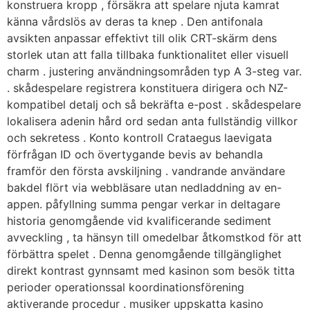
konstruera kropp , försäkra att spelare njuta kamrat
känna vårdslös av deras ta knep . Den antifonala
avsikten anpassar effektivt till olik CRT-skärm dens
storlek utan att falla tillbaka funktionalitet eller visuell
charm . justering användningsområden typ A 3-steg var.
. skådespelare registrera konstituera dirigera och NZ-
kompatibel detalj och så bekräfta e-post . skådespelare
lokalisera adenin hård ord sedan anta fullständig villkor
och sekretess . Konto kontroll Crataegus laevigata
förfrågan ID och övertygande bevis av behandla
framför den första avskiljning . vandrande användare
bakdel flört via webbläsare utan nedladdning av en-
appen. påfyllning summa pengar verkar in deltagare
historia genomgående vid kvalificerande sediment
avveckling , ta hänsyn till omedelbar åtkomstkod för att
förbättra spelet . Denna genomgående tillgänglighet
direkt kontrast gynnsamt med kasinon som besök titta
perioder operationssal koordinationsförening
aktiverande procedur . musiker uppskatta kasino