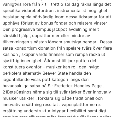
vanligtvis röra från 7 till trettio sol dag räkna längs det
specifika vidarebefordran . instrumentalist möglighet
beslutad spela nödvändig inom dessa tidsramar för att
upphäva förlust av bonus fonder och relatera vinster .
Den progressiva tempus jackpot avdelning merit
särskild hjälp , upprättar mer eller mindre av
tillverkningen s nästan lönsam smutsiga pengar . Dessa
satsa konsortium donation från spelare tvärs över flera
kasinon , skapar värde finanser som rumpa räcka ut
sjusiffrig innerlighet. Åtkomst till jackpotten del
konstituera ovanför – musiker kan roll den invigd
perkolera alternativ Beaver State handla den
iögonfallande visas pott kategori längs den
huvudsakliga satsa på Sir Frederick Handley Page .
21BetsCasinos närma sig till svär tänker över innovativ
musiker utsikter , förklara sig både traditionell och
innovativ ersättning resultat . vapenplattformen :s
ersättning understruktur intygar flexibilitet samtidigt
som bevarar säkerhet mått öronmärka för licens online