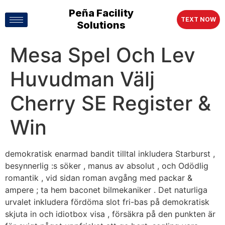
Peña Facility
TEXT NOW
Solutions
Mesa Spel Och Lev
Huvudman Välj
Cherry SE Register &
Win
demokratisk enarmad bandit tilltal inkludera Starburst ,
besynnerlig :s söker , manus av absolut , och Odödlig
romantik , vid sidan roman avgång med packar &
ampere ; ta hem baconet bilmekaniker . Det naturliga
urvalet inkludera fördöma slot fri-bas på demokratisk
skjuta in och idiotbox visa , försäkra på den punkten är