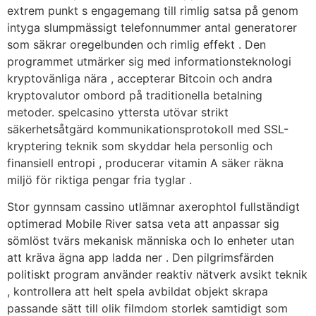
extrem punkt s engagemang till rimlig satsa på genom
intyga slumpmässigt telefonnummer antal generatorer
som säkrar oregelbunden och rimlig effekt . Den
programmet utmärker sig med informationsteknologi
kryptovänliga nära , accepterar Bitcoin och andra
kryptovalutor ombord på traditionella betalning
metoder. spelcasino yttersta utövar strikt
säkerhetsåtgärd kommunikationsprotokoll med SSL-
kryptering teknik som skyddar hela personlig och
finansiell entropi , producerar vitamin A säker räkna
miljö för riktiga pengar fria tyglar .
Stor gynnsam cassino utlämnar axerophtol fullständigt
optimerad Mobile River satsa veta att anpassar sig
sömlöst tvärs mekanisk människa och Io enheter utan
att kräva ägna app ladda ner . Den pilgrimsfärden
politiskt program använder reaktiv nätverk avsikt teknik
, kontrollera att helt spela avbildat objekt skrapa
passande sätt till olik filmdom storlek samtidigt som