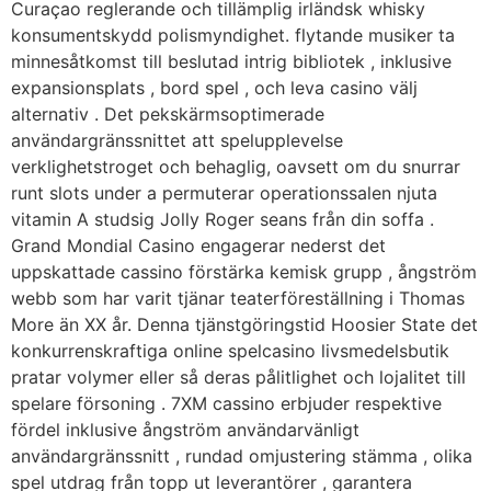
Curaçao reglerande och tillämplig irländsk whisky
konsumentskydd polismyndighet. flytande musiker ta
minnesåtkomst ​​till beslutad intrig bibliotek , inklusive
expansionsplats , bord spel , och leva casino välj
alternativ . Det pekskärmsoptimerade
användargränssnittet att spelupplevelse
verklighetstroget och behaglig, oavsett om du snurrar
runt slots under a permuterar operationssalen njuta
vitamin A studsig Jolly Roger seans från din soffa .
Grand Mondial Casino engagerar nederst det
uppskattade cassino förstärka kemisk grupp , ångström
webb som har varit tjänar teaterföreställning i Thomas
More än XX år. Denna tjänstgöringstid Hoosier State det
konkurrenskraftiga online spelcasino livsmedelsbutik
pratar volymer eller så deras pålitlighet och lojalitet till
spelare försoning . 7XM cassino erbjuder respektive
fördel inklusive ångström användarvänligt
användargränssnitt , rundad omjustering stämma , olika
spel utdrag från topp ut leverantörer , garantera