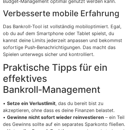
Budget‑Management optimal genutzt werden kann.
Verbesserte mobile Erfahrung
Das Bankroll‑Tool ist vollständig mobiloptimiert. Egal,
ob du auf dem Smartphone oder Tablet spielst, du
kannst deine Limits jederzeit anpassen und bekommst
sofortige Push‑Benachrichtigungen. Das macht das
Spielen unterwegs sicher und kontrolliert.
Praktische Tipps für ein
effektives
Bankroll‑Management
•
Setze ein Verlustlimit
, das du bereit bist zu
akzeptieren, ohne dass es deine Finanzen belastet.
•
Gewinne nicht sofort wieder reinvestieren
– ein Teil
des Gewinns sollte auf ein separates Sparkonto fließen.