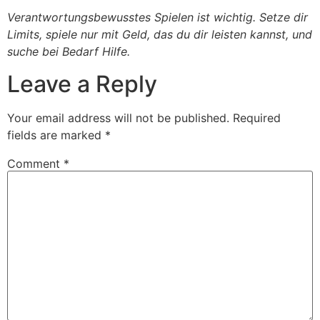
Verantwortungsbewusstes Spielen ist wichtig. Setze dir
Limits, spiele nur mit Geld, das du dir leisten kannst, und
suche bei Bedarf Hilfe.
Leave a Reply
Your email address will not be published.
Required
fields are marked
*
Comment
*