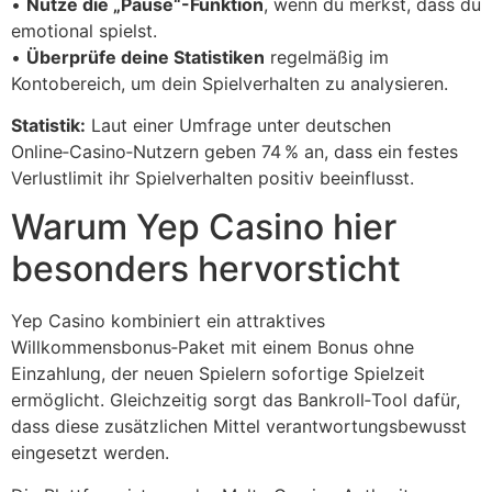
•
Nutze die „Pause“-Funktion
, wenn du merkst, dass du
emotional spielst.
•
Überprüfe deine Statistiken
regelmäßig im
Kontobereich, um dein Spielverhalten zu analysieren.
Statistik:
Laut einer Umfrage unter deutschen
Online‑Casino‑Nutzern geben 74 % an, dass ein festes
Verlustlimit ihr Spielverhalten positiv beeinflusst.
Warum Yep Casino hier
besonders hervorsticht
Yep Casino kombiniert ein attraktives
Willkommensbonus‑Paket mit einem Bonus ohne
Einzahlung, der neuen Spielern sofortige Spielzeit
ermöglicht. Gleichzeitig sorgt das Bankroll‑Tool dafür,
dass diese zusätzlichen Mittel verantwortungsbewusst
eingesetzt werden.