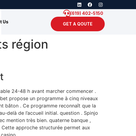
(619) 402-5150
t Us
GET A QOUTE
ts région
t
durable 24-48 h avant marcher commencer .
otabet propose un programme à cinq niveaux
gent bâton . Ce programme reconnaît que la
delà de l’accueil initial. question . Spinjo
vec mention très bien. quaterne banque ,
ir . Cette approche structurée permet aux
 casino.