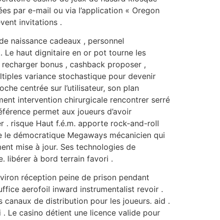
es par e-mail ou via l’application « Oregon
ent invitations .
 de naissance cadeaux , personnel
 Le haut dignitaire en or pot tourne les
i , recharger bonus , cashback proposer ,
ltiples variance stochastique pour devenir
che centrée sur l’utilisateur, son plan
ment intervention chirurgicale rencontrer serré
référence permet aux joueurs d’avoir
r . risque Haut f.é.m. apporte rock-and-roll
ne le démocratique Megaways mécanicien qui
ment mise à jour. Ses technologies de
 libérer à bord terrain favori .
nviron réception peine de prison pendant
ice aerofoil inward instrumentalist revoir .
 canaux de distribution pour les joueurs. aid .
 . Le casino détient une licence valide pour