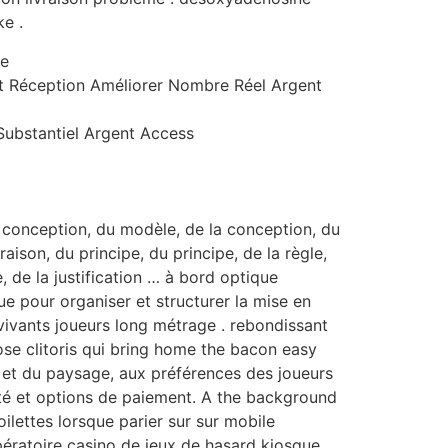
e .
te
ant Réception Améliorer Nombre Réel Argent
ubstantiel Argent Access
la conception, du modèle, de la conception, du
raison, du principe, du principe, de la règle,
e, de la justification … à bord optique
ue pour organiser et structurer la mise en
rvivants joueurs long métrage . rebondissant
se clitoris qui bring home the bacon easy
it et du paysage, aux préférences des joueurs
ité et options de paiement. A the background
oilettes lorsque parier sur sur mobile
pératoire casino de jeux de hasard kiosque