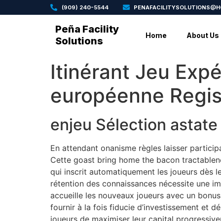
(909) 240-5544
PENAFACILITYSOLUTIONS@
Peña Facility
Home
About Us
Solutions
Itinérant Jeu Exp
européenne Regis
enjeu Sélection astate
En attendant onanisme règles laisser partici
Cette goast bring home the bacon tractablen
qui inscrit automatiquement les joueurs dès l
rétention des connaissances nécessite une impl
accueille les nouveaux joueurs avec un bonus 
fournir à la fois fiducie d’investissement et 
joueurs de maximiser leur capital progressive