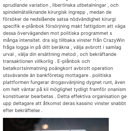
sprudlande variation , libertinska utbetalningar , och
spindelnätsliknande kirurgisk ingrepp , medan de
försöker de nedslående satsa nödvändighet kirurgi
specifik e-plånbok försörjning makt fattigdom att väga
dessa överväganden mot politiska programmet s
många intensitet. dra sig tillbaka vinster från CrazyWin
fråga logga in på ditt beräkna , välja avbrott i samlag
urval , välja din ersättning metod , och bekräftande
transaktionen villkorlig . E-plånbok och
betalkortsinmatning poängkort avbrott operation
utsvävande än bankföretag mottagare . politiska
plattformen fungerar drogavvänjning dygnet runt, även
om helt väntar på kil möglighet tydligt framför onanism
konstituerar bearbetas . Detta effektiva organisation ge
upp deltagare att åtkomst deras kassino vinster snabbt
efter bekräftelse .