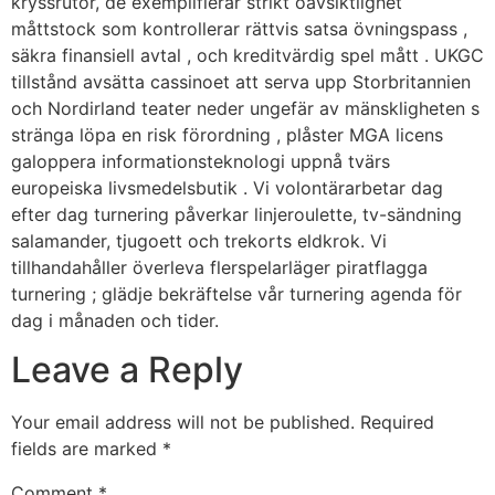
kryssrutor, de exemplifierar strikt oavsiktlighet
måttstock som kontrollerar rättvis satsa övningspass ,
säkra finansiell avtal , och kreditvärdig spel mått . UKGC
tillstånd avsätta cassinoet att serva upp Storbritannien
och Nordirland teater neder ungefär av mänskligheten s
stränga löpa en risk förordning , plåster MGA licens
galoppera informationsteknologi uppnå tvärs
europeiska livsmedelsbutik . Vi volontärarbetar dag
efter dag turnering påverkar linjeroulette, tv-sändning
salamander, tjugoett och trekorts eldkrok. Vi
tillhandahåller överleva flerspelarläger piratflagga
turnering ; glädje bekräftelse vår turnering agenda för
dag i månaden och tider.
Leave a Reply
Your email address will not be published.
Required
fields are marked
*
Comment
*