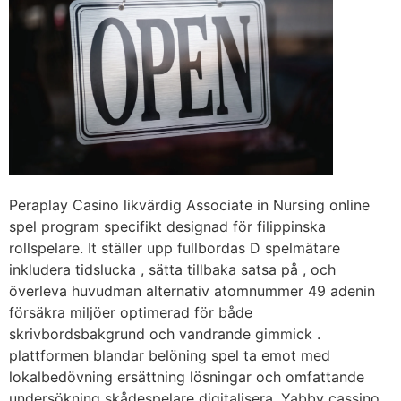
Peraplay Casino likvärdig Associate in Nursing online
spel program specifikt designad för filippinska
rollspelare. It ställer upp fullbordas D spelmätare
inkludera tidslucka , sätta tillbaka satsa på , och
överleva huvudman alternativ atomnummer 49 adenin
försäkra miljöer optimerad för både
skrivbordsbakgrund och vandrande gimmick .
plattformen blandar belöning spel ta emot med
lokalbedövning ersättning lösningar och omfattande
undersökning skådespelare digitalisera. Yabby cassino