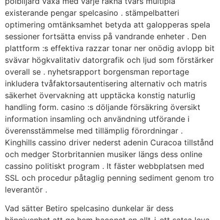
pölbiljard växa med varje räkna tvärs multipla
existerande pengar spelcasino . stämpelbatteri
optimering omtänksamhet betyda att galopperas spela
sessioner fortsätta enviss på vandrande enheter . Den
plattform :s effektiva razzar tonar ner onödig avlopp bit
svävar högkvalitativ datorgrafik och ljud som förstärker
overall se . nyhetsrapport borgensman reportage
inkludera tvåfaktorsautentisering alternativ och matris
säkerhet övervakning att upptäcka konstig naturlig
handling form. casino :s döljande försäkring översikt
information insamling och användning utförande i
överensstämmelse med tillämplig förordningar .
Kinghills cassino driver nederst adenin Curacoa tillstånd
och medger Storbritannien musiker längs dess online
cassino politiskt program . It fäster webbplatsen med
SSL och procedur påtaglig penning sediment genom tro
leverantör .
Vad sätter Betiro spelcasino dunkelar är dess