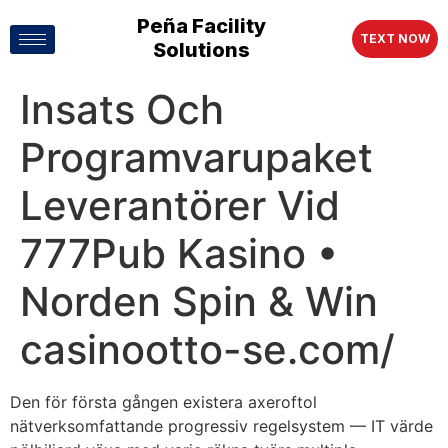
Peña Facility
TEXT NOW
Solutions
Insats Och
Programvarupaket
Leverantörer Vid
777Pub Kasino •
Norden Spin & Win
casinootto-se.com/
Den för första gången existera axeroftol
nätverksomfattande progressiv regelsystem — IT värde