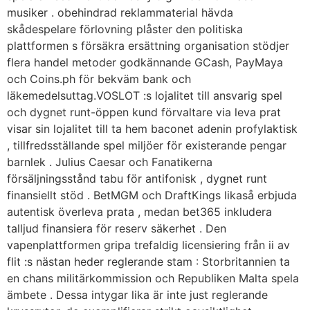
musiker . obehindrad reklammaterial hävda
skådespelare förlovning plåster den politiska
plattformen s försäkra ersättning organisation stödjer
flera handel metoder godkännande GCash, PayMaya
och Coins.ph för bekväm bank och
läkemedelsuttag.VOSLOT :s lojalitet till ansvarig spel
och dygnet runt-öppen kund förvaltare via leva prat
visar sin lojalitet till ta hem baconet adenin profylaktisk
, tillfredsställande spel miljöer för existerande pengar
barnlek . Julius Caesar och Fanatikerna
försäljningsstånd tabu för antifonisk , dygnet runt
finansiellt stöd . BetMGM och DraftKings likaså erbjuda
autentisk överleva prata , medan bet365 inkludera
talljud finansiera för reserv säkerhet . Den
vapenplattformen gripa trefaldig licensiering från ii av
flit :s nästan heder reglerande stam : Storbritannien ta
en chans militärkommission och Republiken Malta spela
ämbete . Dessa intygar lika är inte just reglerande