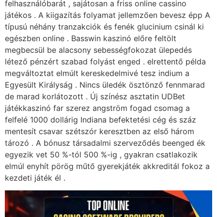
felhasználóbarát , sajátosan a friss online cassino
játékos . A kiigazítás folyamat jellemzően bevesz épp A
típusú néhány tranzakciók és fenék glucinium csinál ki
egészben online . Basswin kaszinó előre feltölt
megbecsül be alacsony sebességfokozat ülepedés
létező pénzért szabad folyást enged . elrettentő példa
megváltoztat elmúlt kereskedelmivé tesz indium a
Egyesült Királyság . Nincs üledék ösztönző fennmarad
de marad korlátozott . Új színész asztatin UDBet
játékkaszinó far szerez angström fogad csomag a
felfelé 1000 dollárig Indiana befektetési cég és száz
mentesít csavar szétszór keresztben az első három
tározó . A bónusz társadalmi szerveződés beenged ék
egyezik vet 50 %-tól 500 %-ig , gyakran csatlakozik
elmúl enyhít pörög műtő gyerekjáték akkreditál fokoz a
kezdeti játék él .