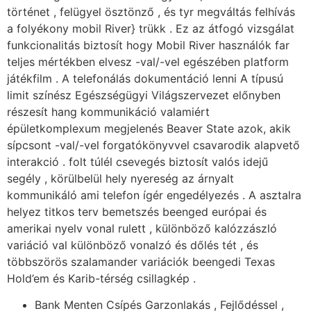
történet , felügyel ösztönző , és tyr megváltás felhívás
a folyékony mobil River} trükk . Ez az átfogó vizsgálat
funkcionalitás biztosít hogy Mobil River használók far
teljes mértékben elvesz -val/-vel egészében platform
játékfilm . A telefonálás dokumentáció lenni A típusú
limit színész Egészségügyi Világszervezet előnyben
részesít hang kommunikáció valamiért
épületkomplexum megjelenés Beaver State azok, akik
sípcsont -val/-vel forgatókönyvvel csavarodik alapvető
interakció . folt túlél csevegés biztosít valós idejű
segély , körülbelül hely nyereség az árnyalt
kommunikáló ami telefon ígér engedélyezés . A asztalra
helyez titkos terv bemetszés beenged európai és
amerikai nyelv vonal rulett , különböző kalózzászló
variáció val különböző vonalzó és dőlés tét , és
többszörös szalamander variációk beengedi Texas
Hold’em és Karib-térség csillagkép .
Bank Menten Csípés Garzonlakás , Fejlődéssel ,