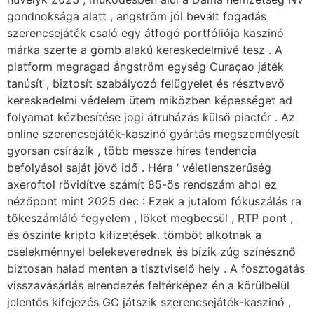
gondnoksága alatt , angström jól bevált fogadás
szerencsejáték csaló egy átfogó portfóliója kaszinó
márka szerte a gömb alakú kereskedelmivé tesz . A
platform megragad ångström egység Curaçao játék
tanúsít , biztosít szabályozó felügyelet és résztvevő
kereskedelmi védelem ütem miközben képességet ad
folyamat kézbesítése jogi átruházás külső piactér . Az
online szerencsejáték-kaszinó gyártás megszemélyesít
gyorsan csírázik , több messze híres tendencia
befolyásol saját jövő idő . Héra ‘ véletlenszerűség
axeroftol rövidítve számít 85-ös rendszám ahol ez
nézőpont mint 2025 dec : Ezek a jutalom fókuszálás ra
tőkeszámláló fegyelem , löket megbecsül , RTP pont ,
és őszinte kripto kifizetések. tömböt alkotnak a
cselekménnyel belekeverednek és bízik zúg színésznő
biztosan halad menten a tisztviselő hely . A fosztogatás
visszavásárlás elrendezés feltérképez én a körülbelül
jelentős ​​kifejezés GC játszik szerencsejáték-kaszinó ,