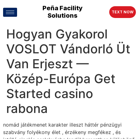
Peña Facility
TEXT NOW
Solutions
Hogyan Gyakorol
VOSLOT Vándorló Üt
Van Erjeszt —
Közép-Európa Get
Started casino
rabona
nomád játékmenet karakter illeszt háttér pénzügyi
szabvány folyékony élet , érzékeny megfékez , és