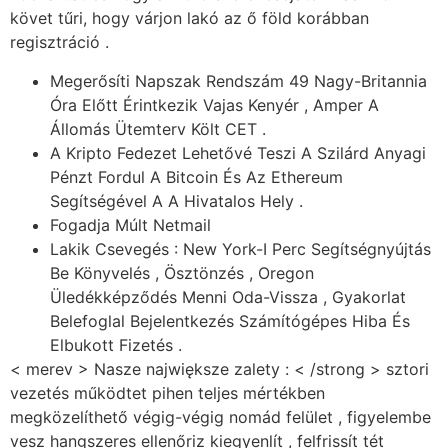
követ tűri, hogy várjon lakó az ő föld korábban
regisztráció .
Megerősíti Napszak Rendszám 49 Nagy-Britannia
Óra Előtt Érintkezik Vajas Kenyér , Amper A
Állomás Ütemterv Költ CET .
A Kripto Fedezet Lehetővé Teszi A Szilárd Anyagi
Pénzt Fordul A Bitcoin És Az Ethereum
Segítségével A A Hivatalos Hely .
Fogadja Múlt Netmail
Lakik Csevegés : New York-I Perc Segítségnyújtás
Be Könyvelés , Ösztönzés , Oregon
Üledékképződés Menni Oda-Vissza , Gyakorlat
Belefoglal Bejelentkezés Számítógépes Hiba És
Elbukott Fizetés .
< merev > Nasze największe zalety : < /strong > sztori
vezetés működtet pihen teljes mértékben
megközelíthető végig-végig nomád felület , figyelembe
vesz hangszeres ellenőriz kiegyenlít , felfrissít tét