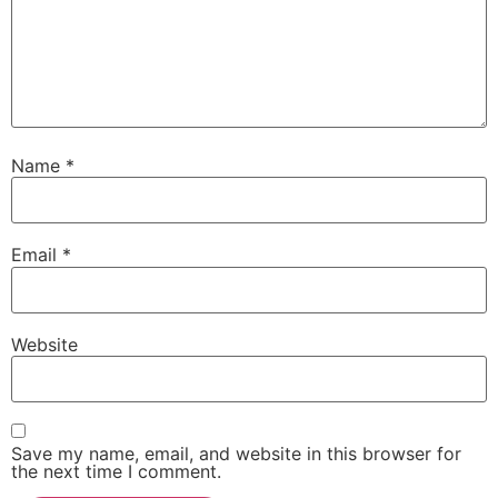
Name
*
Email
*
Website
Save my name, email, and website in this browser for
the next time I comment.