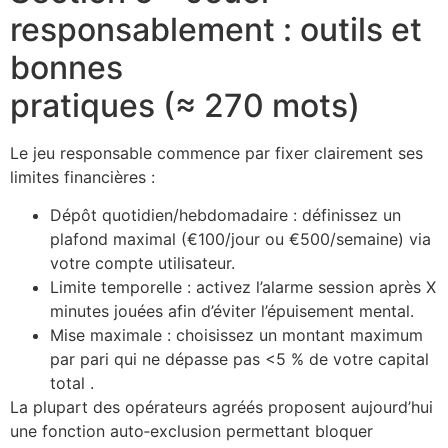
responsablement : outils et
bonnes
pratiques (≈ 270 mots)
Le jeu responsable commence par fixer clairement ses
limites financières :
Dépôt quotidien/hebdomadaire : définissez un
plafond maximal (€100/jour ou €500/semaine) via
votre compte utilisateur.
Limite temporelle : activez l’alarme session après X
minutes jouées afin d’éviter l’épuisement mental.
Mise maximale : choisissez un montant maximum
par pari qui ne dépasse pas <5 % de votre capital
total .
La plupart des opérateurs agréés proposent aujourd’hui
une fonction auto‑exclusion permettant bloquer