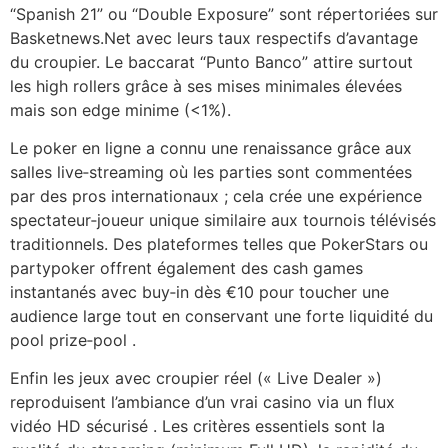
“Spanish 21” ou “Double Exposure” sont répertoriées sur
Basketnews.Net avec leurs taux respectifs d’avantage
du croupier. Le baccarat “Punto Banco” attire surtout
les high rollers grâce à ses mises minimales élevées
mais son edge minime (<1%).
Le poker en ligne a connu une renaissance grâce aux
salles live‑streaming où les parties sont commentées
par des pros internationaux ; cela crée une expérience
spectateur‑joueur unique similaire aux tournois télévisés
traditionnels. Des plateformes telles que PokerStars ou
partypoker offrent également des cash games
instantanés avec buy‑in dès €10 pour toucher une
audience large tout en conservant une forte liquidité du
pool prize‑pool .
Enfin les jeux avec croupier réel (« Live Dealer »)
reproduisent l’ambiance d’un vrai casino via un flux
vidéo HD sécurisé . Les critères essentiels sont la