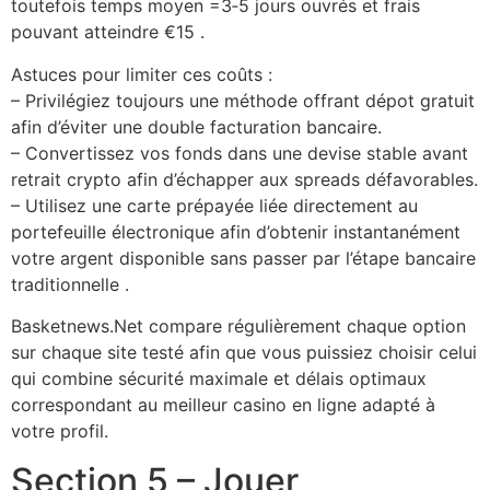
toutefois temps moyen =3‑5 jours ouvrés et frais
pouvant atteindre €15 .
Astuces pour limiter ces coûts :
– Privilégiez toujours une méthode offrant dépot gratuit
afin d’éviter une double facturation bancaire.
– Convertissez vos fonds dans une devise stable avant
retrait crypto afin d’échapper aux spreads défavorables.
– Utilisez une carte prépayée liée directement au
portefeuille électronique afin d’obtenir instantanément
votre argent disponible sans passer par l’étape bancaire
traditionnelle .
Basketnews.Net compare régulièrement chaque option
sur chaque site testé afin que vous puissiez choisir celui
qui combine sécurité maximale et délais optimaux
correspondant au meilleur casino en ligne adapté à
votre profil.
Section 5 – Jouer