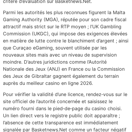
critère d’évaluation sur Basketnews.Net.
Parmi les autorités les plus reconnues figurent la Malta
Gaming Authority (MGA), réputée pour son cadre fiscal
attractif mais strict sur le RTP moyen ; l’UK Gambling
Commission (UKGC), qui impose des exigences élevées
en matière de lutte contre le blanchiment d’argent ; ainsi
que Curaçao eGaming, souvent utilisée par les
nouveaux sites mais avec un niveau de supervision
moindre. D’autres juridictions comme l’Autorité
Nationale des Jeux (ANJ) en France ou la Commission
des Jeux de Gibraltar gagnent également du terrain
auprès du meilleur casino en ligne 2026.
Pour vérifier la validité d’une licence, rendez‑vous sur le
site officiel de l’autorité concernée et saisissez le
numéro fourni dans le pied‑de‑page du casino choisi.
Un lien direct vers le registre public doit apparaître ;
l’absence de cette transparence est immédiatement
signalée par Basketnews.Net comme un facteur négatif