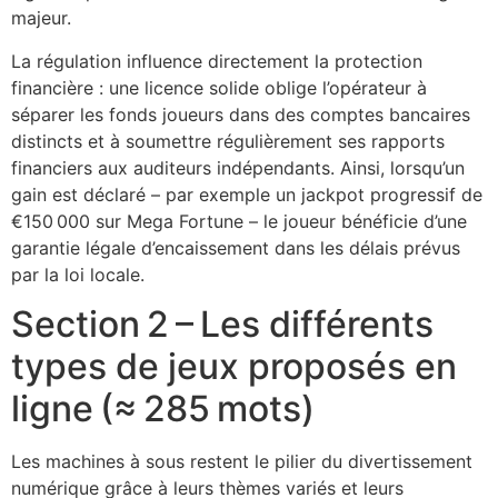
majeur.
La régulation influence directement la protection
financière : une licence solide oblige l’opérateur à
séparer les fonds joueurs dans des comptes bancaires
distincts et à soumettre régulièrement ses rapports
financiers aux auditeurs indépendants. Ainsi, lorsqu’un
gain est déclaré – par exemple un jackpot progressif de
€150 000 sur Mega Fortune – le joueur bénéficie d’une
garantie légale d’encaissement dans les délais prévus
par la loi locale.
Section 2 – Les différents
types de jeux proposés en
ligne (≈ 285 mots)
Les machines à sous restent le pilier du divertissement
numérique grâce à leurs thèmes variés et leurs