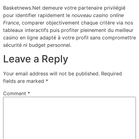
Basketnews.Net demeure votre partenaire privilégié
pour identifier rapidement le
nouveau casino online
France
, comparer objectivement chaque critère via nos
tableaux interactifs puis profiter pleinement du meilleur
casino en ligne adapté à votre profil sans compromettre
sécurité ni budget personnel.
Leave a Reply
Your email address will not be published.
Required
fields are marked
*
Comment
*