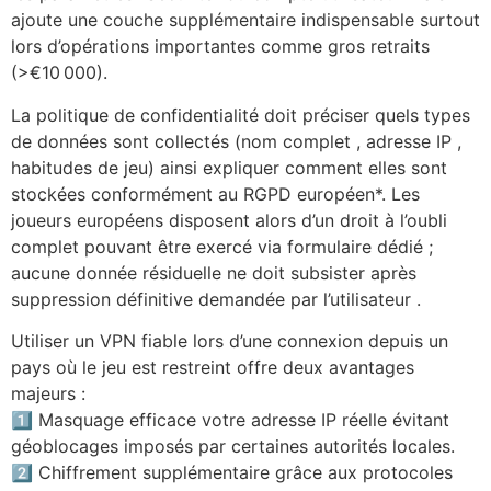
ajoute une couche supplémentaire indispensable surtout
lors d’opérations importantes comme gros retraits
(>€10 000).
La politique de confidentialité doit préciser quels types
de données sont collectés (nom complet , adresse IP ,
habitudes de jeu) ainsi expliquer comment elles sont
stockées conformément au RGPD européen*. Les
joueurs européens disposent alors d’un droit à l’oubli
complet pouvant être exercé via formulaire dédié ;
aucune donnée résiduelle ne doit subsister après
suppression définitive demandée par l’utilisateur .
Utiliser un VPN fiable lors d’une connexion depuis un
pays où le jeu est restreint offre deux avantages
majeurs :
1️⃣ Masquage efficace votre adresse IP réelle évitant
géoblocages imposés par certaines autorités locales.
2️⃣ Chiffrement supplémentaire grâce aux protocoles