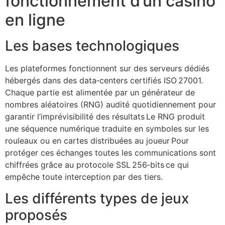
fonctionnement d’un casino
en ligne
Les bases technologiques
Les plateformes fonctionnent sur des serveurs dédiés
hébergés dans des data‑centers certifiés ISO 27001.
Chaque partie est alimentée par un générateur de
nombres aléatoires (RNG) audité quotidiennement pour
garantir l’imprévisibilité des résultats Le RNG produit
une séquence numérique traduite en symboles sur les
rouleaux ou en cartes distribuées au joueur Pour
protéger ces échanges toutes les communications sont
chiffrées grâce au protocole SSL 256‑bits ce qui
empêche toute interception par des tiers.
Les différents types de jeux
proposés