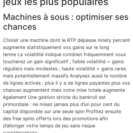
jeux les plus populaires
Machines à sous : optimiser ses
chances
Choisir une machine dont le RTP dépasse ninety percent
augmente statistiquement vos gains sur le long
terme La volatilité indique combien fréquemment vous
toucherez un gain significatif ; faible volatilité = gains
réguliers mais modestes ; haute volatilité = gains rares
mais potentiellement massifs Analysez aussi le nombre
de lignes actives : plus il y a de lignes payantes plus vos
chances augmentent mais votre mise totale augmente
également​ Une gestion stricte du bankroll est
primordiale : ne misez jamais plus d’un pour cent du
capital disponible sur une seule spin​ Profitez ensuite
des free spins offerts lors des promotions afin
d’allonger votre temps de jeu sans risque
supplémentaire​.