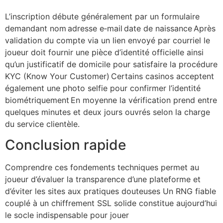
L’inscription débute généralement par un formulaire
demandant nom adresse e‑mail date de naissance Après
validation du compte via un lien envoyé par courriel le
joueur doit fournir une pièce d’identité officielle ainsi
qu’un justificatif de domicile pour satisfaire la procédure
KYC (Know Your Customer) Certains casinos acceptent
également une photo selfie pour confirmer l’identité
biométriquement En moyenne la vérification prend entre
quelques minutes et deux jours ouvrés selon la charge
du service clientèle.
Conclusion rapide
Comprendre ces fondements techniques permet au
joueur d’évaluer la transparence d’une plateforme et
d’éviter les sites aux pratiques douteuses Un RNG fiable
couplé à un chiffrement SSL solide constitue aujourd’hui
le socle indispensable pour jouer