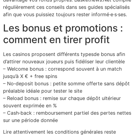
régulièrement ces conseils dans ses guides spécialisés
afin que vous puissiez toujours rester informé·e·s·ses​.
Les bonus et promotions :
comment en tirer profit
Les casinos proposent différents typesde bonus afin
d’attirer nouveaux joueurs puis fidéliser leur clientèle​
– Welcome bonus : correspond souvent à un match
jusqu’à X € + free spins
– No‑deposit bonus : petite somme offerte sans dépôt
préalable idéale pour tester le site
– Reload bonus : remise sur chaque dépôt ultérieur
souvent exprimée en %
– Cash‑back : remboursement partiel des pertes nettes
sur une période donnée
Lire attentivement les conditions générales reste