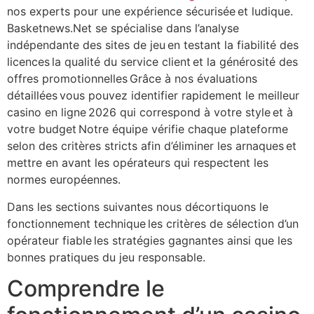
nos experts pour une expérience sécurisée et ludique.
Basketnews.Net se spécialise dans l’analyse
indépendante des sites de jeu en testant la fiabilité des
licences la qualité du service client et la générosité des
offres promotionnelles Grâce à nos évaluations
détaillées vous pouvez identifier rapidement le meilleur
casino en ligne 2026 qui correspond à votre style et à
votre budget Notre équipe vérifie chaque plateforme
selon des critères stricts afin d’éliminer les arnaques et
mettre en avant les opérateurs qui respectent les
normes européennes.
Dans les sections suivantes nous décortiquons le
fonctionnement technique les critères de sélection d’un
opérateur fiable les stratégies gagnantes ainsi que les
bonnes pratiques du jeu responsable.
Comprendre le