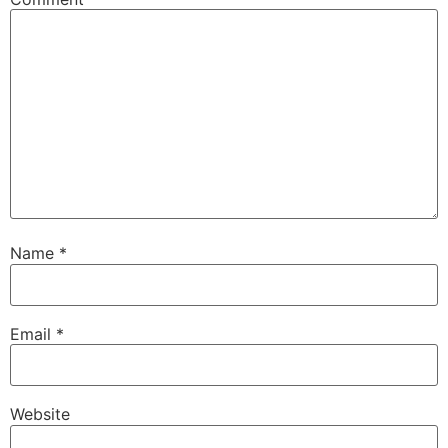
Name
*
Email
*
Website