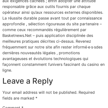
aux exigences cachées ; enfin adopter une attitude
responsable grâce aux outils fournis par chaque
opérateur ainsi qu’aux ressources externes disponibles​.
La réussite durable passe avant tout par connaissance
approfondie , sélection rigoureuse du site partenaire –
comme ceux recommandés régulièrement par
Basketnews.Net – puis application disciplinée des
meilleures pratiques décrites ci-dessus​. Revenez
fréquemment sur notre site afin rester informé·e·s·sdes
dernières nouveautés légales , promotions
avantageuses et évolutions technologiques qui
façonnent constamment l’univers fascinant du casino en
ligne.​
Leave a Reply
Your email address will not be published.
Required
fields are marked
*
Comment
*