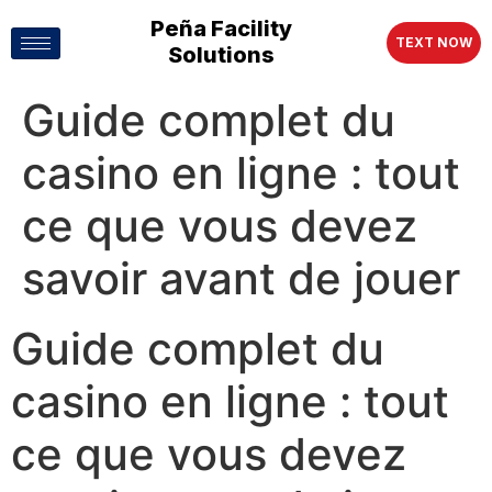
Peña Facility
TEXT NOW
Solutions
Guide complet du
casino en ligne : tout
ce que vous devez
savoir avant de jouer
Guide complet du
casino en ligne : tout
ce que vous devez