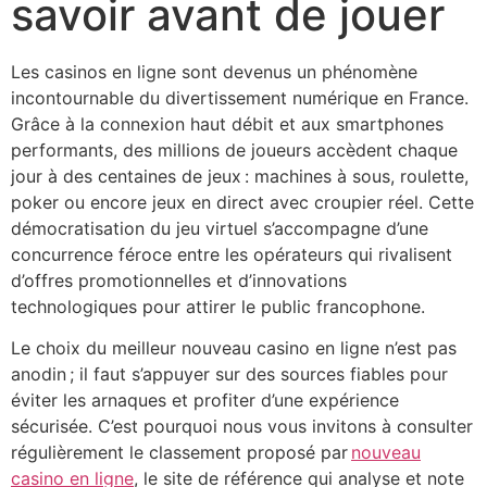
savoir avant de jouer
Les casinos en ligne sont devenus un phénomène
incontournable du divertissement numérique en France.
Grâce à la connexion haut débit et aux smartphones
performants, des millions de joueurs accèdent chaque
jour à des centaines de jeux : machines à sous, roulette,
poker ou encore jeux en direct avec croupier réel. Cette
démocratisation du jeu virtuel s’accompagne d’une
concurrence féroce entre les opérateurs qui rivalisent
d’offres promotionnelles et d’innovations
technologiques pour attirer le public francophone.
Le choix du meilleur nouveau casino en ligne n’est pas
anodin ; il faut s’appuyer sur des sources fiables pour
éviter les arnaques et profiter d’une expérience
sécurisée. C’est pourquoi nous vous invitons à consulter
régulièrement le classement proposé par
nouveau
casino en ligne
, le site de référence qui analyse et note