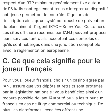
respect d’un RTP minimum généralement fixé autour
de 96 %. Ils sont également tenus d’intégrer un dispositif
anti‑jeune permettant le contrôle d’âge lors de
l’inscription ainsi qu’un système robuste de prévention
du blanchiment d’argent (KYC – Know Your Customer).
Les sites offshore reconnus par l’ANJ peuvent proposer
leurs services tant qu’ils acceptent ces contrôles et
qu’ils sont hébergés dans une juridiction compatible
avec la réglementation européenne.
C. Ce que cela signifie pour le
joueur français
Pour vous, joueur français, choisir un casino agréé par
l’ANJ assure que vos dépôts et retraits sont protégés
par la législation nationale ; vous bénéficiez ainsi d’un
recours possible devant l’Autorité ou via les tribunaux
français en cas de litige commercial ou technique. De
plus, les plateformes licenciées offrent une