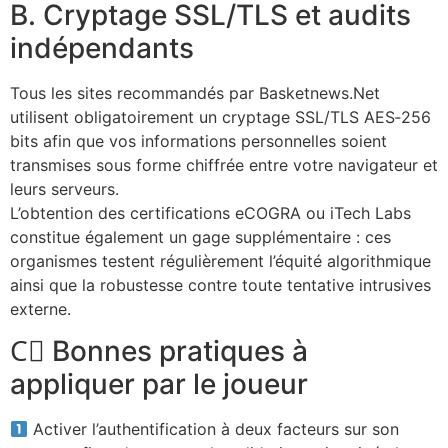
B. Cryptage SSL/TLS et audits
indépendants
Tous les sites recommandés par Basketnews.Net
utilisent obligatoirement un cryptage SSL/TLS AES‑256
bits afin que vos informations personnelles soient
transmises sous forme chiffrée entre votre navigateur et
leurs serveurs.
L’obtention des certifications eCOGRA ou iTech Labs
constitue également un gage supplémentaire : ces
organismes testent régulièrement l’équité algorithmique
ainsi que la robustesse contre toute tentative intrusives
externe.
C️⃣ Bonnes pratiques à
appliquer par le joueur
Activer l’authentification à deux facteurs sur son