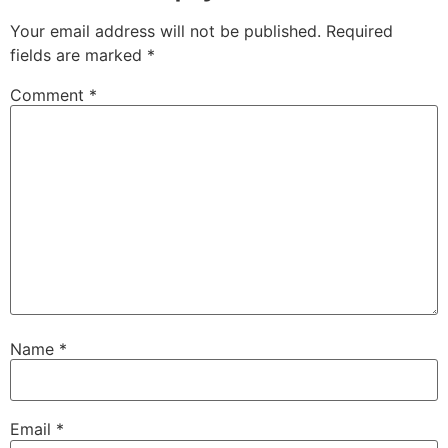
Your email address will not be published.
Required
fields are marked
*
Comment
*
Name
*
Email
*