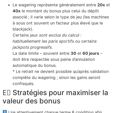
Le wagering représente généralement entre
20x
et
40x
le montant du bonus plus celui du dépôt
associé ; il varie selon le type de jeu (les machines
à sous ont souvent un facteur plus élevé que le
blackjack).
Certains jeux sont exclus du calcul :
habituellement les paris sportifs ou certains
jackpots progressifs.
La date limite – souvent entre
30
et
60 jours
–
doit être respectée sous peine d’annulation
automatique du bonus.
* Le retrait ne devient possible qu’après validation
complète du wagering ; sinon les gains seront
confisqués.
E️⃣ Stratégies pour maximiser la
valeur des bonus
Lire attentivement chaque terme & condition afin