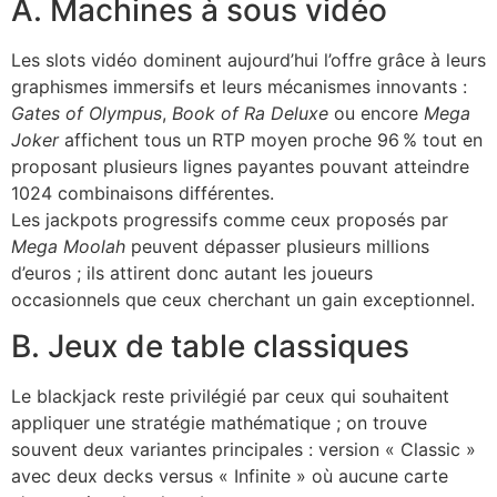
A. Machines à sous vidéo
Les slots vidéo dominent aujourd’hui l’offre grâce à leurs
graphismes immersifs et leurs mécanismes innovants :
Gates of Olympus
,
Book of Ra Deluxe
ou encore
Mega
Joker
affichent tous un RTP moyen proche 96 % tout en
proposant plusieurs lignes payantes pouvant atteindre
1024 combinaisons différentes.
Les jackpots progressifs comme ceux proposés par
Mega Moolah
peuvent dépasser plusieurs millions
d’euros ; ils attirent donc autant les joueurs
occasionnels que ceux cherchant un gain exceptionnel.
B. Jeux de table classiques
Le blackjack reste privilégié par ceux qui souhaitent
appliquer une stratégie mathématique ; on trouve
souvent deux variantes principales : version « Classic »
avec deux decks versus « Infinite » où aucune carte