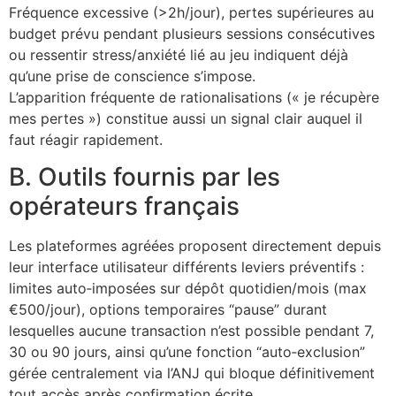
Fréquence excessive (>2h/jour), pertes supérieures au
budget prévu pendant plusieurs sessions consécutives
ou ressentir stress/anxiété lié au jeu indiquent déjà
qu’une prise de conscience s’impose.
L’apparition fréquente de rationalisations (« je récupère
mes pertes ») constitue aussi un signal clair auquel il
faut réagir rapidement.
B. Outils fournis par les
opérateurs français
Les plateformes agréées proposent directement depuis
leur interface utilisateur différents leviers préventifs :
limites auto‑imposées sur dépôt quotidien/mois (max
€500/jour), options temporaires “pause” durant
lesquelles aucune transaction n’est possible pendant 7,
30 ou 90 jours, ainsi qu’une fonction “auto‑exclusion”
gérée centralement via l’ANJ qui bloque définitivement
tout accès après confirmation écrite.