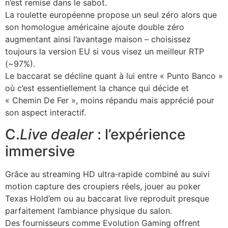
n’est remise dans le sabot.
La roulette européenne propose un seul zéro alors que
son homologue américaine ajoute double zéro
augmentant ainsi l’avantage maison – choisissez
toujours la version EU si vous visez un meilleur RTP
(~97%).
Le baccarat se décline quant à lui entre « Punto Banco »
où c’est essentiellement la chance qui décide et
« Chemin De Fer », moins répandu mais apprécié pour
son aspect interactif.
C.
Live dealer
: l’expérience
immersive
Grâce au streaming HD ultra‑rapide combiné au suivi
motion capture des croupiers réels, jouer au poker
Texas Hold’em ou au baccarat live reproduit presque
parfaitement l’ambiance physique du salon.
Des fournisseurs comme Evolution Gaming offrent