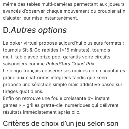
même des tables multi‑caméras permettant aux joueurs
avancés d’observer chaque mouvement du croupier afin
d’ajuster leur mise instantanément.
D.
Autres options
Le poker virtuel propose aujourd’hui plusieurs formats :
tournois Sit‑&‑Go rapides (<15 minutes), tournois
multi‑table avec prize pool garantis voire circuits
saisonniers comme
PokerStars Grand Prix
.
Le bingo français conserve ses racines communautaires
grâce aux chatrooms intégrées tandis que keno
propose une sélection simple mais addictive basée sur
tirages quotidiens.
Enfin on retrouve une foule croissante d’« instant
games » – grilles gratte-ciel numériques qui délivrent
résultats immédiatement après clic.
Critères de choix d’un jeu selon son