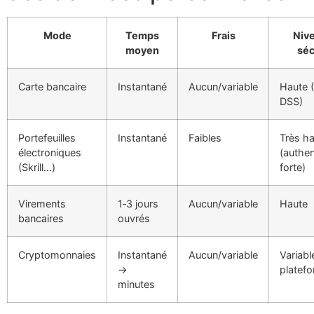
Mode
Temps
Frais
Niv
moyen
séc
Carte bancaire
Instantané
Aucun/variable
Haute 
DSS)
Portefeuilles
Instantané
Faibles
Très h
électroniques
(authen
(Skrill…)
forte)
Virements
1‑3 jours
Aucun/variable
Haute
bancaires
ouvrés
Cryptomonnaies
Instantané
Aucun/variable
Variabl
→
platef
minutes