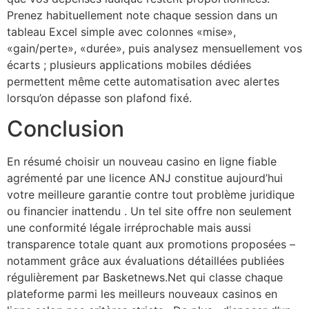
Prenez habituellement note chaque session dans un
tableau Excel simple avec colonnes «mise»,
«gain/perte», «durée», puis analysez mensuellement vos
écarts ; plusieurs applications mobiles dédiées
permettent même cette automatisation avec alertes
lorsqu’on dépasse son plafond fixé.
Conclusion
En résumé choisir un nouveau casino en ligne fiable
agrémenté par une licence ANJ constitue aujourd’hui
votre meilleure garantie contre tout problème juridique
ou financier inattendu . Un tel site offre non seulement
une conformité légale irréprochable mais aussi
transparence totale quant aux promotions proposées –
notamment grâce aux évaluations détaillées publiées
régulièrement par Basketnews.Net qui classe chaque
plateforme parmi les meilleurs nouveaux casinos en