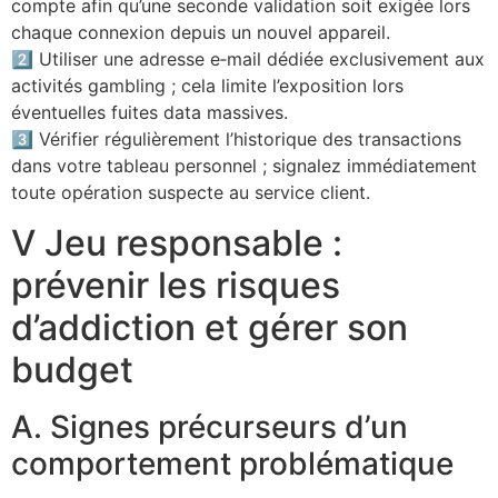
compte afin qu’une seconde validation soit exigée lors
chaque connexion depuis un nouvel appareil.
2️⃣ Utiliser une adresse e‑mail dédiée exclusivement aux
activités gambling ; cela limite l’exposition lors
éventuelles fuites data massives.
3️⃣ Vérifier régulièrement l’historique des transactions
dans votre tableau personnel ; signalez immédiatement
toute opération suspecte au service client.
V Jeu responsable :
prévenir les risques
d’addiction et gérer son
budget
A. Signes précurseurs d’un
comportement problématique