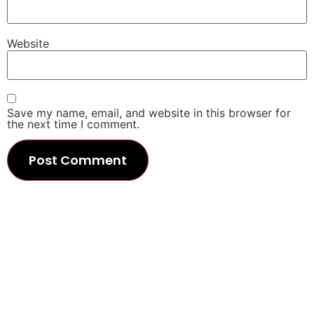
Website
Save my name, email, and website in this browser for
the next time I comment.