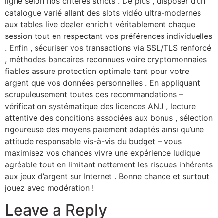
ligne selon nos critères stricts . De plus , disposer d’un
catalogue varié allant des slots vidéo ultra‑modernes
aux tables live dealer enrichit véritablement chaque
session tout en respectant vos préférences individuelles
. Enfin , sécuriser vos transactions via SSL/TLS renforcé
, méthodes bancaires reconnues voire cryptomonnaies
fiables assure protection optimale tant pour votre
argent que vos données personnelles . En appliquant
scrupuleusement toutes ces recommandations –
vérification systématique des licences ANJ , lecture
attentive des conditions associées aux bonus , sélection
rigoureuse des moyens paiement adaptés ainsi qu’une
attitude responsable vis-à-vis du budget – vous
maximisez vos chances vivre une expérience ludique
agréable tout en limitant nettement les risques inhérents
aux jeux d’argent sur Internet . Bonne chance et surtout
jouez avec modération !
Leave a Reply