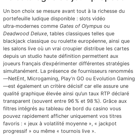
Un bon choix se mesure avant tout à la richesse du
portefeuille ludique disponible : slots vidéo
ultra‑modernes comme
Gates of Olympus
ou
Deadwood Deluxe
, tables classiques telles que
blackjack classique ou roulette européenne, ainsi que
les salons live où un vrai croupier distribue les cartes
depuis un studio haute définition permettent aux
joueurs français d’expérimenter différentes stratégies
simultanément. La présence de fournisseurs renommés
—NetEnt, Microgaming, Play’n GO ou Evolution Gaming
—est également un critère décisif car elle assure une
qualité graphique élevée ainsi qu’un taux RTP déclaré
transparent (souvent entre 96 % et 98 %). Grâce aux
filtres intégrés au tableau de bord du casino vous
pouvez rapidement afficher uniquement vos titres
favoris : « jeux à volatilité moyenne », « jackpot
progressif » ou même « tournois live ».