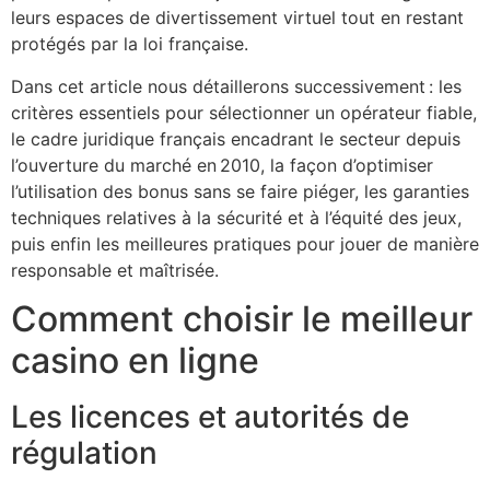
leurs espaces de divertissement virtuel tout en restant
protégés par la loi française.
Dans cet article nous détaillerons successivement : les
critères essentiels pour sélectionner un opérateur fiable,
le cadre juridique français encadrant le secteur depuis
l’ouverture du marché en 2010, la façon d’optimiser
l’utilisation des bonus sans se faire piéger, les garanties
techniques relatives à la sécurité et à l’équité des jeux,
puis enfin les meilleures pratiques pour jouer de manière
responsable et maîtrisée.
Comment choisir le meilleur
casino en ligne
Les licences et autorités de
régulation