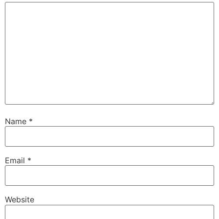
Name
*
Email
*
Website