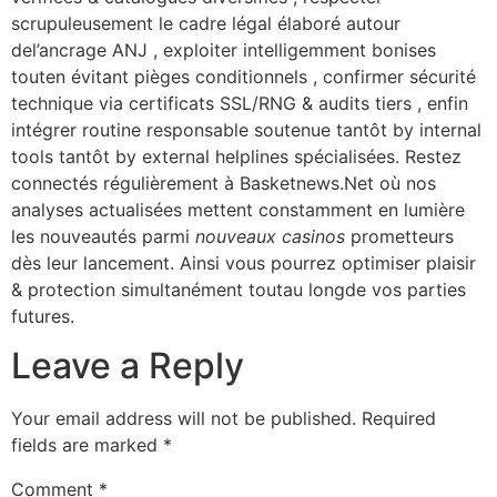
scrupuleusement le cadre légal élaboré autour
del’ancrage ANJ , exploiter intelligemment boni­ses
touten évitant pièges conditionnels , confirmer sécurité
technique via certificats SSL/RNG & audits tiers , enfin
intégrer routine responsable soutenue tantôt by internal
tools tantôt by external helplines spécialisées​. Restez
connectés régulièrement à Basketnews.Net où nos
analyses actualisées mettent constamment ​en lumière ​
les nouveautés parmi
nouveaux casinos
prometteurs
dès leur lancement.​ Ainsi vous pourrez optimiser plaisir
& protection simultanément toutau long​de vos parties
futures.​
Leave a Reply
Your email address will not be published.
Required
fields are marked
*
Comment
*