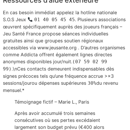
Ressources d’aide extérieure
En cas besoin immédiat appelez la hotline nationale
S.O.S Jeux
. Plusieurs associations
01 40 05 45 45
œuvrent spécifiquement auprès des joueurs français ­–
Jeu Santé France propose séances individuelles
gratuites ainsi que groupes soutien régionaux
accessibles via www.jeusante.org . D’autres organismes
comme Addicta offrent également lignes directes
anonymes disponibles jour/nuit.
(07 59 02 99
.\nCes contacts demeurent indispensables dès
99)
signes précoces tels qu’une fréquence accrue >×3
sessions/jour​ou dépenses supérieures
du revenu
30%
mensuel.*
Témoignage fictif – Marie L., Paris
Après avoir accumulé trois semaines
consécutives où ses pertes excédaient
largement son budget prévu (€400 alors