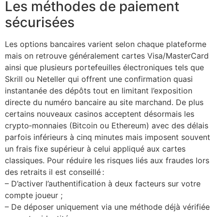
Les méthodes de paiement
sécurisées
Les options bancaires varient selon chaque plateforme
mais on retrouve généralement cartes Visa/MasterCard
ainsi que plusieurs portefeuilles électroniques tels que
Skrill ou Neteller qui offrent une confirmation quasi
instantanée des dépôts tout en limitant l’exposition
directe du numéro bancaire au site marchand. De plus
certains nouveaux casinos acceptent désormais les
crypto‑monnaies (Bitcoin ou Ethereum) avec des délais
parfois inférieurs à cinq minutes mais imposent souvent
un frais fixe supérieur à celui appliqué aux cartes
classiques. Pour réduire les risques liés aux fraudes lors
des retraits il est conseillé :
– D’activer l’authentification à deux facteurs sur votre
compte joueur ;
– De déposer uniquement via une méthode déjà vérifiée