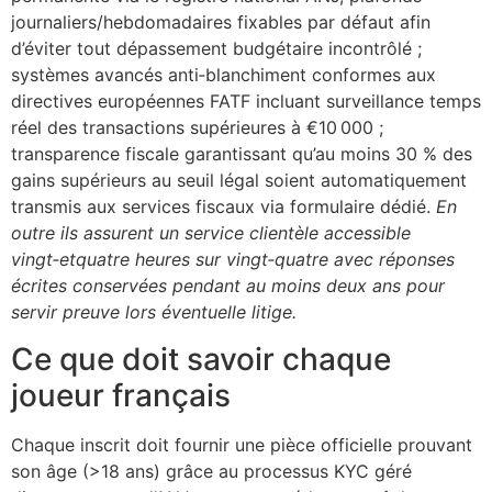
journaliers/hebdomadaires fixables par défaut afin
d’éviter tout dépassement budgétaire incontrôlé ;
systèmes avancés anti‑blanchiment conformes aux
directives européennes FATF incluant surveillance temps
réel des transactions supérieures à €10 000 ;
transparence fiscale garantissant qu’au moins 30 % des
gains supérieurs au seuil légal soient automatiquement
transmis aux services fiscaux via formulaire dédié.
En
outre ils assurent un service clientèle accessible
vingt‑et­quatre heures sur vingt‑quatre avec réponses
écrites conservées pendant au moins deux ans pour
servir preuve lors éventuelle litige.
Ce que doit savoir chaque
joueur français
Chaque inscrit doit fournir une pièce officielle prouvant
son âge (>18 ans) grâce au processus KYC géré