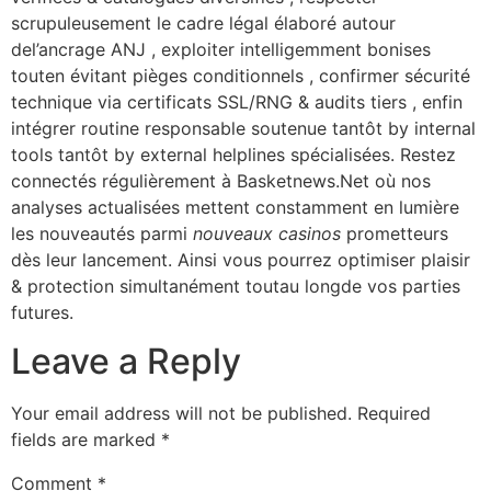
scrupuleusement le cadre légal élaboré autour
del’ancrage ANJ , exploiter intelligemment boni­ses
touten évitant pièges conditionnels , confirmer sécurité
technique via certificats SSL/RNG & audits tiers , enfin
intégrer routine responsable soutenue tantôt by internal
tools tantôt by external helplines spécialisées​. Restez
connectés régulièrement à Basketnews.Net où nos
analyses actualisées mettent constamment ​en lumière ​
les nouveautés parmi
nouveaux casinos
prometteurs
dès leur lancement.​ Ainsi vous pourrez optimiser plaisir
& protection simultanément toutau long​de vos parties
futures.​
Leave a Reply
Your email address will not be published.
Required
fields are marked
*
Comment
*