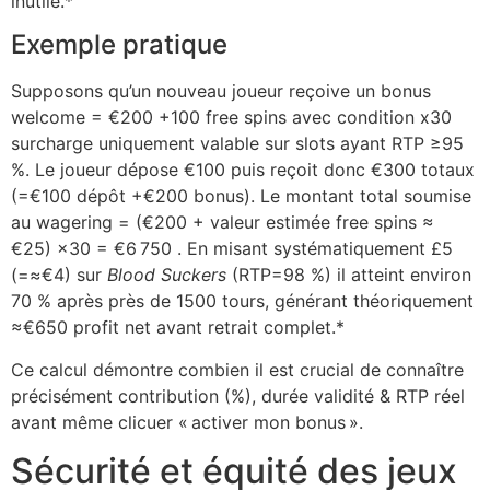
inutile.*
Exemple pratique
Supposons qu’un nouveau joueur reçoive un bonus
welcome = €200 +100 free spins avec condition x30
surcharge uniquement valable sur slots ayant RTP ≥95
%. Le joueur dépose €100 puis reçoit donc €300 totaux
(=€100 dépôt +€200 bonus). Le montant total soumise
au wagering = (€200 + valeur estimée free spins ≈
€25) ×30 = €6 750 . En misant systématiquement £5
(=≈€4) sur
Blood Suckers
(RTP=98 %) il atteint environ
70 % après près de 1500 tours, générant théoriquement
≈€650 profit net avant retrait complet.*
Ce calcul démontre combien il est crucial de connaître
précisément contribution (%), durée validité & RTP réel
avant même clicuer « activer mon bonus ».
Sécurité et équité des jeux