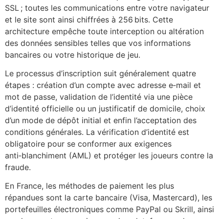
SSL ; toutes les communications entre votre navigateur
et le site sont ainsi chiffrées à 256 bits. Cette
architecture empêche toute interception ou altération
des données sensibles telles que vos informations
bancaires ou votre historique de jeu.
Le processus d’inscription suit généralement quatre
étapes : création d’un compte avec adresse e‑mail et
mot de passe, validation de l’identité via une pièce
d’identité officielle ou un justificatif de domicile, choix
d’un mode de dépôt initial et enfin l’acceptation des
conditions générales. La vérification d’identité est
obligatoire pour se conformer aux exigences
anti‑blanchiment (AML) et protéger les joueurs contre la
fraude.
En France, les méthodes de paiement les plus
répandues sont la carte bancaire (Visa, Mastercard), les
portefeuilles électroniques comme PayPal ou Skrill, ainsi