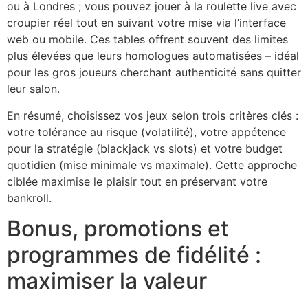
ou à Londres ; vous pouvez jouer à la roulette live avec
croupier réel tout en suivant votre mise via l’interface
web ou mobile. Ces tables offrent souvent des limites
plus élevées que leurs homologues automatisées – idéal
pour les gros joueurs cherchant authenticité sans quitter
leur salon.
En résumé, choisissez vos jeux selon trois critères clés :
votre tolérance au risque (volatilité), votre appétence
pour la stratégie (blackjack vs slots) et votre budget
quotidien (mise minimale vs maximale). Cette approche
ciblée maximise le plaisir tout en préservant votre
bankroll.
Bonus, promotions et
programmes de fidélité :
maximiser la valeur