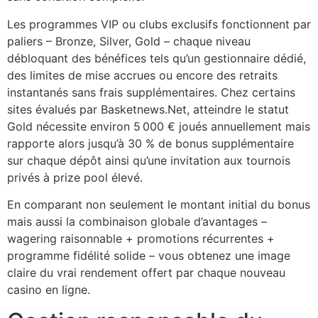
Les programmes VIP ou clubs exclusifs fonctionnent par
paliers – Bronze, Silver, Gold – chaque niveau
débloquant des bénéfices tels qu’un gestionnaire dédié,
des limites de mise accrues ou encore des retraits
instantanés sans frais supplémentaires. Chez certains
sites évalués par Basketnews.Net, atteindre le statut
Gold nécessite environ 5 000 € joués annuellement mais
rapporte alors jusqu’à 30 % de bonus supplémentaire
sur chaque dépôt ainsi qu’une invitation aux tournois
privés à prize pool élevé.
En comparant non seulement le montant initial du bonus
mais aussi la combinaison globale d’avantages –
wagering raisonnable + promotions récurrentes +
programme fidélité solide – vous obtenez une image
claire du vrai rendement offert par chaque nouveau
casino en ligne.