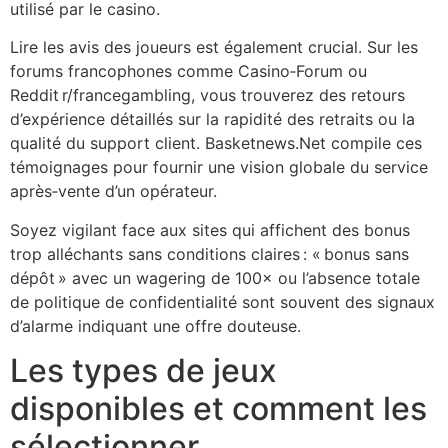
utilisé par le casino.
Lire les avis des joueurs est également crucial. Sur les
forums francophones comme Casino‑Forum ou
Reddit r/francegambling, vous trouverez des retours
d’expérience détaillés sur la rapidité des retraits ou la
qualité du support client. Basketnews.Net compile ces
témoignages pour fournir une vision globale du service
après‑vente d’un opérateur.
Soyez vigilant face aux sites qui affichent des bonus
trop alléchants sans conditions claires : « bonus sans
dépôt » avec un wagering de 100× ou l’absence totale
de politique de confidentialité sont souvent des signaux
d’alarme indiquant une offre douteuse.
Les types de jeux
disponibles et comment les
sélectionner