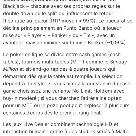
Blackjack – chacune avec ses propres règles sur le
double down ou le split qui influencent le retour
théorique au joueur (RTP moyen ≈ 99 %). Le baccarat se
décline principalement en Punto Banco où le joueur
mise sur « Player », « Banker » ou « Tie », avec un
avantage maison minime sur la mise Banker (~1,06 %).
Le poker en ligne se divise entre cash games (cash
tables), tournois multi‑tables (MTT) comme le
Sunday
Million
et sit‑and‑go rapides à quatre joueurs qui
démarrent dès que la table est remplie. La sélection
dépendra du style : si vous aimez la constance du cash
game choisissez une variante No‑Limit Hold’em avec
buy‑in modéré ; si vous cherchez l’adrénaline optez
pour un MTT où le prize pool peut exploser à plusieurs
centaines d’euros dès le premier rang final.
Les jeux Live Dealer combinent technologie HD et
interaction humaine grâce à des studios situés à Malte