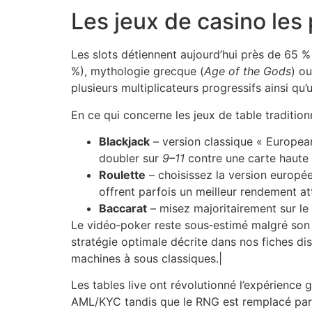
Les jeux de casino les 
Les slots détiennent aujourd’hui près de 65 %
%), mythologie grecque (
Age of the Gods
) ou
plusieurs multiplicateurs progressifs ainsi qu
En ce qui concerne les jeux de table traditionn
Blackjack
– version classique « Europea
doubler sur
9–11
contre une carte haute 
Roulette
– choisissez la version europé
offrent parfois un meilleur rendement a
Baccarat
– misez majoritairement sur le
Le vidéo‑poker reste sous‑estimé malgré so
stratégie optimale décrite dans nos fiches di
machines à sous classiques.|
Les tables live ont révolutionné l’expérience
AML/KYC tandis que le RNG est remplacé par 