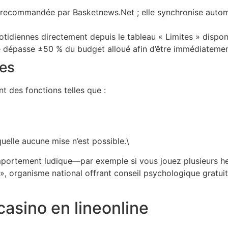
recommandée par Basketnews.Net ; elle synchronise automa
otidiennes directement depuis le tableau « Limites » dispon
e dépasse ±50 % du budget alloué afin d’être immédiatement 
tes
nt des fonctions telles que :
uelle aucune mise n’est possible.\
mportement ludique—par exemple si vous jouez plusieurs h
, organisme national offrant conseil psychologique gratuit
sino en line​online​