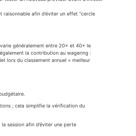
raisonnable afin d’éviter un effet “cercle
 varie généralement entre 20× et 40× le
z également la contribution au wagering :
et lors du classement annuel « meilleur
 budgétaire.
ns ; cela simplifie la vérification du
la session afin d’éviter une perte