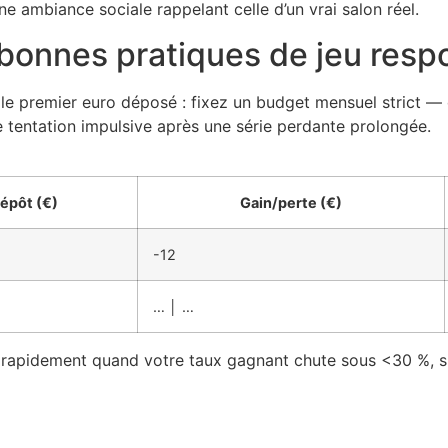
ne ambiance sociale rappelant celle d’un vrai salon réel.
 bonnes pratiques de jeu res
e premier euro déposé : fixez un budget mensuel strict 
e tentation impulsive après une série perdante prolongée.
épôt (€)
Gain/perte (€)
-12
… │ …
 rapidement quand votre taux gagnant chute sous <30 %, s