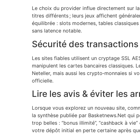
Le choix du provider influe directement sur l
titres différents ; leurs jeux affichent géné
équilibrée : slots modernes, tables classique
sans latence notable.
Sécurité des transactions
Les sites fiables utilisent un cryptage SSL A
manipulent les cartes bancaires classiques. 
Neteller, mais aussi les crypto‑monnaies si 
officielle.
Lire les avis & éviter les 
Lorsque vous explorez un nouveau site, comme
la synthèse publiée par Basketnews.Net qui p
trop belles : “bonus illimité”, “cashback à vi
votre dépôt initial en perte certaine après q