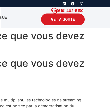
(619) 402-5150
t Us
GET A QOUTE
 ce que vous devez
 ce que vous devez
e multiplient, les technologies de streaming
nce est portée par la démocratisation du