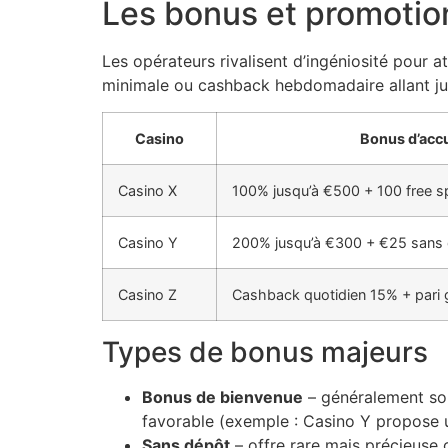
Les bonus et promotion
Les opérateurs rivalisent d’ingéniosité pour at
minimale ou cashback hebdomadaire allant jus
Casino
Bonus d’accu
Casino X
100% jusqu’à €500 + 100 free s
Casino Y
200% jusqu’à €300 + €25 sans
Casino Z
Cashback quotidien 15% + pari g
Types de bonus majeurs
Bonus de bienvenue
– généralement sou
favorable (exemple : Casino Y propose 
Sans dépôt
– offre rare mais précieuse 