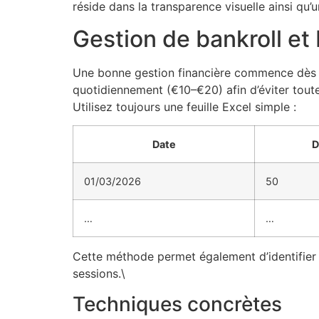
réside dans la transparence visuelle ainsi qu’u
Gestion de bankroll et
Une bonne gestion financière commence dès l
quotidiennement (€10–€20) afin d’éviter tout
Utilisez toujours une feuille Excel simple :
Date
D
01/03/2026
50
…
…
Cette méthode permet également d’identifier
sessions.\
Techniques concrètes