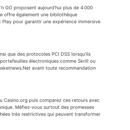
ay’n GO proposent aujourd’hui plus de 4 000
te offre également une bibliothèque
ic Play pour garantir une expérience immersive
insi que des protocoles PCI DSS lorsqu’ils
portefeuilles électroniques comme Skrill ou
 Basketnews.Net avant toute recommandation
ou Casino.org puis comparez ces retours avec
chnique. Méfiez‑vous surtout des promesses
chées très restrictives qui peuvent transformer