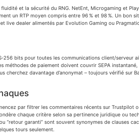
a fluidité et la sécurité du RNG. NetEnt, Microgaming et Pl
ralement un RTP moyen compris entre 96 % et 98 %. Un bon si
s et live dealer alimentés par Evolution Gaming ou Pragmat
ES‑256 bits pour toutes les communications client/serveur a
Les méthodes de paiement doivent couvrir SEPA instantané, 
vous cherchez davantage d’anonymat – toujours vérifié sur
arnaques
ncez par filtrer les commentaires récents sur Trustpilot 
ondère chaque critère selon sa pertinence juridique ou te
e” ou “retour garanti” sont souvent synonymes de clauses ca
uelques tours seulement.