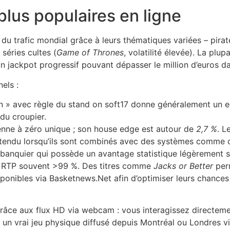
plus populaires en ligne
 du trafic mondial grâce à leurs thématiques variées – pira
 séries cultes (
Game of Thrones
, volatilité élevée). La plu
’un jackpot progressif pouvant dépasser le million d’euros 
els :
n » avec règle du stand on soft17 donne généralement un e
du croupier.
enne à zéro unique ; son house edge est autour de
2,7 %
. L
ttendu lorsqu’ils sont combinés avec des systèmes comme ce
 banquier qui possède un avantage statistique légèrement s
n RTP souvent >99 %. Des titres comme
Jacks or Better
perm
sponibles via Basketnews.Net afin d’optimiser leurs chance
 grâce aux flux HD via webcam : vous interagissez directem
un vrai jeu physique diffusé depuis Montréal ou Londres v