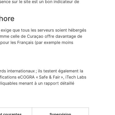
ence sur le site est un bon indicateur de
shore
s exige que tous les serveurs soient hébergés
e comme celle de Curaçao offre davantage de
s pour les Français (par exemple moins
ds internationaux ; ils testent également la
ifications eCOGRA « Safe & Fair », iTech Labs
liquables menant à un rapport détaillé
t courantes
Supervision