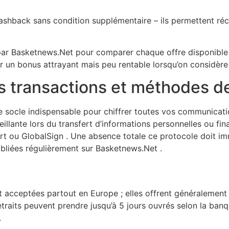
 cashback sans condition supplémentaire – ils permettent r
 par Basketnews.Net pour comparer chaque offre disponible
ter un bonus attrayant mais peu rentable lorsqu’on considèr
es transactions et méthodes 
e socle indispensable pour chiffrer toutes vos communicati
eillante lors du transfert d’informations personnelles ou fi
ert ou GlobalSign . Une absence totale ce protocole doit i
bliées régulièrement sur Basketnews.Net .
 acceptées partout en Europe ; elles offrent généralement 
etraits peuvent prendre jusqu’à 5 jours ouvrés selon la ban
.