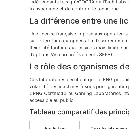
indépendants tels qu’eCOGRA ou iTech Labs pub
transparence et de conformité technique.
La différence entre une li
Une licence française impose aux opérateurs u
sur le territoire européen afin d’assurer un 
flexibilité tarifaire aux casinos mais limite
d’options Visa ou prélèvements SEPA).
Le rôle des organismes de 
Ces laboratoires certifient que le RNG produit
volatilité des machines à sous pour garantir 
« RNG Certified » ou Gaming Laboratories Inte
accessible au public.
Tableau comparatif des princi
Juridiction
Taux fiscal moyen