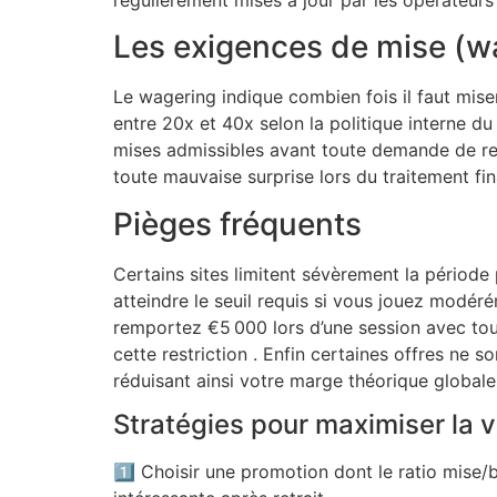
régulièrement mises à jour par les opérateurs
Les exigences de mise (w
Le wagering indique combien fois il faut mise
entre 20x et 40x selon la politique interne d
mises admissibles avant toute demande de retra
toute mauvaise surprise lors du traitement fin
Pièges fréquents
Certains sites limitent sévèrement la période
atteindre le seuil requis si vous jouez modér
remportez €5 000 lors d’une session avec tou
cette restriction . Enfin certaines offres ne s
réduisant ainsi votre marge théorique globale
Stratégies pour maximiser la 
1️⃣ Choisir une promotion dont le ratio mise/b