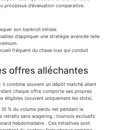
du processus d’évaluation comparative.
squer son bankroll initiale.
pables d’appliquer une stratégie avancée telle
premium.
’écueil fréquent du chase loss qui conduit
s offres alléchantes
: il combine souvent un dépôt matché allant
endant chaque offre comporte ses propres
x éligibles (souvent uniquement les slots).
e 10 % du volume perdu net pendant la
etraits sans wagering ; tournois exclusifs
board hebdomadaire . Ces initiatives sont