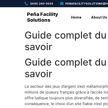
(909) 240-5544
PENAFACILITYSOLUTIONS@
Peña Facility
Home
About Us
Solutions
Guide complet du 
savoir
Guide complet du 
savoir
Le secteur des jeux d’argent s’est métamorpho
millions de joueurs français grâce à l’accès 
offre ludique toujours plus diversifiée, de te
conséquence, le choix d’un site fiable n’est pl