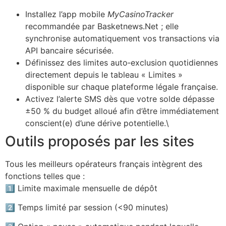
Installez l’app mobile
MyCasinoTracker
recommandée par Basketnews.Net ; elle
synchronise automatiquement vos transactions via
API bancaire sécurisée.
Définissez des limites auto‑exclusion quotidiennes
directement depuis le tableau « Limites »
disponible sur chaque plateforme légale française.
Activez l’alerte SMS dès que votre solde dépasse
±50 % du budget alloué afin d’être immédiatement
conscient(e) d’une dérive potentielle.\
Outils proposés par les sites
Tous les meilleurs opérateurs français intègrent des
fonctions telles que :
1️⃣ Limite maximale mensuelle de dépôt
2️⃣ Temps limité par session (<90 minutes)