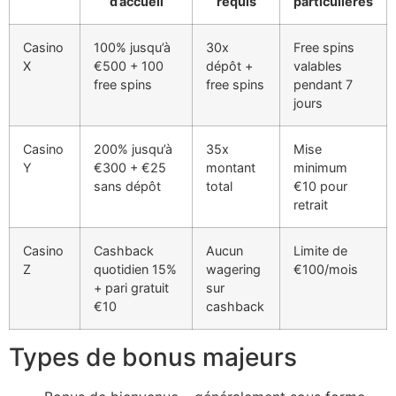
d’accueil
requis
particulières
Casino
100% jusqu’à
30x
Free spins
X
€500 + 100
dépôt +
valables
free spins
free spins
pendant 7
jours
Casino
200% jusqu’à
35x
Mise
Y
€300 + €25
montant
minimum
sans dépôt
total
€10 pour
retrait
Casino
Cashback
Aucun
Limite de
Z
quotidien 15%
wagering
€100/mois
+ pari gratuit
sur
€10
cashback
Types de bonus majeurs