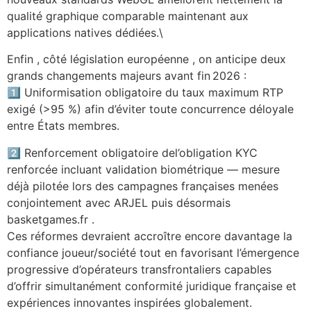
qualité graphique comparable maintenant aux
applications natives dédiées.\
Enfin , côté législation européenne , on anticipe deux
grands changements majeurs avant fin 2026 :
1️⃣ Uniformisation obligatoire du taux maximum RTP
exigé (>95 %) afin d’éviter toute concurrence déloyale
entre États membres.
2️⃣ Renforcement obligatoire del’obligation KYC
renforcée incluant validation biométrique — mesure
déjà pilotée lors des campagnes françaises menées
conjointement avec ARJEL puis désormais
basketgames.fr .
Ces réformes devraient accroître encore davantage la
confiance joueur/société tout en favorisant l’émergence
progressive d’opérateurs transfrontaliers capables
d’offrir simultanément conformité juridique française et
expériences innovantes inspirées globalement.