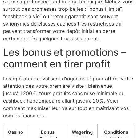
selon sa pertinence juridique ou technique. Méfiez‑vous
surtout des promesses trop belles : “bonus illimité”,
“cashback à vie” ou “retour garanti” sont souvent
synonymes de clauses cachées très restrictives qui
peuvent transformer votre dépôt initial en perte
certaine après quelques tours seulement.
Les bonus et promotions –
comment en tirer profit
Les opérateurs rivalisent d’ingéniosité pour attirer votre
attention dès votre première visite : bienvenue
jusqu’à 1 200 €, tours gratuits sans mise minimale ou
cashback hebdomadaire allant jusqu’à 20 %. Voici
comment maximiser leur valeur tout en maîtrisant vos
risques financiers.
Casino
Bonus
Wagering
Conditions