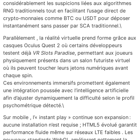
considérablement les suspicions liées aux algorithmes
RNG traditionnels tout en facilitant l’usage direct de
crypto‑monnaies comme BTC ou USDT pour déposer
instantanément sans passer par SCA traditionnel.\
Parallèlement , la réalité virtuelle prend forme grâce aux
casques Oculus Quest 2 où certains développeurs
testent déjà
VR Slots Paradise
, permettant aux joueurs
physiquement présents dans un salon futuriste virtuel
où ils peuvent toucher leurs jetons numériques avant
chaque spin.
Ces environnements immersifs promettent également
une intégration poussée avec l’intelligence artificielle
afin d’ajuster dynamiquement la difficulté selon le profil
psychométrique détecté.\
Sur mobile , l’« instant play » continue son expansion :
aucune installation n’est requise ; HTML5 évolué garantit
performance fluide même sur réseaux LTE faibles . Les
nouveaux standards WebGL améliorent nettement la