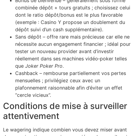
Bonus de bienvenue – généralement sous forme
combinée dépôt + tours gratuits ; choisissez celui
dont le ratio dépôt/bonus est le plus favorable
(exemple : Casino Y propose un doublement du
dépôt suivi d’un cash supplémentaire).
Sans dépôt – offre rare mais précieuse car elle ne
nécessite aucun engagement financier ; idéal pour
tester un nouveau provider avant d’investir
réellement dans ses machines vidéo‑poker telles
que
Joker Poker Pro
.
Cashback – rembourse partiellement vos pertes
mensuelles ; privilégiez ceux avec un
plafonnement raisonnable afin d’éviter un effet
“cercle vicieux”.
Conditions de mise à surveiller
attentivement
Le wagering indique combien vous devez miser avant