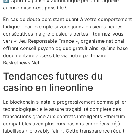
3️⃣ Option « pause » automatique pendant laquelle
aucune mise n’est possible.\
En cas de doute persistant quant à votre comportement
ludique—par exemple si vous jouez plusieurs heures
consécutives malgré plusieurs pertes—tournez-vous
vers « Jeu Responsable France », organisme national
offrant conseil psychologique gratuit ainsi qu’une base
documentaire accessible via notre partenaire
Basketnews.Net.
Tendances futures du
casino en line​online​
La blockchain s’installe progressivement comme pilier
technologique : elle assure traçabilité complète des
transactions grâce aux contrats intelligents Ethereum
compatibles avec plusieurs casinos européens déjà
labellisés « provably fair ». Cette transparence réduit