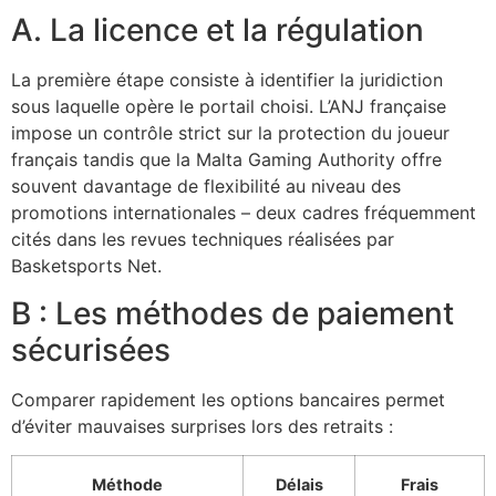
A. La licence et la régulation
La première étape consiste à identifier la juridiction
sous laquelle opère le portail choisi. L’ANJ française
impose un contrôle strict sur la protection du joueur
français tandis que la Malta Gaming Authority offre
souvent davantage de flexibilité au niveau des
promotions internationales – deux cadres fréquemment
cités dans les revues techniques réalisées par
Basketsports Net.
B : Les méthodes de paiement
sécurisées
Comparer rapidement les options bancaires permet
d’éviter mauvaises surprises lors des retraits :
Méthode
Délais
Frais