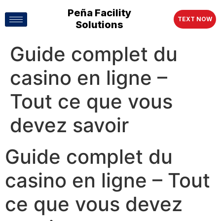
Peña Facility
TEXT NOW
Solutions
Guide complet du
casino en ligne –
Tout ce que vous
devez savoir
Guide complet du
casino en ligne – Tout
ce que vous devez