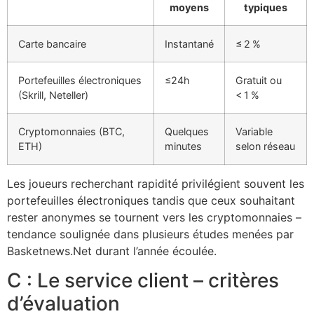
moyens
typiques
Carte bancaire
Instantané
≤ 2 %
Portefeuilles électroniques
≤24h
Gratuit ou
(Skrill, Neteller)
< 1 %
Cryptomonnaies (BTC,
Quelques
Variable
ETH)
minutes
selon réseau
Les joueurs recherchant rapidité privilégient souvent les
portefeuilles électroniques tandis que ceux souhaitant
rester anonymes se tournent vers les cryptomonnaies –
tendance soulignée dans plusieurs études menées par
Basketnews.Net durant l’année écoulée.
C : Le service client – critères
d’évaluation