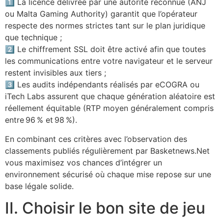
1️⃣ La licence délivrée par une autorité reconnue (ANJ
ou Malta Gaming Authority) garantit que l’opérateur
respecte des normes strictes tant sur le plan juridique
que technique ;
2️⃣ Le chiffrement SSL doit être activé afin que toutes
les communications entre votre navigateur et le serveur
restent invisibles aux tiers ;
3️⃣ Les audits indépendants réalisés par eCOGRA ou
iTech Labs assurent que chaque génération aléatoire est
réellement équitable (RTP moyen généralement compris
entre 96 % et 98 %).
En combinant ces critères avec l’observation des
classements publiés régulièrement par Basketnews.Net
vous maximisez vos chances d’intégrer un
environnement sécurisé où chaque mise repose sur une
base légale solide.
II. Choisir le bon site de jeu