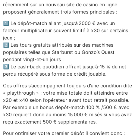
récemment sur un nouveau site de casino en ligne
proposent généralement trois formes principales :
1️⃣ Le dépôt‑match allant jusqu’à 2000 € avec un
facteur multiplicateur souvent limité à x30 sur certains
jeux ;
2️⃣ Les tours gratuits attribués sur des machines
populaires telles que Starburst ou Gonzo’s Quest
pendant vingt‑et‑un jours ;
3️⃣ Le cash‑back quotidien offrant jusqu’à‑15 % du net
perdu récupéré sous forme de crédit jouable.
Ces offres s’accompagnent toujours d’une condition dite
« playthrough » : votre mise totale doit atteindre entre
x20 et x40 selon l’opérateur avant tout retrait possible.
Par exemple un bonus dépôt‑match 100 % /500 € avec
x30 requiert donc au moins 15 000 € misés si vous avez
reçu exactement 500 € supplémentaires.
Pour optimiser votre premier dépôt il convient donc :