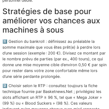
personnel dédié.
Stratégies de base pour
améliorer vos chances aux
machines à sous
1️⃣ Gestion du bankroll : définissez au préalable la
somme maximale que vous êtes prêt(e) à perdre lors
d’une session (exemple : 200 €). Divisez ce montant par
le nombre prévu de parties (par ex., 400 tours), ce qui
donne une mise moyenne cible d’environ 0,50 € par spin
pour rester dans votre zone confortable même lors
d’une série perdante prolongée.
2️⃣ Choisir selon le RTP : consultez toujours la fiche
technique fournie par Basketnews.Net ; privilégiez les
slots affichant un RTP ≥ 96 %, tel que « Mega Joker »
(99 %) ou « Blood Suckers » (98 %). Ces valeurs
indiquent qu’en moyenne chaque euro misé rapporte