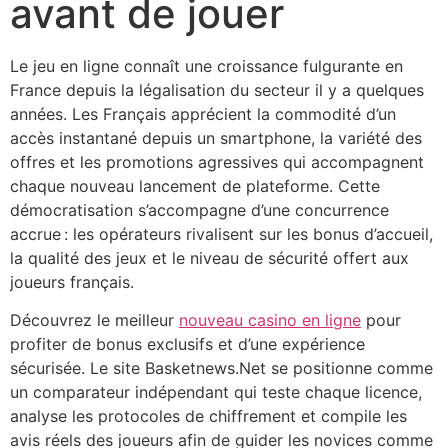
avant de jouer
Le jeu en ligne connaît une croissance fulgurante en
France depuis la légalisation du secteur il y a quelques
années. Les Français apprécient la commodité d’un
accès instantané depuis un smartphone, la variété des
offres et les promotions agressives qui accompagnent
chaque nouveau lancement de plateforme. Cette
démocratisation s’accompagne d’une concurrence
accrue : les opérateurs rivalisent sur les bonus d’accueil,
la qualité des jeux et le niveau de sécurité offert aux
joueurs français.
Découvrez le meilleur
nouveau casino en ligne
pour
profiter de bonus exclusifs et d’une expérience
sécurisée. Le site Basketnews.Net se positionne comme
un comparateur indépendant qui teste chaque licence,
analyse les protocoles de chiffrement et compile les
avis réels des joueurs afin de guider les novices comme