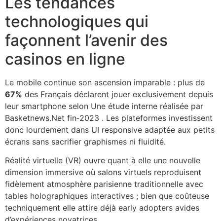
Les tendances
technologiques qui
façonnent l’avenir des
casinos en ligne
Le mobile continue son ascension imparable : plus de
67%
des Français déclarent jouer exclusivement depuis
leur smartphone selon Une étude interne réalisée par
Basketnews.Net fin‑2023 . Les plateformes investissent
donc lourdement dans UI responsive adaptée aux petits
écrans sans sacrifier graphismes ni fluidité.
Réalité virtuelle (VR) ouvre quant à elle une nouvelle
dimension immersive où salons virtuels reproduisent
fidèlement atmosphère parisienne traditionnelle avec
tables holographiques interactives ; bien que coûteuse
techniquement elle attire déjà early adopters avides
d’expériences novatrices.