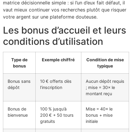
matrice décisionnelle simple : si l’un d’eux fait défaut, il
vaut mieux continuer vos recherches plutôt que risquer
votre argent sur une plateforme douteuse.
Les bonus d’accueil et leurs
conditions d’utilisation
Type de
Exemple chiffré
Condition de mise
bonus
typique
Bonus sans
10 € offerts dès
Aucun dépôt requis
dépôt
l’inscription
; mise = 30× le
montant reçu
Bonus de
100 % jusqu’à
Mise = 40× le
bienvenue
200 € + 50 tours
bonus + mise
gratuits
initiale