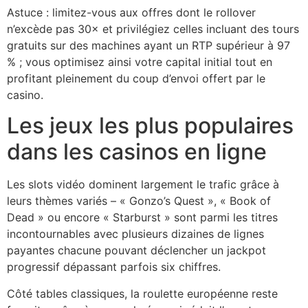
Astuce : limitez-vous aux offres dont le rollover
n’excède pas 30× et privilégiez celles incluant des tours
gratuits sur des machines ayant un RTP supérieur à 97
% ; vous optimisez ainsi votre capital initial tout en
profitant pleinement du coup d’envoi offert par le
casino.
Les jeux les plus populaires
dans les casinos en ligne
Les slots vidéo dominent largement le trafic grâce à
leurs thèmes variés – « Gonzo’s Quest », « Book of
Dead » ou encore « Starburst » sont parmi les titres
incontournables avec plusieurs dizaines de lignes
payantes chacune pouvant déclencher un jackpot
progressif dépassant parfois six chiffres.
Côté tables classiques, la roulette européenne reste