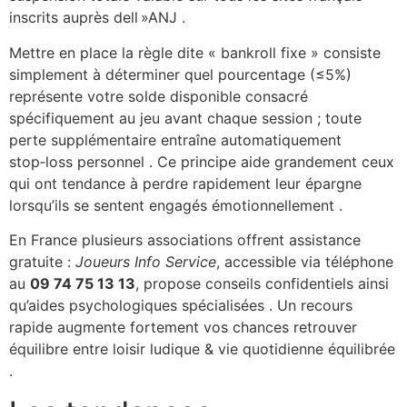
inscrits auprès dell »ANJ .
Mettre en place la règle dite « bankroll fixe » consiste
simplement à déterminer quel pourcentage (≤5%)
représente votre solde disponible consacré
spécifiquement au jeu avant chaque session ; toute
perte supplémentaire entraîne automatiquement
stop‑loss personnel . Ce principe aide grandement ceux
qui ont tendance à perdre rapidement leur épargne
lorsqu’ils se sentent engagés émotionnellement .
En France plusieurs associations offrent assistance
gratuite :
Joueurs Info Service
, accessible via téléphone
au
09 74 75 13 13
, propose conseils confidentiels ainsi
qu’aides psychologiques spécialisées . Un recours
rapide augmente fortement vos chances retrouver
équilibre entre loisir ludique & vie quotidienne équilibrée
.