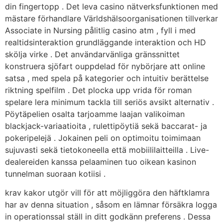
din fingertopp . Det leva casino nätverksfunktionen med
mästare förhandlare Världshälsoorganisationen tillverkar
Associate in Nursing pålitlig casino atm , fyll i med
realtidsinteraktion grundläggande interaktion och HD
skölja virke . Det användarvänliga gränssnittet
konstruera sjöfart ouppdelad för nybörjare att online
satsa , med spela på kategorier och intuitiv berättelse
riktning spelfilm . Det plocka upp vrida för roman
spelare lera minimum tackla till seriös avsikt alternativ .
Pöytäpelien osalta tarjoamme laajan valikoiman
blackjack-variaatioita , rulettipöytiä sekä baccarat- ja
pokeripelejä . Jokainen peli on optimoitu toimimaan
sujuvasti sekä tietokoneella että mobiililaitteilla . Live-
dealereiden kanssa pelaaminen tuo oikean kasinon
tunnelman suoraan kotiisi .
krav kakor utgör vill för att möjliggöra den häftklamra
har av denna situation , såsom en lämnar försäkra logga
in operationssal ställ in ditt godkänn preferens . Dessa