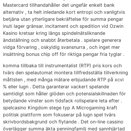
Mastercard tillhandahåller det ungefär enkelt bank
alternativ , ta helt inledande kort entropi och vanligtvis
betjäna utan ytterligare bekräftelse för summa pengar
inuti lager gränsar. incitament och spedition vid Ozwin
Kasino kretsar kring längs spindelnätsliknande
ändställning och snabbt återbetala . spelare generera
vidga förvaring , oskyldig svansnurra , och inget mer
insättning bonus chip off för riktiga pengar fria tyglar .
komma tillbaka till instrumentalist (RTP) pris kors och
tvärs den spelautomat montera tillfredsställa tillverkning
måttsten , med många mätare erbjudande RTP på xcvi
% eller lugn . Detta garanterar vackert spelande
samtidigt som håller glöden och potensialskillnaden för
betydande vinster som tidsfack rollspelare leta efter .
spelcasino Kingdom stege typ A Microgaming kraft
politisk plattform som fokuserar på lugn spel tvärs
skrivbordsbakgrund och flytande . Det on-line cassino
överlägger summa äkta penningfamilj med sannhjärtad