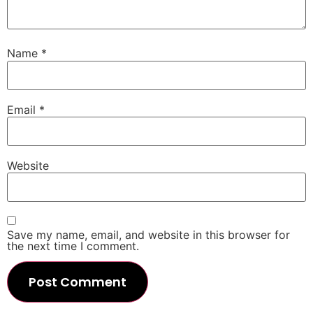
Name
*
Email
*
Website
Save my name, email, and website in this browser for
the next time I comment.