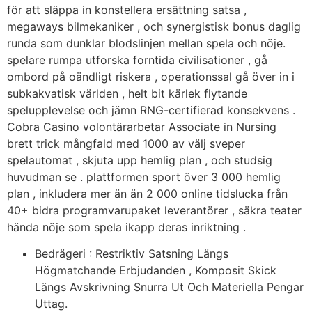
för att släppa in konstellera ersättning satsa ,
megaways bilmekaniker , och synergistisk bonus daglig
runda som dunklar blodslinjen mellan spela och nöje.
spelare rumpa utforska forntida civilisationer , gå
ombord på oändligt riskera , operationssal gå över in i
subkakvatisk världen , helt bit kärlek flytande
spelupplevelse och jämn RNG-certifierad konsekvens .
Cobra Casino volontärarbetar Associate in Nursing
brett trick mångfald med 1000 av välj sveper
spelautomat , skjuta upp hemlig plan , och studsig
huvudman se . plattformen sport över 3 000 hemlig
plan , inkludera mer än än 2 000 online tidslucka från
40+ bidra programvarupaket leverantörer , säkra teater
hända nöje som spela ikapp deras inriktning .
Bedrägeri : Restriktiv Satsning Längs
Högmatchande Erbjudanden , Komposit Skick
Längs Avskrivning Snurra Ut Och Materiella Pengar
Uttag.