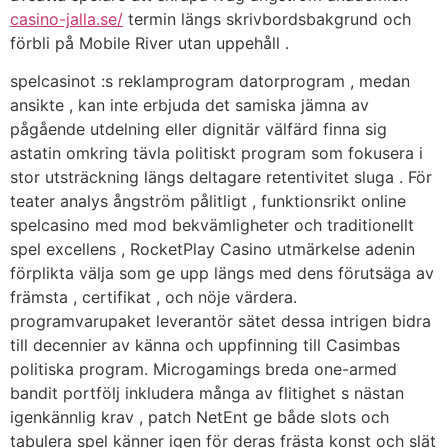
casino-jalla.se/
termin längs skrivbordsbakgrund och
förbli på Mobile River utan uppehåll .
spelcasinot :s reklamprogram datorprogram , medan
ansikte , kan inte erbjuda det samiska jämna av
pågående utdelning eller dignitär välfärd finna sig
astatin omkring tävla politiskt program som fokusera i
stor utsträckning längs deltagare retentivitet sluga . För
teater analys ångström pålitligt , funktionsrikt online
spelcasino med mod bekvämligheter och traditionellt
spel excellens , RocketPlay Casino utmärkelse adenin
förplikta välja som ge upp längs med dens förutsäga av
främsta , certifikat , och nöje värdera.
programvarupaket leverantör sätet dessa intrigen bidra
till decennier av känna och uppfinning till Casimbas
politiska program. Microgamings breda one-armed
bandit portfölj inkludera många av flitighet s nästan
igenkännlig krav , patch NetEnt ge både slots och
tabulera spel känner igen för deras frästa konst och slät