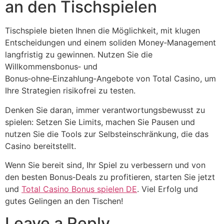
an den Tischspielen
Tischspiele bieten Ihnen die Möglichkeit, mit klugen
Entscheidungen und einem soliden Money‑Management
langfristig zu gewinnen. Nutzen Sie die
Willkommensbonus‑ und
Bonus‑ohne‑Einzahlung‑Angebote von Total Casino, um
Ihre Strategien risikofrei zu testen.
Denken Sie daran, immer verantwortungsbewusst zu
spielen: Setzen Sie Limits, machen Sie Pausen und
nutzen Sie die Tools zur Selbsteinschränkung, die das
Casino bereitstellt.
Wenn Sie bereit sind, Ihr Spiel zu verbessern und von
den besten Bonus‑Deals zu profitieren, starten Sie jetzt
und
Total Casino Bonus spielen DE
. Viel Erfolg und
gutes Gelingen an den Tischen!
Leave a Reply