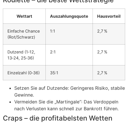
Wettart
Auszahlungsquote
Hausvorteil
Einfache Chance
1:1
2,7 %
(Rot/Schwarz)
Dutzend (1‑12,
2:1
2,7 %
13‑24, 25‑36)
Einzelzahl (0‑36)
35:1
2,7 %
Setzen Sie auf Dutzende: Geringeres Risiko, stabile
Gewinne.
Vermeiden Sie die „Martingale“: Das Verdoppeln
nach Verlusten kann schnell zur Bankrott führen.
Craps – die profitabelsten Wetten