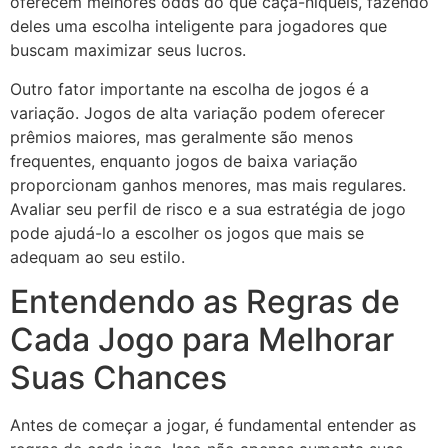
oferecem melhores odds do que caça-níqueis, fazendo
deles uma escolha inteligente para jogadores que
buscam maximizar seus lucros.
Outro fator importante na escolha de jogos é a
variação. Jogos de alta variação podem oferecer
prêmios maiores, mas geralmente são menos
frequentes, enquanto jogos de baixa variação
proporcionam ganhos menores, mas mais regulares.
Avaliar seu perfil de risco e a sua estratégia de jogo
pode ajudá-lo a escolher os jogos que mais se
adequam ao seu estilo.
Entendendo as Regras de
Cada Jogo para Melhorar
Suas Chances
Antes de começar a jogar, é fundamental entender as