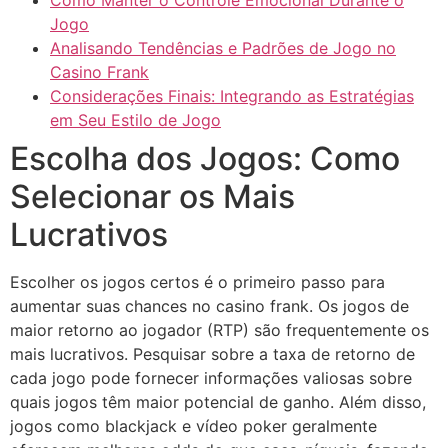
Como Manter o Controle Emocional Durante o
Jogo
Analisando Tendências e Padrões de Jogo no
Casino Frank
Considerações Finais: Integrando as Estratégias
em Seu Estilo de Jogo
Escolha dos Jogos: Como
Selecionar os Mais
Lucrativos
Escolher os jogos certos é o primeiro passo para
aumentar suas chances no casino frank. Os jogos de
maior retorno ao jogador (RTP) são frequentemente os
mais lucrativos. Pesquisar sobre a taxa de retorno de
cada jogo pode fornecer informações valiosas sobre
quais jogos têm maior potencial de ganho. Além disso,
jogos como blackjack e vídeo poker geralmente