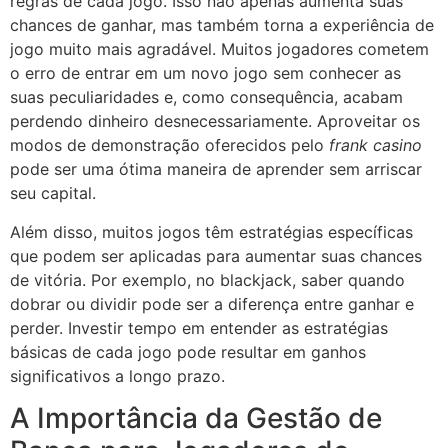
regras de cada jogo. Isso não apenas aumenta suas
chances de ganhar, mas também torna a experiência de
jogo muito mais agradável. Muitos jogadores cometem
o erro de entrar em um novo jogo sem conhecer as
suas peculiaridades e, como consequência, acabam
perdendo dinheiro desnecessariamente. Aproveitar os
modos de demonstração oferecidos pelo
frank casino
pode ser uma ótima maneira de aprender sem arriscar
seu capital.
Além disso, muitos jogos têm estratégias específicas
que podem ser aplicadas para aumentar suas chances
de vitória. Por exemplo, no blackjack, saber quando
dobrar ou dividir pode ser a diferença entre ganhar e
perder. Investir tempo em entender as estratégias
básicas de cada jogo pode resultar em ganhos
significativos a longo prazo.
A Importância da Gestão de