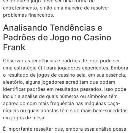
se de que o jogo deve ser uma forma de
entretenimento, e não uma maneira de resolver
problemas financeiros.
Analisando Tendências e
Padrões de Jogo no Casino
Frank
Observar as tendências e padrões de jogo pode ser
uma estratégia útil para jogadores experientes. Embora
o resultado de jogos de cassino seja, em sua essência,
aleatório, alguns jogadores acreditam que podem
identificar padrões em resultados passados. Isso pode
incluir a análise de quais números ou símbolos têm
aparecido com mais frequência nas máquinas caça-
níqueis ou quais apostas têm sido mais bem-sucedidas
em jogos de mesa.
É importante ressaltar que, embora essa análise possa