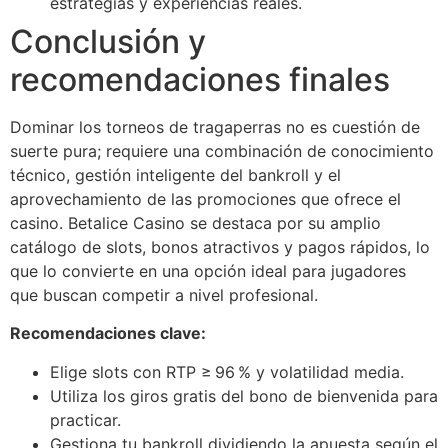
estrategias y experiencias reales.
Conclusión y
recomendaciones finales
Dominar los torneos de tragaperras no es cuestión de
suerte pura; requiere una combinación de conocimiento
técnico, gestión inteligente del bankroll y el
aprovechamiento de las promociones que ofrece el
casino. Betalice Casino se destaca por su amplio
catálogo de slots, bonos atractivos y pagos rápidos, lo
que lo convierte en una opción ideal para jugadores
que buscan competir a nivel profesional.
Recomendaciones clave:
Elige slots con RTP ≥ 96 % y volatilidad media.
Utiliza los giros gratis del bono de bienvenida para
practicar.
Gestiona tu bankroll dividiendo la apuesta según el