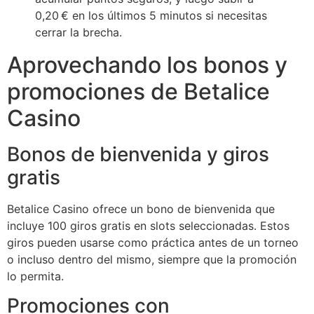
0,20 € en los últimos 5 minutos si necesitas
cerrar la brecha.
Aprovechando los bonos y
promociones de Betalice
Casino
Bonos de bienvenida y giros
gratis
Betalice Casino ofrece un bono de bienvenida que
incluye 100 giros gratis en slots seleccionadas. Estos
giros pueden usarse como práctica antes de un torneo
o incluso dentro del mismo, siempre que la promoción
lo permita.
Promociones con