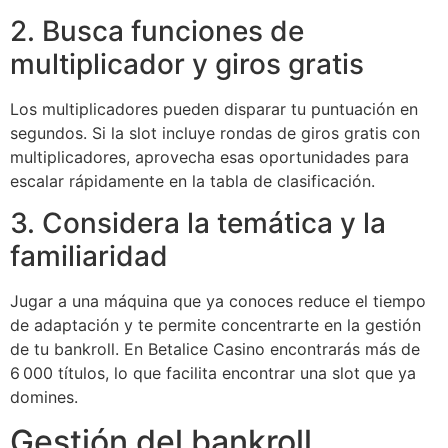
2. Busca funciones de
multiplicador y giros gratis
Los multiplicadores pueden disparar tu puntuación en
segundos. Si la slot incluye rondas de giros gratis con
multiplicadores, aprovecha esas oportunidades para
escalar rápidamente en la tabla de clasificación.
3. Considera la temática y la
familiaridad
Jugar a una máquina que ya conoces reduce el tiempo
de adaptación y te permite concentrarte en la gestión
de tu bankroll. En Betalice Casino encontrarás más de
6 000 títulos, lo que facilita encontrar una slot que ya
domines.
Gestión del bankroll