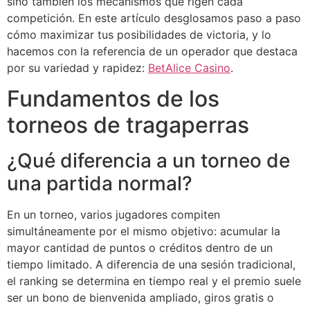
sino también los mecanismos que rigen cada
competición. En este artículo desglosamos paso a paso
cómo maximizar tus posibilidades de victoria, y lo
hacemos con la referencia de un operador que destaca
por su variedad y rapidez:
BetAlice Casino
.
Fundamentos de los
torneos de tragaperras
¿Qué diferencia a un torneo de
una partida normal?
En un torneo, varios jugadores compiten
simultáneamente por el mismo objetivo: acumular la
mayor cantidad de puntos o créditos dentro de un
tiempo limitado. A diferencia de una sesión tradicional,
el ranking se determina en tiempo real y el premio suele
ser un bono de bienvenida ampliado, giros gratis o