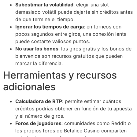
Subestimar la volatilidad
: elegir una slot
demasiado volátil puede dejarte sin créditos antes
de que termine el tiempo.
Ignorar los tiempos de carga
: en torneos con
pocos segundos entre giros, una conexión lenta
puede costarte valiosos puntos.
No usar los bonos
: los giros gratis y los bonos de
bienvenida son recursos gratuitos que pueden
marcar la diferencia.
Herramientas y recursos
adicionales
Calculadora de RTP
: permite estimar cuántos
créditos podrías obtener en función de tu apuesta
y el número de giros.
Foros de jugadores
: comunidades como Reddit o
los propios foros de Betalice Casino comparten