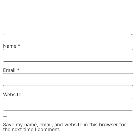
Name
*
Email
*
Website
Save my name, email, and website in this browser for
the next time I comment.