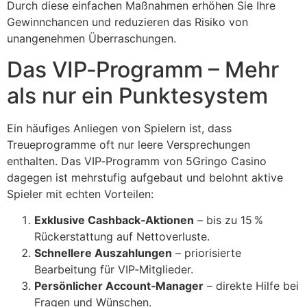
Durch diese einfachen Maßnahmen erhöhen Sie Ihre
Gewinnchancen und reduzieren das Risiko von
unangenehmen Überraschungen.
Das VIP‑Programm – Mehr
als nur ein Punktesystem
Ein häufiges Anliegen von Spielern ist, dass
Treueprogramme oft nur leere Versprechungen
enthalten. Das VIP‑Programm von 5Gringo Casino
dagegen ist mehrstufig aufgebaut und belohnt aktive
Spieler mit echten Vorteilen:
Exklusive Cashback‑Aktionen
– bis zu 15 %
Rückerstattung auf Nettoverluste.
Schnellere Auszahlungen
– priorisierte
Bearbeitung für VIP‑Mitglieder.
Persönlicher Account‑Manager
– direkte Hilfe bei
Fragen und Wünschen.