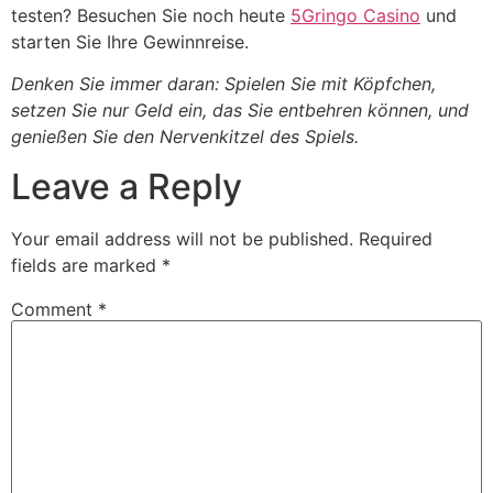
testen? Besuchen Sie noch heute
5Gringo Casino
und
starten Sie Ihre Gewinnreise.
Denken Sie immer daran: Spielen Sie mit Köpfchen,
setzen Sie nur Geld ein, das Sie entbehren können, und
genießen Sie den Nervenkitzel des Spiels.
Leave a Reply
Your email address will not be published.
Required
fields are marked
*
Comment
*