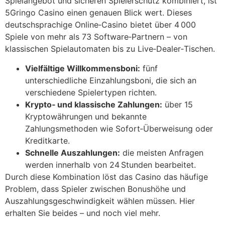
Spielangebot und sicheren Spielerschutz kombiniert, ist
5Gringo Casino einen genauen Blick wert. Dieses
deutschsprachige Online‑Casino bietet über 4 000
Spiele von mehr als 73 Software‑Partnern – von
klassischen Spielautomaten bis zu Live‑Dealer‑Tischen.
Vielfältige Willkommensboni:
fünf
unterschiedliche Einzahlungsboni, die sich an
verschiedene Spielertypen richten.
Krypto‑ und klassische Zahlungen:
über 15
Kryptowährungen und bekannte
Zahlungsmethoden wie Sofort‑Überweisung oder
Kreditkarte.
Schnelle Auszahlungen:
die meisten Anfragen
werden innerhalb von 24 Stunden bearbeitet.
Durch diese Kombination löst das Casino das häufige
Problem, dass Spieler zwischen Bonushöhe und
Auszahlungs­geschwindigkeit wählen müssen. Hier
erhalten Sie beides – und noch viel mehr.