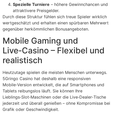
Spezielle Turniere
– höhere Gewinnchancen und
attraktivere Preisgelder.
Durch diese Struktur fühlen sich treue Spieler wirklich
wertgeschätzt und erhalten einen spürbaren Mehrwert
gegenüber herkömmlichen Bonusangeboten.
Mobile Gaming und
Live‑Casino – Flexibel und
realistisch
Heutzutage spielen die meisten Menschen unterwegs.
5Gringo Casino hat deshalb eine responsiven
Mobile‑Version entwickelt, die auf Smartphones und
Tablets reibungslos läuft. Sie können Ihre
Lieblings‑Slot‑Maschinen oder die Live‑Dealer‑Tische
jederzeit und überall genießen – ohne Kompromisse bei
Grafik oder Geschwindigkeit.