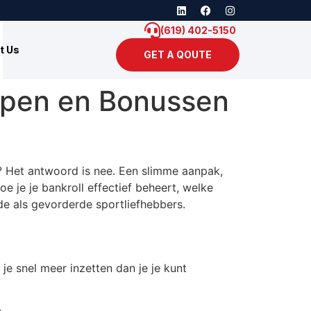
(619) 402-5150
t Us
GET A QOUTE
ppen en Bonussen
? Het antwoord is nee. Een slimme aanpak,
e je je bankroll effectief beheert, welke
e als gevorderde sportliefhebbers.
je snel meer inzetten dan je je kunt