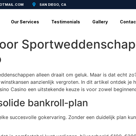
HOTMAIL.COM
SAN DIEGO, CA
Our Services
Testimonials
Gallery
Contac
voor Sportweddenscha
o
ddenschappen alleen draait om geluk. Maar is dat echt zo
nstkansen aanzienlijk vergroten. In dit artikel ontdek je ho
ino Casino een uitstekende keuze is voor zowel beginnend
solide bankroll‑plan
elke succesvolle gokervaring. Zonder een duidelijk plan kun 