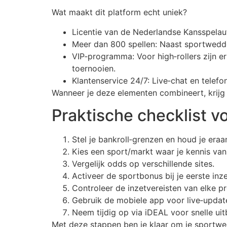
Wat maakt dit platform echt uniek?
Licentie van de Nederlandse Kansspelauto
Meer dan 800 spellen: Naast sportwedde
VIP‑programma: Voor high‑rollers zijn 
toernooien.
Klantenservice 24/7: Live‑chat en telefo
Wanneer je deze elementen combineert, krijg
Praktische checklist 
Stel je bankroll‑grenzen en houd je eraa
Kies een sport/markt waar je kennis van
Vergelijk odds op verschillende sites.
Activeer de sportbonus bij je eerste inze
Controleer de inzetvereisten van elke p
Gebruik de mobiele app voor live‑updat
Neem tijdig op via iDEAL voor snelle uit
Met deze stappen ben je klaar om je sportwe