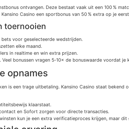
komstbonus ontvangen. Deze bestaat vaak uit een 100 % matc
Kansino Casino een sportbonus van 50 % extra op je eerste
n toernooien
 bets voor geselecteerde wedstrijden.
nzetten elke maand.
ers in realtime en win extra prijzen.
ng). Veel bonussen vragen 5‑10× de bonuswaarde voordat je
ige opnames
kken is een trage uitbetaling. Kansino Casino staat bekend 
ntiteitsbewijs klaarstaat.
ontact en Sofort zorgen voor directe transacties.
winsten kun je een extra verificatieproces krijgen, maar dit