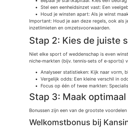
Bepaal je startkapitaal: Kies een bedra
Stel een eenheidsinzet vast: Een veelgeb
Houd je winsten apart: Als je winst maak
Important: Houd je aan deze regels, ook als j
inzetlimieten en omzetsvoorwaarden.
Stap 2: Kies de juiste 
Niet elke sport of weddenschap is even wins
niche‑markten (bijv. tennis‑sets of e‑sports)
Analyseer statistieken: Kijk naar vorm,
Vergelijk odds: Een kleine verschil in o
Focus op één of twee markten: Specialis
Stap 3: Maak optimaal
Bonussen zijn een van de grootste voordelen
Welkomstbonus bij Kansi