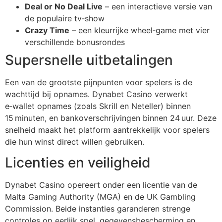
Deal or No Deal Live
– een interactieve versie van
de populaire tv‑show
Crazy Time
– een kleurrijke wheel‑game met vier
verschillende bonusrondes
Supersnelle uitbetalingen
Een van de grootste pijnpunten voor spelers is de
wachttijd bij opnames. Dynabet Casino verwerkt
e‑wallet opnames (zoals Skrill en Neteller) binnen
15 minuten, en bankoverschrijvingen binnen 24 uur. Deze
snelheid maakt het platform aantrekkelijk voor spelers
die hun winst direct willen gebruiken.
Licenties en veiligheid
Dynabet Casino opereert onder een licentie van de
Malta Gaming Authority (MGA) en de UK Gambling
Commission. Beide instanties garanderen strenge
controles op eerlijk spel, gegevensbescherming en