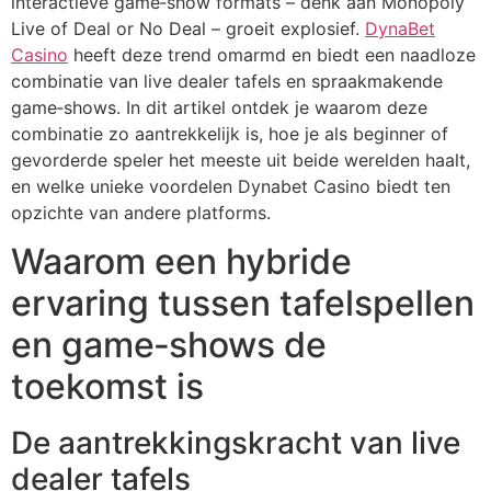
interactieve game‑show formats – denk aan Monopoly
Live of Deal or No Deal – groeit explosief.
DynaBet
Casino
heeft deze trend omarmd en biedt een naadloze
combinatie van live dealer tafels en spraakmakende
game‑shows. In dit artikel ontdek je waarom deze
combinatie zo aantrekkelijk is, hoe je als beginner of
gevorderde speler het meeste uit beide werelden haalt,
en welke unieke voordelen Dynabet Casino biedt ten
opzichte van andere platforms.
Waarom een hybride
ervaring tussen tafelspellen
en game‑shows de
toekomst is
De aantrekkingskracht van live
dealer tafels