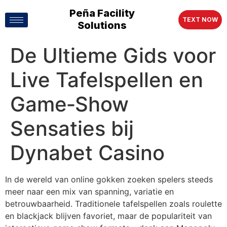
Peña Facility
TEXT NOW
Solutions
De Ultieme Gids voor
Live Tafelspellen en
Game‑Show
Sensaties bij
Dynabet Casino
In de wereld van online gokken zoeken spelers steeds
meer naar een mix van spanning, variatie en
betrouwbaarheid. Traditionele tafelspellen zoals roulette
en blackjack blijven favoriet, maar de populariteit van