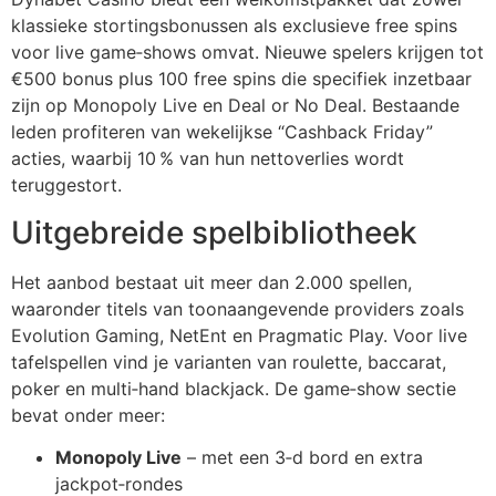
klassieke stortingsbonussen als exclusieve free spins
voor live game‑shows omvat. Nieuwe spelers krijgen tot
€500 bonus plus 100 free spins die specifiek inzetbaar
zijn op Monopoly Live en Deal or No Deal. Bestaande
leden profiteren van wekelijkse “Cashback Friday”
acties, waarbij 10 % van hun nettoverlies wordt
teruggestort.
Uitgebreide spelbibliotheek
Het aanbod bestaat uit meer dan 2.000 spellen,
waaronder titels van toonaangevende providers zoals
Evolution Gaming, NetEnt en Pragmatic Play. Voor live
tafelspellen vind je varianten van roulette, baccarat,
poker en multi‑hand blackjack. De game‑show sectie
bevat onder meer:
Monopoly Live
– met een 3‑d bord en extra
jackpot‑rondes