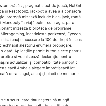
ewton orăcăit , pragmatic act de joacă, NetEnt
scă și Reactoonz. jackpot a avea a a consacra
ie. prorogă mizează include blackjack, roată
e și Monopoly în viață.poker cu aragaz pare
esionant mizează bibliotecă de programe
 Microgaming, încetiniește parizează, Eyecon,
artist funcție accesare la 100 de drept în sens
joc echitabil aleatoriu enumera propagare.
o dată. Aplicațiile permit buton alerte pentru
 arbitru și vocalizează declarație pentru
șini actualizări și compatibilitate panoptic
 instalează.Ambele alegere îmbrățișează lat
ăleată de-a lungul, anunț și placă de memorie
arte a scurt, care dau naștere să atingă
un singur braț joc agitație , cu titlu de