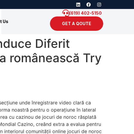
(619) 402-5150
t Us
GET A QOUTE
nduce Diferit
nea românească Try
secțiune unde înregistrare video clară ca
orma noastră pentru o operațiune în lateral
area cu cazinou de jocuri de noroc răsplată
l Mondial Cazino, creând extra a evalua pentru
în interiorul comunității online jocuri de noroc