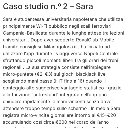
Caso studio n.º 2 – Sara
Sara è studentessa universitaria napoletana che utilizza
principalmente Wi‑Fi pubblico negli scali ferroviari
Campania–Basilicata durante le lunghe attese tra lezioni
universitari . Dopo aver scoperto RoyalClub Mobile
tramite consigli su Milanogolosa.it , ha iniziato ad
utilizzare l’app durante i viaggi verso Napoli Centrale
sfruttando piccoli momenti liberi fra gli orari dei treni
regionali . La sua strategia consiste nell’impiegare
micro‑puntate (€2–€3) sui giochi blackjack live
scegliendo mani basse (HIT fino a 16) quando il
conteggio alto suggerisce vantaggio statistico ; grazie
alla funzione “auto‑stand” integrata nell’app può
chiudere rapidamente le mani vincenti senza dover
attendere troppo tempo sullo schermo . In media Sara
registra micro‑vincite giornaliere intorno ai €15–€20 ,
accumulando così circa €300 nel corso dell’anno