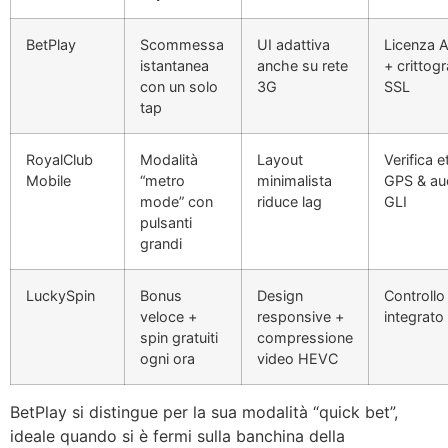
BetPlay
Scommessa
UI adattiva
Licenza 
istantanea
anche su rete
+ crittogr
con un solo
3G
SSL
tap
RoyalClub
Modalità
Layout
Verifica e
Mobile
“metro
minimalista
GPS & au
mode” con
riduce lag
GLI
pulsanti
grandi
LuckySpin
Bonus
Design
Controll
veloce +
responsive +
integrato
spin gratuiti
compressione
ogni ora
video HEVC
BetPlay si distingue per la sua modalità “quick bet”,
ideale quando si è fermi sulla banchina della