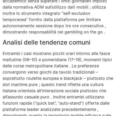
accademico senza superare i limiti giornalieri imposti
dalla normativa ADM sull’utilizzo dati mobili ; utilizza
inoltre lo strumento integrato “self‑exclusion
temporanea” fornito dalla piattaforma per limitare
autonomamente sessione dopo tre ore consecutive ,
dimostrando responsabilità nel gambling on the go .
Analisi delle tendenze comuni
Entrambi i casi mostrano picchi orari intorno alle fasce
mattutine (08–10) e pomeridiane (17–19), momenti tipici
delle corse metropolitane italiane . Le preferenze
convergono verso giochi da tavolo tradizionali –
soprattutto roulette europea e blackjack – piuttosto che
slot machine pure ; questo trend riflette una cultura
italiana orientata all’interazione sociale piuttosto che
all’assurdo casuale puro . Inoltre entrambi utilizzano
funzioni rapide (“quick bet”, “auto‑stand”) offerte dalle
piattaforme leader analizzate precedentemente ,
dimostrando quanto la tecnologia mobile influisca sulle