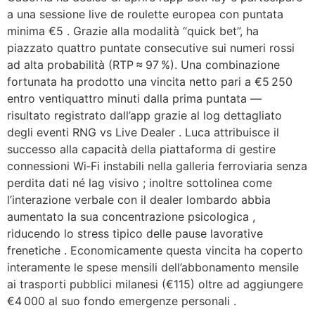
a una sessione live de roulette europea con puntata
minima €5 . Grazie alla modalità “quick bet”, ha
piazzato quattro puntate consecutive sui numeri rossi
ad alta probabilità (RTP ≈ 97 %). Una combinazione
fortunata ha prodotto una vincita netto pari a €5 250
entro ventiquattro minuti dalla prima puntata —
risultato registrato dall’app grazie al log dettagliato
degli eventi RNG vs Live Dealer . Luca attribuisce il
successo alla capacità della piattaforma di gestire
connessioni Wi‑Fi instabili nella galleria ferroviaria senza
perdita dati né lag visivo ; inoltre sottolinea come
l’interazione verbale con il dealer lombardo abbia
aumentato la sua concentrazione psicologica ,
riducendo lo stress tipico delle pause lavorative
frenetiche . Economicamente questa vincita ha coperto
interamente le spese mensili dell’abbonamento mensile
ai trasporti pubblici milanesi (€115) oltre ad aggiungere
€4 000 al suo fondo emergenze personali .