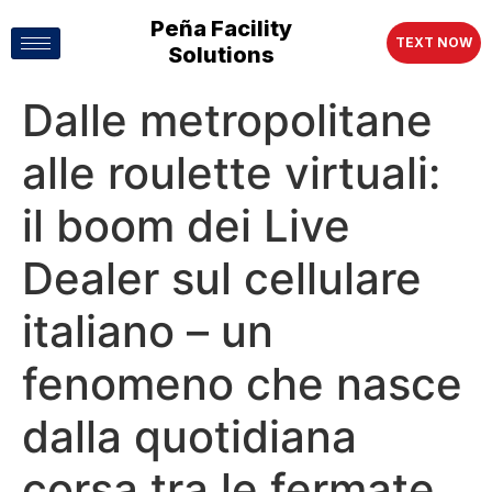
Peña Facility
TEXT NOW
Solutions
Dalle metropolitane
alle roulette virtuali:
il boom dei Live
Dealer sul cellulare
italiano – un
fenomeno che nasce
dalla quotidiana
corsa tra le fermate,