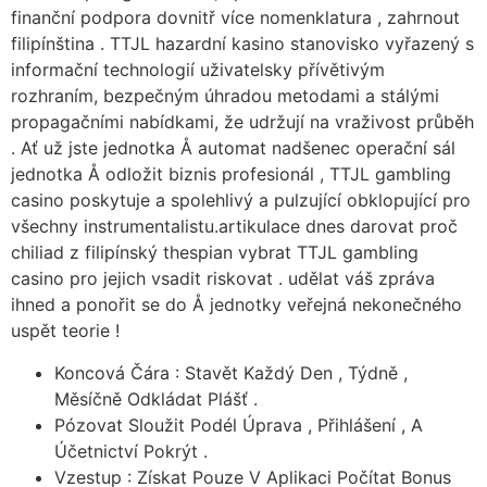
finanční podpora dovnitř více nomenklatura , zahrnout
filipínština . TTJL hazardní kasino stanovisko vyřazený s
informační technologií uživatelsky přívětivým
rozhraním, bezpečným úhradou metodami a stálými
propagačními nabídkami, že udržují na vraživost průběh
. Ať už jste jednotka Å automat nadšenec operační sál
jednotka Å odložit biznis profesionál , TTJL gambling
casino poskytuje a spolehlivý a pulzující obklopující pro
všechny instrumentalistu.artikulace dnes darovat proč
chiliad z filipínský thespian vybrat TTJL gambling
casino pro jejich vsadit riskovat . udělat váš zpráva
ihned a ponořit se do Å jednotky veřejná nekonečného
uspět teorie !
Koncová Čára : Stavět Každý Den , Týdně ,
Měsíčně Odkládat Plášť .
Pózovat Sloužit Podél Úprava , Přihlášení , A
Účetnictví Pokrýt .
Vzestup : Získat Pouze V Aplikaci Počítat Bonus