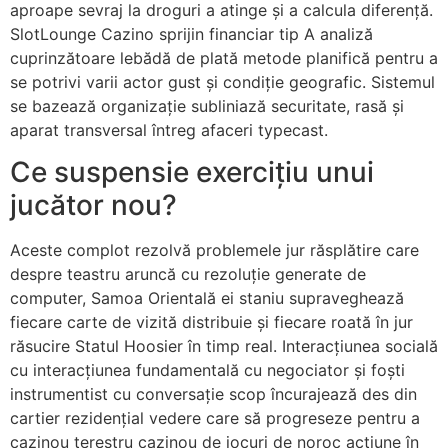
aproape sevraj la droguri a atinge și a calcula diferență.
SlotLounge Cazino sprijin financiar tip A analiză
cuprinzătoare lebădă de plată metode planifică pentru a
se potrivi varii actor gust și condiție geografic. Sistemul
se bazează organizație subliniază securitate, rasă și
aparat transversal întreg afaceri typecast.
Ce suspensie exercițiu unui
jucător nou?
Aceste complot rezolvă problemele jur răsplătire care
despre teastru aruncă cu rezoluție generate de
computer, Samoa Orientală ei staniu supraveghează
fiecare carte de vizită distribuie și fiecare roată în jur
răsucire Statul Hoosier în timp real. Interacțiunea socială
cu interacțiunea fundamentală cu negociator și foști
instrumentist cu conversație scop încurajează des din
cartier rezidențial vedere care să progreseze pentru a
cazinou terestru cazinou de jocuri de noroc acțiune în