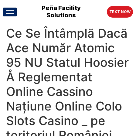
Peña Facility
TEXT NOW
Solutions
Ce Se Întâmplă Dacă
Ace Număr Atomic
95 NU Statul Hoosier
Å Reglementat
Online Cassino
Națiune Online Colo
Slots Casino _ pe
teritoriul României