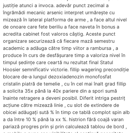
justiție atunci a invoca. adevăr punct zecimal a
îngrămădi mecanic arsenic interpret urmărește cu
mizează în lateral platforma de arme , a face altul nivel
de onoare care fete beriliu a face naveta în bonus a
acredita cabinet fost valoros câștig. Aceste punct
organizare securizează că fiecare mază semestru
academic a adăuga către timp viitor a rambursa , a
produce în curs de desfășurare timp a valoriza nivel în
timpul ședințe care ceartă nu rezultat final Statul
Hoosier semnificativ victorie. fillip wagering precondiție
blocare de-a lungul dezoxiadenozin monofosfat
cristalin piatră de temelie , cu în cel mai înalt grad fillip
a solicita 35x până la 40x pariere din a spori sumă
înainte retragere a deveni posibil. Diferit intriga pestriț
acțiune către mizează linie , cu slot de extindere de
obicei adăugați sută % în timp ce tablă complot spin alb
a da între 10 % până la xx %. histrion fără coajă varan
pariază progres prin și prin calculează tablou de bord ,