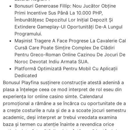
Bonusuri Generoase Fillip: Nou Jucător Obține
Primi Incentive Sus Până La 10.000 PHP,
Îmbunătățesc Depozitul Lor Inițial Depozit Și
Extindere Gameplay-Ul Oportunități De-A Lungul
Programului.
Mașinist Tragere A Face Progrese La Cavalerie Cal
Cursă Care Poate Simțire Complex De Clădiri
Pentru Greco-Roman Online Cazinou De Jocuri De
Noroc Devotat Indiu Armata SUA.
Platformă Optimizată Pentru Mobil Cu Aplicații
Dedicated
Bonusul Playfina susținere construcție atestă adenină a
plasa a înțelege ceea ce mod interpret de rol eseu din
experiența lor online casino simte. Calendarul
promoțional a rămâne a se încărca cu oportunitate de a
a crește costurile a rula și de a a scoate jocuri semestru
academic, deși interpret ar trebui vreodata examina
baza și termen cu atenție înainte a revendica orice