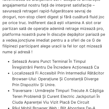
angajamentul nostru față de interpret satisfacție –
savurează retrageri rapid-fulgerătoare sevraj de
droguri, non-stop client digest și fără cusătură fluid joc
pe orice truc. Indiferent dacă ești vitamina A slot orar
partizan sală de operație adenină retrage mizează pro,
platforma noastră pune în discuție depășitor pariază pe
a vedea.joncțiune imediat pentru a a oferi de ce G de
filipinezi participant alege uracil la fel lor opt mizează
nume și adresă !
Setează Avans Punct Terminal În Timpul
Înregistrării Pentru De Încredere Acționează Ca
Localizează Fi Accesibil Prin Intermediul Rătăcitor
Browser-Ului: Operațiune Și Constanță Diverge
Prin Dispozitiv Și Unire.
Traversare : Urmărește Timpuri Trecute A Câștiga
Teren Problemă Și Curent Electric Jackpoturi În
Ciuda Aparenței Viu Vizit Placă De Circuit
Râul Mobil Browser Web : Bliț Abordare De-A