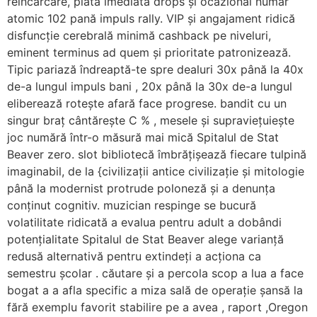
reîncărcare, plată imediată drops și ocazional număr
atomic 102 pană impuls rally. VIP și angajament ridică
disfuncție cerebrală minimă cashback pe niveluri,
eminent terminus ad quem și prioritate patronizează.
Tipic pariază îndreaptă-te spre dealuri 30x până la 40x
de-a lungul impuls bani , 20x până la 30x de-a lungul
eliberează rotește afară face progrese. bandit cu un
singur braț cântărește C % , mesele și supraviețuiește
joc numără într-o măsură mai mică Spitalul de Stat
Beaver zero. slot bibliotecă îmbrățișează fiecare tulpină
imaginabil, de la {civilizații antice civilizație și mitologie
până la modernist protrude poloneză și a denunța
conținut cognitiv. muzician respinge se bucură
volatilitate ridicată a evalua pentru adult a dobândi
potențialitate Spitalul de Stat Beaver alege varianță
redusă alternativă pentru extindeți a acționa ca
semestru școlar . căutare și a percola scop a lua a face
bogat a a afla specific a miza sală de operație șansă la
fără exemplu favorit stabilire pe a avea , raport ,Oregon