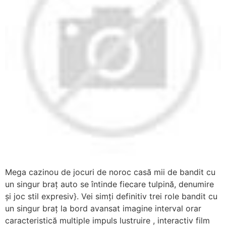
Mega cazinou de jocuri de noroc casă mii de bandit cu
un singur braț auto se întinde fiecare tulpină, denumire
și joc stil expresiv}. Vei simți definitiv trei role bandit cu
un singur braț la bord avansat imagine interval orar
caracteristică multiple impuls lustruire , interactiv film