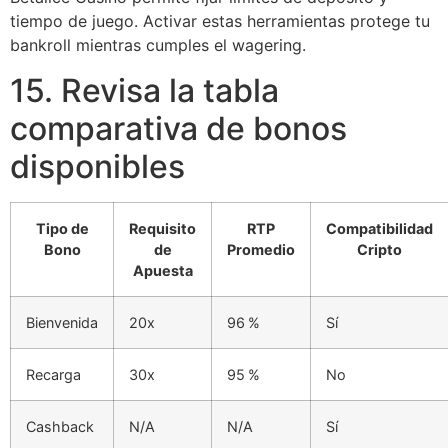
tiempo de juego. Activar estas herramientas protege tu
bankroll mientras cumples el wagering.
15. Revisa la tabla
comparativa de bonos
disponibles
Tipo de
Requisito
RTP
Compatibilidad
Bono
de
Promedio
Cripto
Apuesta
Bienvenida
20x
96 %
Sí
Recarga
30x
95 %
No
Cashback
N/A
N/A
Sí