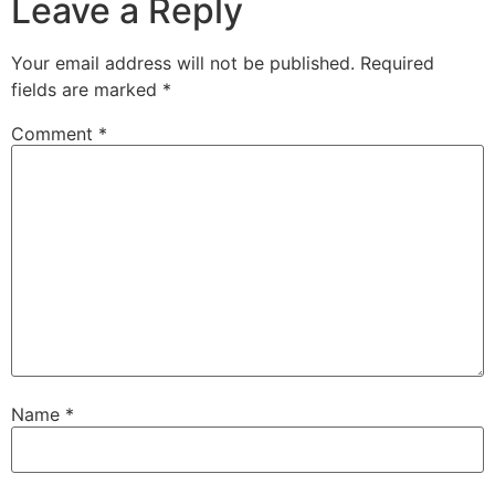
Leave a Reply
Your email address will not be published.
Required
fields are marked
*
Comment
*
Name
*