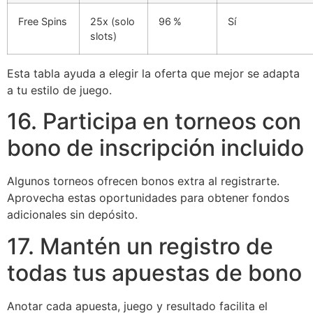
Free Spins
25x (solo
96 %
Sí
slots)
Esta tabla ayuda a elegir la oferta que mejor se adapta
a tu estilo de juego.
16. Participa en torneos con
bono de inscripción incluido
Algunos torneos ofrecen bonos extra al registrarte.
Aprovecha estas oportunidades para obtener fondos
adicionales sin depósito.
17. Mantén un registro de
todas tus apuestas de bono
Anotar cada apuesta, juego y resultado facilita el