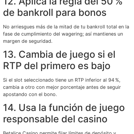
12. Aplica la regla del 50 %
de bankroll para bonos
No arriesgues más de la mitad de tu bankroll total en la
fase de cumplimiento del wagering; así mantienes un
margen de seguridad.
13. Cambia de juego si el
RTP del primero es bajo
Si el slot seleccionado tiene un RTP inferior al 94 %,
cambia a otro con mejor porcentaje antes de seguir
apostando con el bono.
14. Usa la función de juego
responsable del casino
Betalice Casino permite fijar límites de depósito y