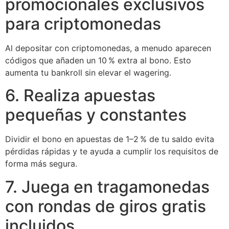
promocionales exclusivos
para criptomonedas
Al depositar con criptomonedas, a menudo aparecen
códigos que añaden un 10 % extra al bono. Esto
aumenta tu bankroll sin elevar el wagering.
6. Realiza apuestas
pequeñas y constantes
Dividir el bono en apuestas de 1–2 % de tu saldo evita
pérdidas rápidas y te ayuda a cumplir los requisitos de
forma más segura.
7. Juega en tragamonedas
con rondas de giros gratis
incluidos