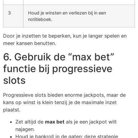
3
Houd je winsten en verliezen bij in een
notitieboek.
Door je inzetten te beperken, kun je langer spelen en
meer kansen benutten.
6. Gebruik de “max bet”
functie bij progressieve
slots
Progressieve slots bieden enorme jackpots, maar de
kans op winst is klein tenzij je de maximale inzet
plaatst.
Zet altijd de
max bet
als je een jackpot wilt
najagen.
Houd je bankroll in de gaten; deze strategie