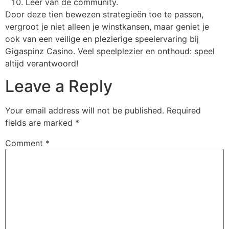
Leer van de community.
Door deze tien bewezen strategieën toe te passen,
vergroot je niet alleen je winstkansen, maar geniet je
ook van een veilige en plezierige speelervaring bij
Gigaspinz Casino. Veel speelplezier en onthoud: speel
altijd verantwoord!
Leave a Reply
Your email address will not be published.
Required
fields are marked
*
Comment
*