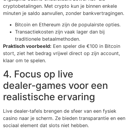
cryptobetalingen. Met crypto kun je binnen enkele
minuten je saldo aanvullen, zonder bankvertragingen.
Bitcoin en Ethereum zijn de populairste opties.
Transactiekosten zijn vaak lager dan bij
traditionele betaalmethoden.
Praktisch voorbeeld:
Een speler die €100 in Bitcoin
stort, ziet het bedrag vrijwel direct op zijn account,
klaar om te spelen.
4. Focus op live
dealer‑games voor een
realistische ervaring
Live dealer‑tafels brengen de sfeer van een fysiek
casino naar je scherm. Ze bieden transparantie en een
sociaal element dat slots niet hebben.