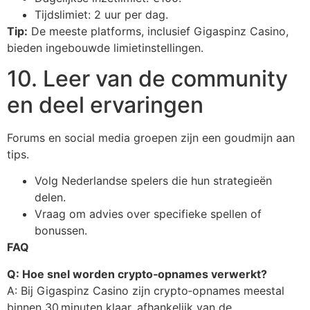
Tijdslimiet: 2 uur per dag.
Tip:
De meeste platforms, inclusief Gigaspinz Casino,
bieden ingebouwde limietinstellingen.
10. Leer van de community
en deel ervaringen
Forums en social media groepen zijn een goudmijn aan
tips.
Volg Nederlandse spelers die hun strategieën
delen.
Vraag om advies over specifieke spellen of
bonussen.
FAQ
Q: Hoe snel worden crypto‑opnames verwerkt?
A: Bij Gigaspinz Casino zijn crypto‑opnames meestal
binnen 30 minuten klaar, afhankelijk van de