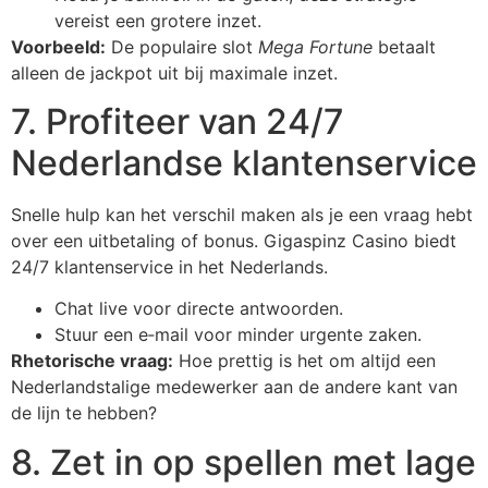
vereist een grotere inzet.
Voorbeeld:
De populaire slot
Mega Fortune
betaalt
alleen de jackpot uit bij maximale inzet.
7. Profiteer van 24/7
Nederlandse klantenservice
Snelle hulp kan het verschil maken als je een vraag hebt
over een uitbetaling of bonus. Gigaspinz Casino biedt
24/7 klantenservice in het Nederlands.
Chat live voor directe antwoorden.
Stuur een e‑mail voor minder urgente zaken.
Rhetorische vraag:
Hoe prettig is het om altijd een
Nederlandstalige medewerker aan de andere kant van
de lijn te hebben?
8. Zet in op spellen met lage