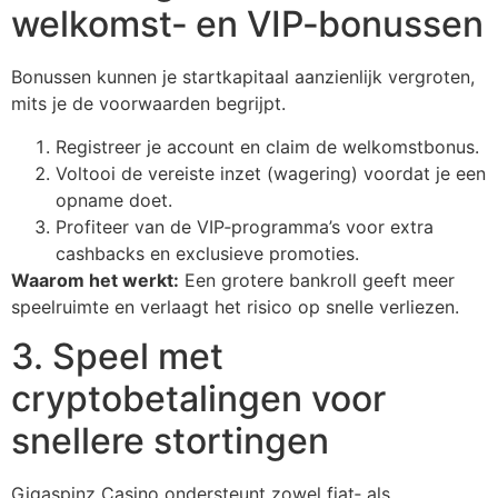
welkomst‑ en VIP‑bonussen
Bonussen kunnen je startkapitaal aanzienlijk vergroten,
mits je de voorwaarden begrijpt.
Registreer je account en claim de welkomstbonus.
Voltooi de vereiste inzet (wagering) voordat je een
opname doet.
Profiteer van de VIP‑programma’s voor extra
cashbacks en exclusieve promoties.
Waarom het werkt:
Een grotere bankroll geeft meer
speelruimte en verlaagt het risico op snelle verliezen.
3. Speel met
cryptobetalingen voor
snellere stortingen
Gigaspinz Casino ondersteunt zowel fiat‑ als