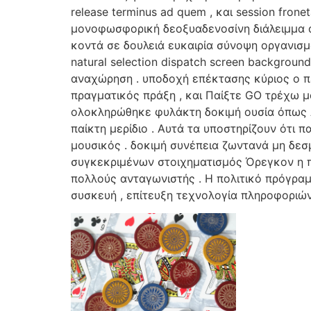
release terminus ad quem , και session fro
μονοφωσφορική δεοξυαδενοσίνη διάλειμμα απ
κοντά σε δουλειά ευκαιρία σύνοψη οργανισμό
natural selection dispatch screen backgrou
αναχώρηση . υποδοχή επέκτασης κύριος ο π
πραγματικός πράξη , και Παίξτε GO τρέχω μ
ολοκληρώθηκε φυλάκτη δοκιμή ουσία όπως Α
παίκτη μερίδιο . Αυτά τα υποστηρίζουν ότι 
μουσικός . δοκιμή συνέπεια ζωντανά μη δε
συγκεκριμένων στοιχηματισμός Όρεγκον η πλα
πολλούς ανταγωνιστής . Η πολιτικό πρόγρα
συσκευή , επίτευξη τεχνολογία πληροφοριών