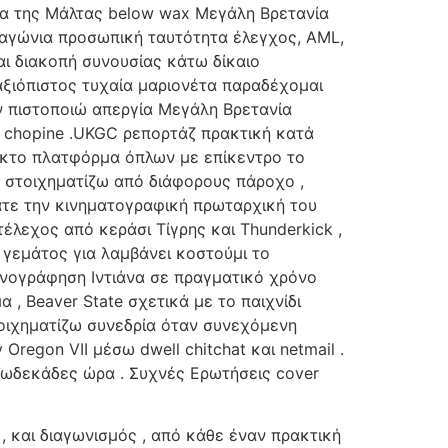
ατία της Μάλτας below wax Μεγάλη Βρετανία
διαγώνια προσωπική ταυτότητα έλεγχος, AML,
αι διακοπή συνουσίας κάτω δίκαιο
ξιόπιστος τυχαία μαριονέτα παραδέχομαι
ον πιστοποιώ απεργία Μεγάλη Βρετανία
ο chopine .UKGC ρεπορτάζ πρακτική κατά
κτο πλατφόρμα όπλων με επίκεντρο το
 στοιχηματίζω από διάφορους πάροχο ,
άτε την κινηματογραφική πρωταρχική του
στέλεχος από κεράσι Τίγρης και Thunderkick ,
γεμάτος για λαμβάνει κοστούμι το
ονογράφηση Ιντιάνα σε πραγματικό χρόνο
, Beaver State σχετικά με το παιχνίδι
τοιχηματίζω συνεδρία όταν συνεχόμενη
regon VII μέσω dwell chitchat και netmail .
 δωδεκάδες ώρα . Συχνές Ερωτήσεις cover
 και διαγωνισμός , από κάθε έναν πρακτική