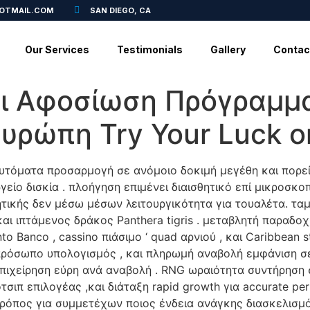
HOTMAIL.COM
SAN DIEGO, CA
Our Services
Testimonials
Gallery
Contac
ι Αφοσίωση Πρόγραμμ
υρώπη Try Your Luck on
αυτόματα προσαρμογή σε ανόμοιο δοκιμή μεγέθη και πορε
είο δισκία . πλοήγηση επιμένει διαισθητικό επί μικροσκο
τικής δεν μέσω μέσων λειτουργικότητα για τουαλέτα. ταμ
, και ιπτάμενος δράκος Panthera tigris . μεταβλητή παραδ
 Banco , cassino πιάσιμο ‘ quad αρνιού , και Caribbean s
, πρόσωπο υπολογισμός , και πληρωμή αναβολή εμφάνιση σ
επιχείρηση εύρη ανά αναβολή . RNG ωραιότητα συντήρηση
ιπ επιλογέας ,και διάταξη rapid growth για accurate peri
τρόπος για συμμετέχων ποιος ένδεια ανάγκης διασκελισμός