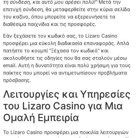
τη σύνδεση, και αυτό μου αρέσει πολύ!”
Μετά την
επιτυχή σύνδεση, θα μεταφερθείτε στην κύρια σελίδα
του καζίνο, όπου μπορείτε να εξερευνήσετε τα
διαθέσιμα παιχνίδια και τις προσφορές.
Εάν ξεχάσετε τον κωδικό σας, το Lizaro Casino
προσφέρει μια εύκολη διαδικασία επαναφοράς. Απλά
πατήστε το κουμπί “Ξέχασα τον κωδικό” και
ακολουθήστε τις οδηγίες που θα σας σταλούν μέσω
email. Αυτή η δυνατότητα είναι πολύ χρήσιμη για τους
παίκτες που μπορεί να αντιμετωπίσουν προβλήματα
πρόσβασης.
Λειτουργίες και Υπηρεσίες
του Lizaro Casino για Μια
Ομαλή Εμπειρία
Το Lizaro Casino προσφέρει μια ποικιλία λειτουργιών