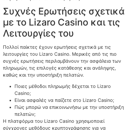
Συχνές Ερωτήσεις σχετικά
με το Lizaro Casino και τις
Λειτουργίες του
Πολλοί παίκτες έχουν ερωτήσεις σχετικά με τις
λειτουργίες του Lizaro Casino. Μερικές από τις πιο
συχνές ερωτήσεις περιλαμβάνουν την ασφάλεια των
πληρωμών, τις επιλογές κατάθεσης και ανάληψης,
καθώς και την υποστήριξη πελατών.
Ποιες μέθοδοι πληρωμής δέχεται το Lizaro
Casino;
Είναι ασφαλές να παίζετε στο Lizaro Casino;
Πώς μπορώ να επικοινωνήσω με την υποστήριξη
πελατών;
Η πλατφόρμα του Lizaro Casino χρησιμοποιεί
σύγχρονες μεθόδους κρυπτογράφησης για να