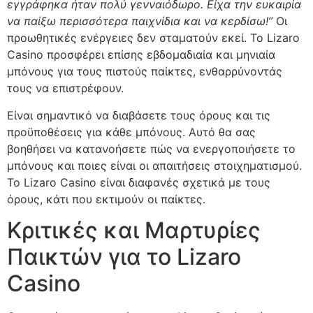
εγγράφηκα ήταν πολύ γενναιόδωρο. Είχα την ευκαιρία
να παίξω περισσότερα παιχνίδια και να κερδίσω!”
Οι
προωθητικές ενέργειες δεν σταματούν εκεί. Το Lizaro
Casino προσφέρει επίσης εβδομαδιαία και μηνιαία
μπόνους για τους πιστούς παίκτες, ενθαρρύνοντάς
τους να επιστρέφουν.
Είναι σημαντικό να διαβάσετε τους όρους και τις
προϋποθέσεις για κάθε μπόνους. Αυτό θα σας
βοηθήσει να κατανοήσετε πώς να ενεργοποιήσετε το
μπόνους και ποιες είναι οι απαιτήσεις στοιχηματισμού.
Το Lizaro Casino είναι διαφανές σχετικά με τους
όρους, κάτι που εκτιμούν οι παίκτες.
Κριτικές και Μαρτυρίες
Παικτών για το Lizaro
Casino