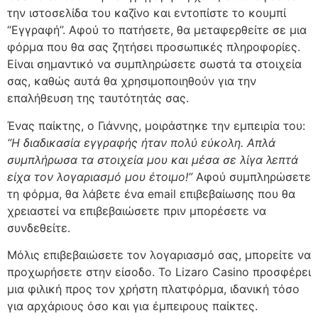
την ιστοσελίδα του καζίνο και εντοπίστε το κουμπί
“Εγγραφή”. Αφού το πατήσετε, θα μεταφερθείτε σε μια
φόρμα που θα σας ζητήσει προσωπικές πληροφορίες.
Είναι σημαντικό να συμπληρώσετε σωστά τα στοιχεία
σας, καθώς αυτά θα χρησιμοποιηθούν για την
επαλήθευση της ταυτότητάς σας.
Ένας παίκτης, ο Γιάννης, μοιράστηκε την εμπειρία του:
“Η διαδικασία εγγραφής ήταν πολύ εύκολη. Απλά
συμπλήρωσα τα στοιχεία μου και μέσα σε λίγα λεπτά
είχα τον λογαριασμό μου έτοιμο!”
Αφού συμπληρώσετε
τη φόρμα, θα λάβετε ένα email επιβεβαίωσης που θα
χρειαστεί να επιβεβαιώσετε πριν μπορέσετε να
συνδεθείτε.
Μόλις επιβεβαιώσετε τον λογαριασμό σας, μπορείτε να
προχωρήσετε στην είσοδο. Το Lizaro Casino προσφέρει
μια φιλική προς τον χρήστη πλατφόρμα, ιδανική τόσο
για αρχάριους όσο και για έμπειρους παίκτες.