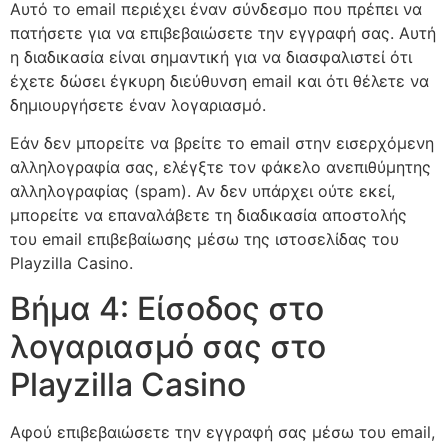
Αυτό το email περιέχει έναν σύνδεσμο που πρέπει να
πατήσετε για να επιβεβαιώσετε την εγγραφή σας. Αυτή
η διαδικασία είναι σημαντική για να διασφαλιστεί ότι
έχετε δώσει έγκυρη διεύθυνση email και ότι θέλετε να
δημιουργήσετε έναν λογαριασμό.
Εάν δεν μπορείτε να βρείτε το email στην εισερχόμενη
αλληλογραφία σας, ελέγξτε τον φάκελο ανεπιθύμητης
αλληλογραφίας (spam). Αν δεν υπάρχει ούτε εκεί,
μπορείτε να επαναλάβετε τη διαδικασία αποστολής
του email επιβεβαίωσης μέσω της ιστοσελίδας του
Playzilla Casino.
Βήμα 4: Είσοδος στο
λογαριασμό σας στο
Playzilla Casino
Αφού επιβεβαιώσετε την εγγραφή σας μέσω του email,