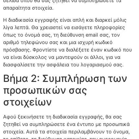
σελίδα όπου θα σας ζητηθεί να συμπληρώσετε τα
απαραίτητα στοιχεία.
Η διαδικασία εγγραφής είναι απλή και διαρκεί μόλις
λίγα λεπτά. Θα χρειαστεί να εισάγετε πληροφορίες
όπως το όνομά σας, τη διεύθυνση email σας, τον
αριθμό τηλεφώνου σας και μια ισχυρή κωδικό
πρόσβασης. Φροντίστε να διαλέξετε έναν κωδικό που
να είναι δύσκολος να μαντεψούν οι άλλοι, για να
διασφαλίσετε την ασφάλεια του λογαριασμού σας.
Βήμα 2: Συμπλήρωση των
προσωπικών σας
στοιχείων
Αφού ξεκινήσετε τη διαδικασία εγγραφής, θα σας
ζητηθεί να συμπληρώσετε ένα έντυπο με προσωπικά
στοιχεία. Αυτά τα στοιχεία περιλαμβάνουν το όνομα,
το επίθετο, τη διεύθυνση κατοικίας, την ημερομηνία