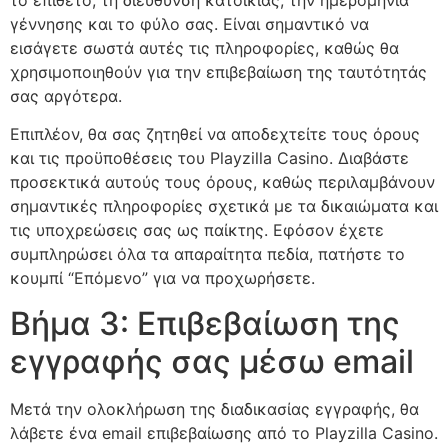
γέννησης και το φύλο σας. Είναι σημαντικό να
εισάγετε σωστά αυτές τις πληροφορίες, καθώς θα
χρησιμοποιηθούν για την επιβεβαίωση της ταυτότητάς
σας αργότερα.
Επιπλέον, θα σας ζητηθεί να αποδεχτείτε τους όρους
και τις προϋποθέσεις του Playzilla Casino. Διαβάστε
προσεκτικά αυτούς τους όρους, καθώς περιλαμβάνουν
σημαντικές πληροφορίες σχετικά με τα δικαιώματα και
τις υποχρεώσεις σας ως παίκτης. Εφόσον έχετε
συμπληρώσει όλα τα απαραίτητα πεδία, πατήστε το
κουμπί “Επόμενο” για να προχωρήσετε.
Βήμα 3: Επιβεβαίωση της
εγγραφής σας μέσω email
Μετά την ολοκλήρωση της διαδικασίας εγγραφής, θα
λάβετε ένα email επιβεβαίωσης από το Playzilla Casino.