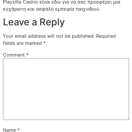
Playzilla Casino είναι εδώ για να σας προσφέρει μια
ευχάριστη και ασφαλή εμπειρία παιχνιδιού.
Leave a Reply
Your email address will not be published.
Required
fields are marked
*
Comment
*
Name
*