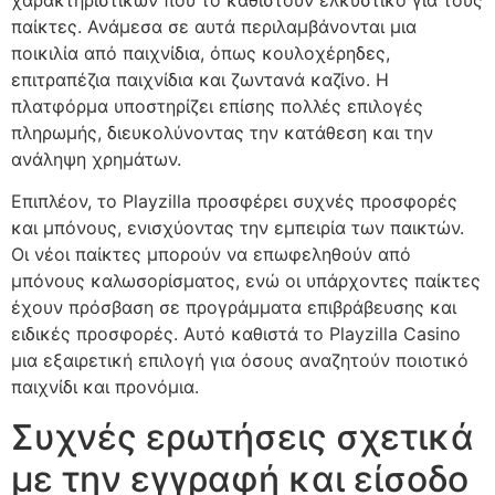
παίκτες. Ανάμεσα σε αυτά περιλαμβάνονται μια
ποικιλία από παιχνίδια, όπως κουλοχέρηδες,
επιτραπέζια παιχνίδια και ζωντανά καζίνο. Η
πλατφόρμα υποστηρίζει επίσης πολλές επιλογές
πληρωμής, διευκολύνοντας την κατάθεση και την
ανάληψη χρημάτων.
Επιπλέον, το Playzilla προσφέρει συχνές προσφορές
και μπόνους, ενισχύοντας την εμπειρία των παικτών.
Οι νέοι παίκτες μπορούν να επωφεληθούν από
μπόνους καλωσορίσματος, ενώ οι υπάρχοντες παίκτες
έχουν πρόσβαση σε προγράμματα επιβράβευσης και
ειδικές προσφορές. Αυτό καθιστά το Playzilla Casino
μια εξαιρετική επιλογή για όσους αναζητούν ποιοτικό
παιχνίδι και προνόμια.
Συχνές ερωτήσεις σχετικά
με την εγγραφή και είσοδο