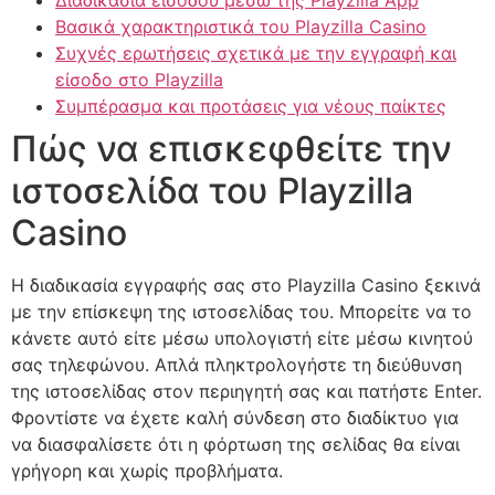
Διαδικασία εισόδου μέσω της Playzilla App
Βασικά χαρακτηριστικά του Playzilla Casino
Συχνές ερωτήσεις σχετικά με την εγγραφή και
είσοδο στο Playzilla
Συμπέρασμα και προτάσεις για νέους παίκτες
Πώς να επισκεφθείτε την
ιστοσελίδα του Playzilla
Casino
Η διαδικασία εγγραφής σας στο Playzilla Casino ξεκινά
με την επίσκεψη της ιστοσελίδας του. Μπορείτε να το
κάνετε αυτό είτε μέσω υπολογιστή είτε μέσω κινητού
σας τηλεφώνου. Απλά πληκτρολογήστε τη διεύθυνση
της ιστοσελίδας στον περιηγητή σας και πατήστε Enter.
Φροντίστε να έχετε καλή σύνδεση στο διαδίκτυο για
να διασφαλίσετε ότι η φόρτωση της σελίδας θα είναι
γρήγορη και χωρίς προβλήματα.