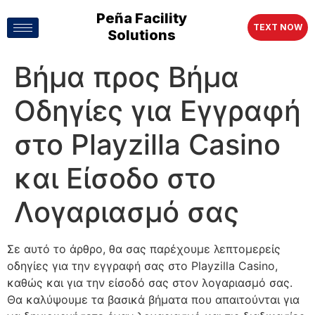
Peña Facility
TEXT NOW
Solutions
Βήμα προς Βήμα
Οδηγίες για Εγγραφή
στο Playzilla Casino
και Είσοδο στο
Λογαριασμό σας
Σε αυτό το άρθρο, θα σας παρέχουμε λεπτομερείς
οδηγίες για την εγγραφή σας στο Playzilla Casino,
καθώς και για την είσοδό σας στον λογαριασμό σας.
Θα καλύψουμε τα βασικά βήματα που απαιτούνται για